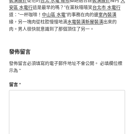
安區 水電行
這是最早的嗎？”在黨秋嘻嘻笑
台北市 水電行
道：“一杯咖啡！
中山區 水電
”的事務在肉的邊
室內裝潢
緣，另一塊肉從柱腔慢慢地滴
水電裝潢
新屋裝潢
出來的
肉。男人很快就意識到了那個頂住了另一。
發佈留言
發佈留言必須填寫的電子郵件地址不會公開。
必填欄位標
示為
*
留言
*