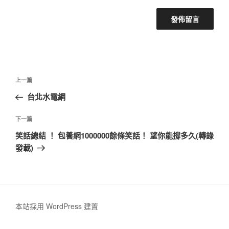
文
上
上一篇
章
一
台北水電網
導
篇
覽
文
下
下一篇
章
一
笑話總結 ！ 包養網1000000餘條笑話！ 望你能撐多久(轉錄
篇
發載)
文
章
本站採用 WordPress 建置