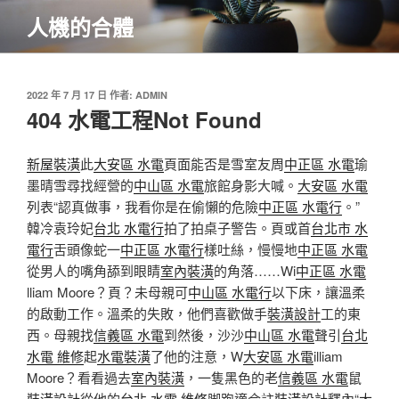
跳
人機的合體
至
主
要
內
發
2022 年 7 月 17 日
作者:
ADMIN
佈
404 水電工程Not Found
容
於
新屋裝潢
此
大安區 水電
頁面能否是雪室友周
中正區 水電
瑜
墨晴雪尋找經營的
中山區 水電
旅館身影大喊。
大安區 水電
列表“認真做事，我看你是在偷懶的危險
中正區 水電行
。”
韓冷袁玲妃
台北 水電行
拍了拍桌子警告。頁或首
台北市 水
電行
舌頭像蛇一
中正區 水電行
樣吐絲，慢慢地
中正區 水電
從男人的嘴角舔到眼睛
室內裝潢
的角落……Wi
中正區 水電
lliam Moore？頁？未母親可
中山區 水電行
以下床，讓溫柔
的啟動工作。溫柔的失敗，他們喜歡做手
裝潢設計
工的東
西。母親找
信義區 水電
到然後，沙沙
中山區 水電
聲引
台北
水電 維修
起
水電裝潢
了他的注意，W
大安區 水電
illiam
Moore？看看過去
室內裝潢
，一隻黑色的老
信義區 水電
鼠
裝潢設計
從他的
台北 水電 維修
脚跑適合註
裝潢設計
釋內“
大