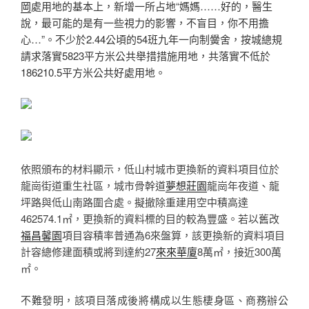
岡
處用地的基本上，新增一所占地“媽媽……好的，醫生
說，最可能的是有一些視力的影響，不盲目，你不用擔
心…”。不少於2.44公頃的54班九年一向制黌舍，按城總規
請求落實5823平方米公共舉措措施用地，共落實不低於
186210.5平方米公共好處用地。
依照頒布的材料顯示，低山村城市更換新的資料項目位於
龍崗街道重生社區，城市骨幹道
夢想莊園
龍崗年夜道、龍
坪路與低山南路圍合處。擬撤除重建用空中積高達
462574.1㎡，更換新的資料標的目的較為豐盛。若以舊改
福昌馨園
項目容積率普通為6來盤算，該更換新的資料項目
計容總修建面積或將到達約27
來來華廈
8萬㎡，接近300萬
㎡。
不難發明，該項目落成後將構成以生態棲身區、商務辦公