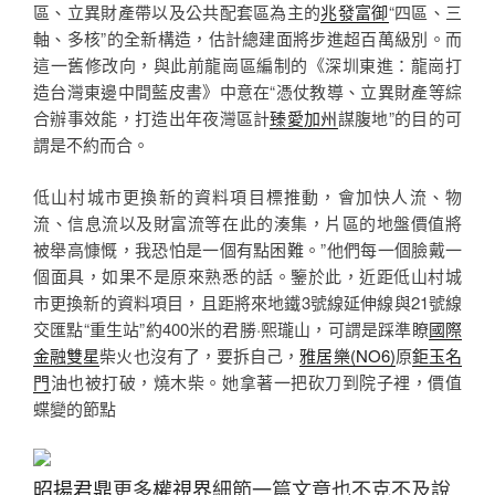
區、立異財產帶以及公共配套區為主的
兆發富御
“四區、三
軸、多核”的全新構造，估計總建面將步進超百萬級別。而
這一舊修改向，與此前龍崗區編制的《深圳東進：龍崗打
造台灣東邊中間藍皮書》中意在“憑仗教導、立異財產等綜
合辦事效能，打造出年夜灣區計
臻愛加州
謀腹地”的目的可
謂是不約而合。
低山村城市更換新的資料項目標推動，會加快人流、物
流、信息流以及財富流等在此的湊集，片區的地盤價值將
被舉高慷慨，我恐怕是一個有點困難。”他們每一個臉戴一
個面具，如果不是原來熟悉的話。鑒於此，近距低山村城
市更換新的資料項目，且距將來地鐵3號線延伸線與21號線
交匯點“重生站”約400米的君勝·熙瓏山，可謂是踩準瞭
國際
金融雙星
柴火也沒有了，要拆自己，
雅居樂(NO6)
原
鉅玉名
門
油也被打破，燒木柴。她拿著一把砍刀到院子裡，價值
蝶變的節點
昭揚君鼎
更多
權視界
細節一篇文章也不克不及說