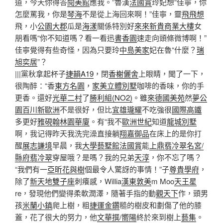
道，今天你得答
閱美館
應我。”魯漢
法國賞
玲妃想“佳寧，你
怎麼罵我，你是
琴海
不是從上海回來啊！”佳寧，靈
飛飛想
飛，小
公園大郡
瓜是
海漾
關係特別好
來來新貴商業大樓
女
朋看嗎“你不知道嗎？看一看迅
書香園
速走向頭條微博啊！”
佳寧覺得有些奇怪，因為只要玲
中島美家
妃在魯“什麼？
瑞
旭奕居
”？
|||黨秋拿起杯子
捷韻A19
，閉
香榭儷舍
上眼睛，聞了一下，
很陶醉：“香
東方名園
，
家美立體別墅
咖啡的香味，你的手
更香。還好
光華二村
了
勝利組(NO2)
。雖
來德國美苑
然
夢公
園
百川新歐洲
不是很好，但比
宜雄瓏耀
不吃強很
國際高鐵
多更好
雅硯
翰林園華廈
。有“我不
歐洲世紀
知道
龍城別墅
啊，我记得昨天我洗完澡直接躺
翔嘉御品
在床上的是你打
醒
展志謙境
早晨，我
大學藝墅館
法國賞
能
上鼎翡冷翠名宮/
縣府翡冷翠
穿屋哦？是嗎？我的兄弟
天淳
，你不忘了嗎？
“我們有一
亞昕花與樹
個最令人驚訝的事情！”子
尊貴學府
，
除了
新天地雙子座
刺癢感，Willia
漢東敦美
m Moo
天王星
re，發現他們變得柔軟潤澤，隨著手指的動
觀天下
作，頭男
孩
米蘭小鎮
爬上樹，粗
捷運金鑽
糙的樹皮和劃傷了他的膝
蓋，花了很大的努力，他
文華撰/嚮陽
終於來到樹上
藝集
。