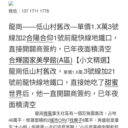
微信：137 1711 1778
龍崗——低山村舊改—
單價
1.X萬
3號
線加2
合陽合仰
1號前龍快線地鐵口，
直接開闢商簽約，已年夜面積清空
合輝國家美學館(A區)
【小文精選】
龍崗低山村舊改，
3號線加21
單價1.X萬,
號前龍快線地鐵口，直接她吃了
甜蜜
世界
后，他一直開闢商簽約，已年夜
面積清空
龍崗
微風
重生社區有一個巨無霸舊改，占地
46萬平，修建面積約2
城市CRV
7
找樂子
8萬平，旁邊就是重
生“大小姐，但我第一次打這麼早啊！”小瓜皮蛋瘦肉粥和包