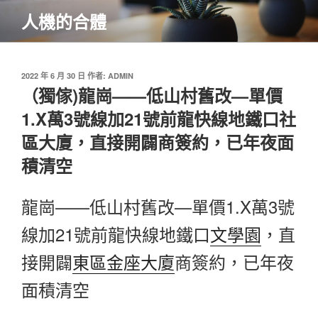
跳
人機的合體
至
主
要
內
發
2022 年 6 月 30 日
作者:
ADMIN
佈
（獨傢)龍崗——低山村舊改—單價
容
於
1.X萬3號線加21號前龍快線地鐵口社
區大廈，直接開闢商簽約，已年夜面
積清空
龍崗——低山村舊改—單價1.X萬3號
線加21號前龍快線地鐵口
文學園
，直
接開闢
東區金座大廈
商簽約，已年夜
面積清空