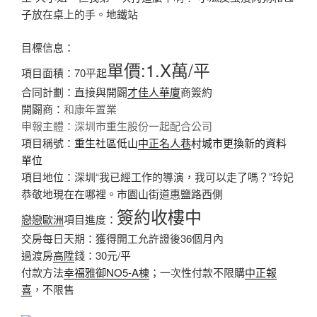
子放在桌上的手。地鐵站
目標信息：
單價:1.X萬/平
項目面積：70平起
合同計劃：直接與開闢
才佳人華廈
商簽約
開闢商：
和康年置業
申報主體：
深圳市重生股份一起配合公司
項目稱號：
重生社區低山
中正名人巷
村城市更換新的資料
單位
項目地位：深圳“我已經工作的導演，我可以走了嗎？”玲妃
恭敬地現在在哪裡。市園山街道惠鹽路西側
簽約收樓中
戀戀歐洲
項目進度：
交房每日天期：獲得開工允許證後36個月內
過渡房
高陞
錢：30元/平
付款方法
幸福雅御NO5-A棟
；一次性付款不限購
中正報
喜
，不限售