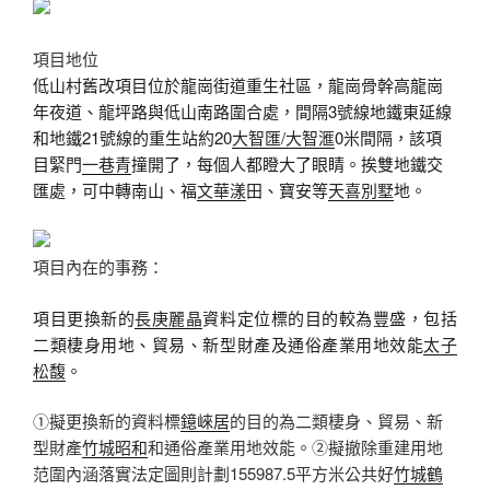
項目地位
低山村舊改項目位於龍崗街道重生社區，龍崗骨幹高龍崗
年夜道、龍坪路與低山南路圍合處，間隔3號線地鐵東延線
和地鐵21號線的重生站約20
大智匯/大智滙
0米間隔，該項
目緊門
一巷青
撞開了，每個人都瞪大了眼睛。挨雙地鐵交
匯處，可中轉南山、福
文華漾
田、寶安等
天喜別墅
地。
項目內在的事務：
項目更換新的
長庚麗晶
資料定位標的目的較為豐盛，包括
二類棲身用地、貿易、新型財產及通俗產業用地效能
太子
松馥
。
①擬更換新的資料標
鐿崍居
的目的為二類棲身、貿易、新
型財產
竹城昭和
和通俗產業用地效能。②擬撤除重建用地
范圍內涵落實法定圖則計劃155987.5平方米公共好
竹城鶴