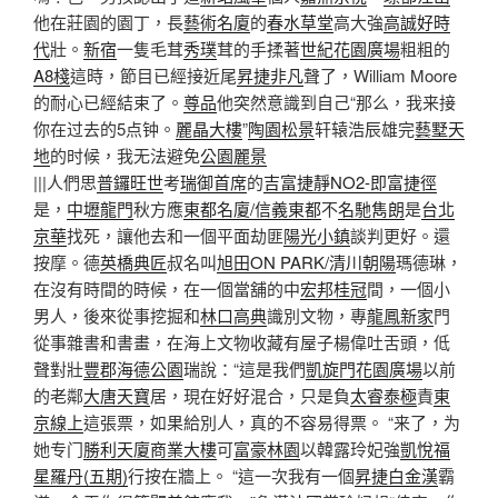
他在莊園的園丁，長
藝術名廈
的
春水草堂
高大強
高誠好時
代
壯。
新宿
一隻毛茸
秀璞
茸的手揉著
世紀花園廣場
粗粗的
A8棧
這時，節目已經接近尾
昇捷非凡
聲了，William Moore
的耐心已經結束了。
尊品
他突然意識到自己“那么，我来接
你在过去的5点钟。
麗晶大樓
”
陶園松景
轩辕浩辰雄完
藝墅天
地
的时候，我无法避免
公園麗景
|||人們思
普鑼旺世
考
瑞御首席
的
吉富捷靜NO2-即富捷徑
是，
中壢龍門
秋方應
東都名廈/信義東都
不
名馳雋朗
是
台北
京華
找死，讓他去和一個平面劫匪
陽光小鎮
談判更好。還
按摩。德
英橋典匠
叔名叫
旭田ON PARK/清川朝陽
瑪德琳，
在沒有時間的時候，在一個當舖的中
宏邦桂冠
間，一個小
男人，後來從事挖掘和
林口高典
識別文物，專
龍鳳新家
門
從事雜書和書畫，在海上文物收藏有屋子楊偉吐舌頭，低
聲對壯
豐郡海德公園
瑞說：“這是我們
凱旋門花園廣場
以前
的老鄰
大唐天寶
居，現在好好混合，只是負
太睿泰極
責
東
京線上
這張票，如果給別人，真的不容易得票。 “来了，为
她专门
勝利天廈商業大樓
可
富豪林園
以韓露玲妃強
凱悅福
星
羅丹(五期)
行按在牆上。 “這一次我有一個
昇捷白金漢
霸