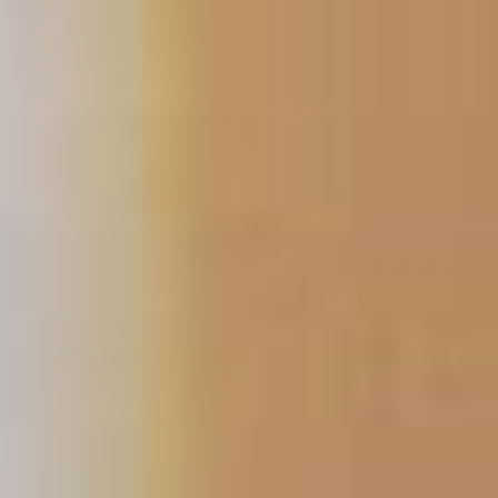
跳
至
主
要
內
容