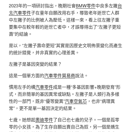
2023年的一項研討指出，晚期社會
BMW零件
中良多左撇
台
北汽車零件
子在童年自願改用右手，導致老年逝世亡人群
中左撇子的比例被人為壓低。這樣一來，看上往左撇子重
要集中在較年輕的逝世亡者中，才誤導得出了“左撇子更短
壽”的結論。
是以，“左撇子壽命更短”其實是因歷史文明佈景變化而產生
的統計錯覺，并非真實的心理差異。
左撇子是基因突變的結果？
這是一個單方面的
汽車零件貿易商
說法。
慣用左手的構
汽車零件
成是一種“多基因影響+晚期發育”形
式，而非簡單的基因異常或缺點。左撇子是人類行為多樣
性的一部門，既非“優等變異”
汽車空氣芯
，也非“病理異
常”，更不是單一基因決定的結果。
七歲。她想起
奧迪零件
了自己也七歲的兒子。一個是孤零
零的小女孩，為了生存自願出賣自己為奴，另一個是嬌生