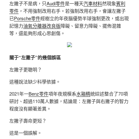
左撇子不是病，只
Audi零件
是一種天
汽車材料
然現象
賓利
零件
，不用強制改用右手。若強制改用右手，會讓左撇子
已
Porsche零件
經樹立的年夜腦優勢半球強制更改，或出現
記憶力
油氣分離器改良版
障礙、留意力障礙、擺佈混雜
等，還能夠形成心思創傷。
關于“左撇子”的幾個誤區
左撇子更聰明？
這種說法缺少科學依據。
2021年一
Benz零件
項年夜規模系
水箱精
統綜述整合了70項
研討、超過110萬人數據，結論是：左撇子與右撇子的智力
程度沒有顯著差異。
左撇子壽命更短？
這是一個誤解。