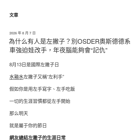
文章
發
2026 年 8 月 7 日
佈
為什么有人是左撇子？別OSDER奧斯德德系
於
車強迫娃改手，年夜腦能夠會“記仇”
8月13日是國際左撇子日
水箱水
左撇子又稱“左利手”
假如你是用左手寫字、左手吃飯
一切的生涯習慣都從左手開始
那么明天
就是屬于你的節日
網友總結左撇子的生涯日常