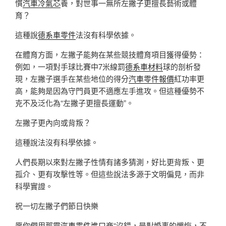
慣
汽車冷氣芯
養，對世事一無所左撇子更擅長藝術或體
育？
這種說
德系車零件
法沒有科學依據。
在體育方面，左撇子能夠在某些競技體育項目獲得優勢：
例如，一項對手球比賽中7米線罰
德系車材料
球的剖析發
現，左撇子選手在某些地位的得分
汽車零件報價
紅功率更
高，能夠是因為守門員更不適應左手進攻。但這種優勢不
克不及泛化為“左撇子更擅長運動”。
左撇子更內向或背叛？
這種說法沒有科學依據。
人們長期以來對左撇子性情有諸多猜測，好比更背叛、更
孤介、更有攻擊性等。但這些說法多源于文明偏見，而非
科學實證。
祝一切左撇子們節日快樂
愿你們用那靈
汽車零件進口商
“沒錯，是對婚事的懺悔，不