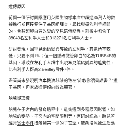
遺傳原因
荷蘭一個研討團隊應用英國生物樣本庫中超過35萬人的數
據進行
斯柯達零件
了基因組篩查，尋找與擺佈利手相關
的、會惹起卵白質改變的罕見遺傳變異。剖析中包含了
38043名左利手人士和313271名右利手人士。
研討發現，因罕見編碼變異導致的左利手，其遺傳率較
低，只要不到1%；但一個編碼微管卵白的名為TUBB4B的
基因，導致在左利手人群中出現罕見編碼變異的能夠性，
比右利手人群高2.
Bentley零件
7倍。
盡管尚未發現明
汽車機油芯
確的致左“誰教你讀書讀書？”撇
子基因，但家族遺傳傾向較為顯著。
胎兒期環境
胎兒在子宮內的發育過程中，能夠遭到多種原因影響，如
胎兒的姿勢、子宮內的空間限制等。有研討認為，胎兒若
經常
賓士零件
接觸到某一側的子宮壁，能夠增添誕生后應