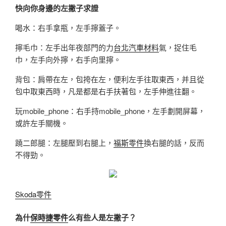
快向你身邊的左撇子求證
喝水：右手拿瓶，左手擰蓋子。
擰毛巾：左手出年夜部門的力
台北汽車材料
氣，捉住毛
巾，左手向外擰，右手向里擰。
背包：肩帶在左，包挎在左，便利左手往取東西，并且從
包中取東西時，凡是都是右手扶著包，左手伸進往翻。
玩mobile_phone：右手持mobile_phone，左手劃開屏幕，
或許左手關機。
蹺二郎腿：左腿壓到右腿上，
福斯零件
換右腿的話，反而
不得勁。
Skoda零件
為什
保時捷零件
么有些人是左撇子？