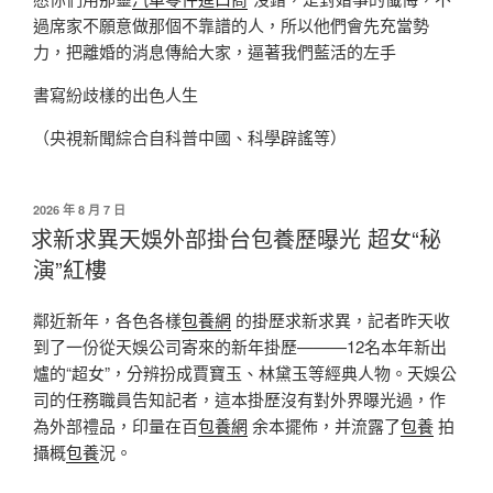
過席家不願意做那個不靠譜的人，所以他們會先充當勢
力，把離婚的消息傳給大家，逼著我們藍活的左手
書寫紛歧樣的出色人生
（央視新聞綜合自科普中國、科學辟謠等）
發
2026 年 8 月 7 日
佈
求新求異天娛外部掛台包養歷曝光 超女“秘
於
演”紅樓
鄰近新年，各色各樣
包養網
的掛歷求新求異，記者昨天收
到了一份從天娛公司寄來的新年掛歷———12名本年新出
爐的“超女”，分辨扮成賈寶玉、林黛玉等經典人物。天娛公
司的任務職員告知記者，這本掛歷沒有對外界曝光過，作
為外部禮品，印量在百
包養網
余本擺佈，并流露了
包養
拍
攝概
包養
況。