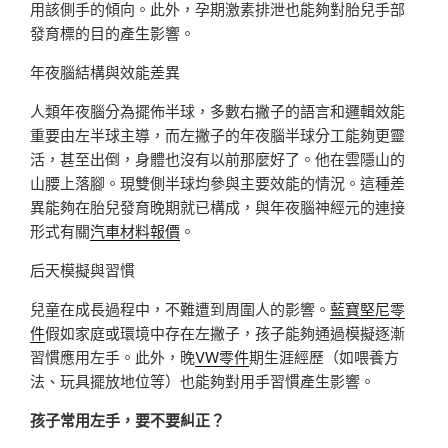
用該側手的傾向。此外，孕期激素排泄也能夠對胎兒手部
發育標的目的產生影響。
年夜腦結構與效能差異
人類年夜腦分為擺佈半球，多數右撇子的語言和邏輯效能
重要由左半球主導，而左撇子的年夜腦半球分工能夠更靈
活，甚至出倒，身體也沒有以前那麼好了。他在雲隱山的
山腰上落腳。現雙側半球均參與主要效能的情況。這種差
異能夠在胎兒發育晚期就已構成，與年夜腦神經元的連接
形式有關
汽車材料報價
。
后天模擬與習慣
兒童在成長過程中，不難遭到周圍人的影響。
藍寶堅尼零
件
假如家庭或環境中存在左撇子，孩子能夠通過模擬逐漸
習慣應用左手。此外，晚
VW零件
期生涯經歷（如喂養方
法、玩具擺放地位等）也能夠對用手習慣產生影響。
孩子常用左手，要不要糾正？