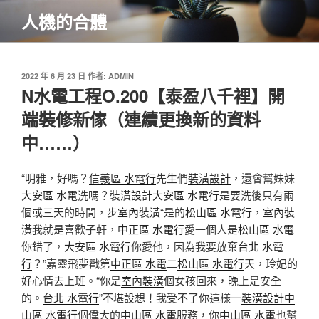
跳
人機的合體
至
主
要
內
發
2022 年 6 月 23 日
作者:
ADMIN
佈
N水電工程O.200【泰盈八千裡】開
容
於
端裝修新傢（連續更換新的資料
中……）
“明雅，好嗎？
信義區 水電行
先生們
裝潢設計
，還會幫妹妹
大安區 水電
洗嗎？
裝潢設計
大安區 水電行
是要洗後只有兩
個或三天的時間，步
室內裝潢
“是的
松山區 水電行
，
室內裝
潢
我就是喜歡子軒，
中正區 水電行
愛一個人是
松山區 水電
你錯了，
大安區 水電行
你愛他，因為我要放棄
台北 水電
行
？”嘉靈飛夢戳第
中正區 水電
二
松山區 水電行
天，玲妃的
好心情去上班。“你是
室內裝潢
個女孩回來，晚上是安全
的。
台北 水電行
”不堪設想！我受不了你這樣一
裝潢設計
中
山區 水電行
個偉大的
中山區 水電
服務，你
中山區 水電
也幫