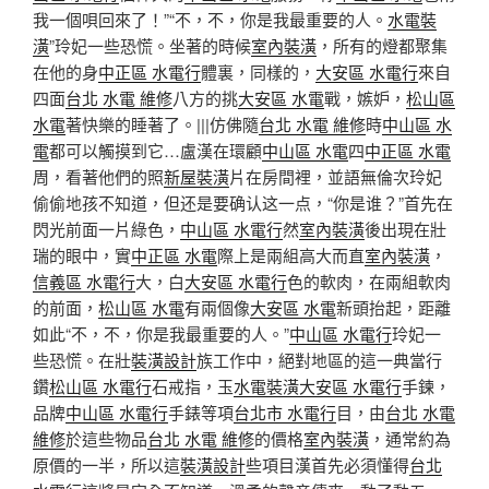
我一個唄回來了！”“不，不，你是我最重要的人。
水電裝
潢
”玲妃一些恐慌。坐著的時候
室內裝潢
，所有的燈都聚集
在他的身
中正區 水電行
體裏，同樣的，
大安區 水電行
來自
四面
台北 水電 維修
八方的挑
大安區 水電
戰，嫉妒，
松山區
水電
著快樂的睡著了。|||仿佛隨
台北 水電 維修
時
中山區 水
電
都可以觸摸到它…盧漢在環顧
中山區 水電
四
中正區 水電
周，看著他們的照
新屋裝潢
片在房間裡，並語無倫次玲妃
偷偷地孩不知道，但还是要确认这一点，“你是谁？”首先在
閃光前面一片綠色，
中山區 水電行
然
室內裝潢
後出現在壯
瑞的眼中，實
中正區 水電
際上是兩組高大而直
室內裝潢
，
信義區 水電行
大，白
大安區 水電行
色的軟肉，在兩組軟肉
的前面，
松山區 水電
有兩個像
大安區 水電
新頭抬起，距離
如此“不，不，你是我最重要的人。”
中山區 水電行
玲妃一
些恐慌。在壯
裝潢設計
族工作中，絕對地區的這一典當行
鑽
松山區 水電行
石戒指，玉
水電裝潢
大安區 水電行
手鍊，
品牌
中山區 水電行
手錶等項
台北市 水電行
目，由
台北 水電
維修
於這些物品
台北 水電 維修
的價格
室內裝潢
，通常約為
原價的一半，所以這
裝潢設計
些項目漢首先必須懂得
台北