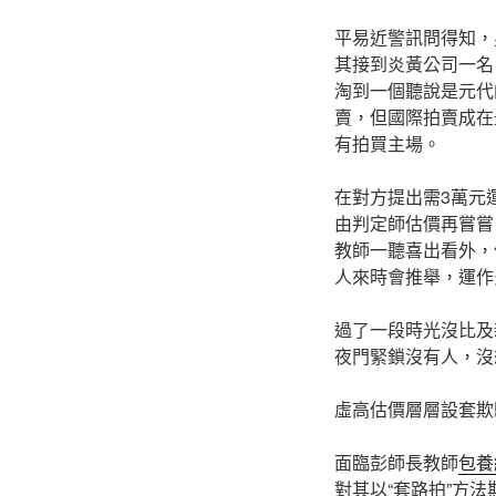
平易近警訊問得知，
其接到炎黃公司一名
淘到一個聽說是元代
賣，但國際拍賣成在
有拍買主場。
在對方提出需3萬元
由判定師估價再嘗嘗
教師一聽喜出看外，
人來時會推舉，運作
過了一段時光沒比及
夜門緊鎖沒有人，沒
虛高估價層層設套欺
面臨彭師長教師
包養
對其以“套路拍”方