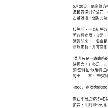
5月20日，龍崗警
品投資深圳分公司”
古幣退還，但對方遲
接警后，平易近警趕
著各類瓷器、貨幣、
近警前來，一名自稱
法規正軌，并有官網
“莫非只是一路簡略
姨再會。」多是一些
適“套路拍”欺騙特
的王……某、“鑒寶
4000元瓷器估價30
就在平易近警將4名
拍賣，此刻到公司卻