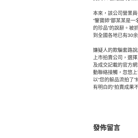
本來，該公司營業員
“鑒寶師”鄒某某是一
的珍品”的說辭。被
到全國各地已有30
嫌疑人的欺騙套路說起
上市拍賣公司，選擇
及成交記載的官方網
動聯絡接觸，忽悠上
以“您的躲品流拍了
有明白的“拍賣成果
發佈留言