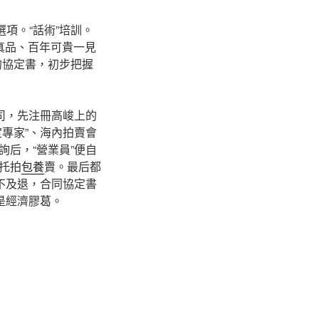
項。“話術”培訓。
真品、百年可貴一見
的協定書，初步把握
公司，先注冊高峻上的
專家”、海內拍賣會
后，“營業員”便自
托拍
包養
賣。最后都
不及退，合同協定書
是經濟膠葛。