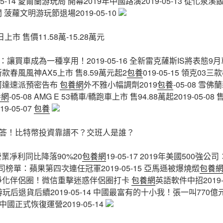
5-14 愛爾蘭游玩局 開幕2019年中國路演2019-05-13 從化
徐聞 菠蘿文明游玩節退場2019-05-10
市 售價11.58萬-15.28萬元
讓買車成為一種享用！2019-05-16 全新雷克薩斯IS將表態9
-15 新款春風風神AX5上市 售8.59萬元起2
包養
019-05-15 領克0
款斯柯達速派預密告布
包養網
外不雅小幅調劑2019
包養
-05-08 
養網
-05-08 AMG E 53轎車/轎跑車上市 售94.88萬起2019-05-08
-05-07
包養
答！比特幣投資靠譜不？交班人是誰？
業凈利同比降落90%20
包養網
19-05-17 2019年美國500強公
公司榜單：蘋果第四次連任冠軍2019-05-15 亞馬遜被爆燒燬
包養
15 凈化伴侶圈！微信重擊迷惑伴侶圈打卡
包養網
英語軟件中招2019-
玩后退貨后續2019-05-14 中國最富有的十小我！張一叫770億元排第
正式恢復運營2019-05-14