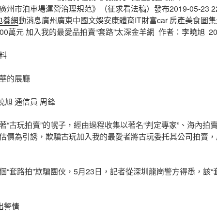
市泊車場運營治理規范》（征求看法稿）發布2019-05-23 22:
包養網
動消息廣州廣東中國文娛安康體育IT財富car 房產美食圖
00萬元 加入我的最愛品拍賣“套路”太深金羊網 作者：李曉旭 2019-0
料
華的展廳
曉旭 通信員 周鋒
著“古玩拍賣”的幌子，經由過程收集以著名“判定專家”、海內拍
估價為引誘，欺騙古玩加入我的最愛者將古玩委托其公司拍賣，
“套路拍”欺騙團伙，5月23日，記者從深圳龍崗警方得悉，該“
出警情