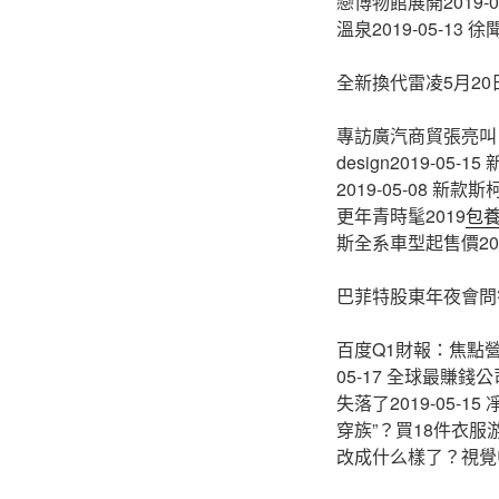
戀博物館展開2019-0
溫泉2019-05-13 
全新換代雷凌5月20日上
專訪廣汽商貿張亮叫：
design2019-05
2019-05-08 新
更年青時髦2019
包
斯全系車型起售價2019
巴菲特股東年夜會問
百度Q1財報：焦點營
05-17 全球最賺錢
失落了2019-05-
穿族”？買18件衣服游
改成什么樣了？視覺中國