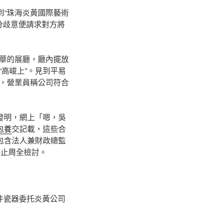
到“珠海炎黃國際藝術
分歧意便請求對方將
華的展廳，廳內擺放
高峻上”。見到平易
，營業員稱公司符合
發明，網上「嗯，吳
包養
交記載，這些合
包含法人兼財政總監
停止周全檢討。
件瓷器委托炎黃公司