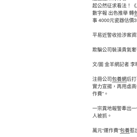
起公然征求看法！《廣州
數字報 出色推舉 轉
事 4000元瓷器估價3
平易近警收拾涉案資
欺騙公司裝潢貴氣奢
文/圖 金羊網記者 李
注冊公司
包養網
后打
實力宣揚，再用虛高
作費”。
一宗異地報警牽出一個
人被抓。
萬元“運作費”
包養
惹