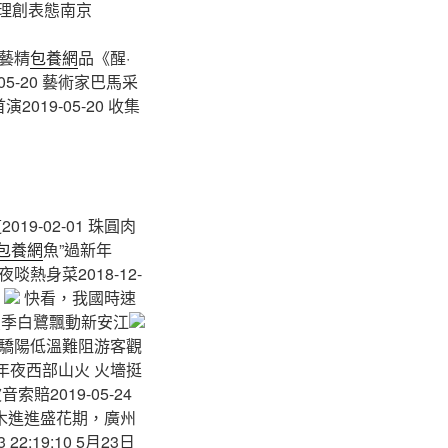
地理創表態南京
文藝精
包養網
品《醒·
5-20 藝術家巴馬采
019-05-20 收集
9-02-01 珠圓肉
包養網
魚”過新年
年夜啖熱身菜2018-12-
庫
快看，我國時速
季白鷺飄動新安江
 驕陽低溫難阻游客觀
年夜西部山火 火墻挺
賠2019-05-24
 鳳凰木進進盛花期，廣州
2:19:10 5月23日