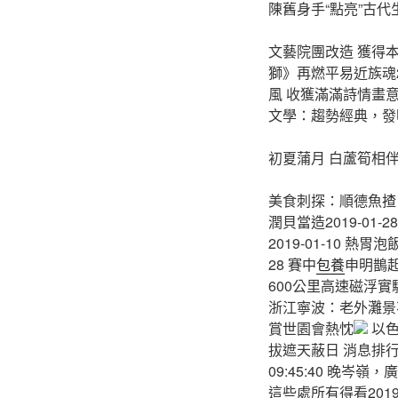
陳舊身手“點亮”古
文藝院團改造 獲得本質
獅》再燃平易近族魂20
風 收獲滿滿詩情畫意2
文學：趨勢經典，發明經典2
初夏蒲月 白蘆筍相
美食刺探：順德魚揸，吃
潤貝當造2019-01-2
2019-01-10 熱胃
28 賽中
包養
申明鵲
600公里高速磁浮
浙江寧波：老外灘景
賞世園會熱忱
以色
拔遮天蔽日 消息排
09:45:40 晚岑嶺
這些處所有得看2019-05