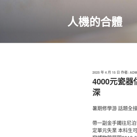
跳
至
人機的合體
主
要
內
容
發
2025 年 4 月 15 日
作者:
ADM
佈
4000元瓷
於
深
暑期修學游 話題全
帶一副金手鐲往尼泊爾，
定單元失業 本科生可享