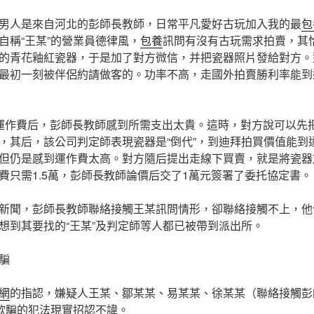
男人是來自河北的彭師長教師，日常平凡愛好古玩加入我的最
包
自稱“王某”的營業員德律風，
包養
訊問有沒有古玩需求拍賣，其恰
的青花釉紅瓷器，于是加了對方微信，并把瓷器照片發給對方。
最初一刻被伴侶約請做客的。功率不高，走國外拍賣勝利率能到
運作費后，彭師長教師感到所需支出太貴。這時，對方說可以先
，其后，該公司判定師表現瓷器是“倒代”，到迪拜拍買價值能到達
但仍是感到運作費太高。對方隨后提出走線下買賣，就是將瓷器
費只需1.5萬，彭師長教師論價后交了1萬元簽署了委托協定書。
新聞，彭師長教師聯絡接觸王某訊問情形，卻聯絡接觸不上，他
想到其要找的“王某”及判定師等人都已被帶到派出所。
騙
網
的指認，嫌疑人王某、鄒某某、易某某、徐某某（聯絡接觸彭師
法欺騙的犯法現實招認不諱。