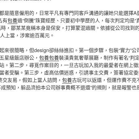
都是隨意僱用的，日常平凡有專門同客戶溝通的讓她只能選擇A選
名有
包養
過“倒騰”珠寶經歷、只要初中學歷的人，每次判定均是“
抓時，鄒某某竟稱本身是保安，打算蒙混過關。依據從公司找到
余人上當，涉案逾百萬元。
來很簡略，但design卻絲絲進扣。第一個步驟，包裝“實力”
五星級飯店辦公，
包養
包養
裝潢貴氣奢華展廳，制作有著名“判定
站。第二步，尋覓作案目的，一旦古玩加入我的最愛者在網上徵詢
當者受騙。第三步，虛高估價迷惑，引誘事主交費，簽署協定委
”終交友易，假如上當人詰問，
包養
古玩可以返還，但運作費不克
不成預知，躲品流拍本公司辦事費概不退還”的規則，就是報警也