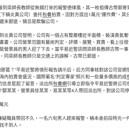
方接到梁師長教師從無錫打來的報警德律風，其一枚祖傳古幣郵寄
（下稱炎黃公司）委托
包養
拍賣，因對方提出1萬元“運作費”，其
遲未郵退，猜忌是欺騙公司。
到炎黃公司發明，公司有一個占有整層樓近半面積、裝潢貴氣奢
書畫，公司營業范圍有藝術判定、評價、展覽、買賣，看上往很“
是營業員的男人迎了下去。當平易近警訊問梁師長教師古幣一事
，同梁師長教師只是交通上的誤解，古幣已郵退。
的膠葛？”平易近警將情形報告請示后，后方同事核對該公司官網
海內拍賣會盛況、國際著名“判定專家”照片和一些量多價高的成
征的信息惹起了留意，派出所
包養網
引導立即指令平易近警將公司
師”鄒某某、營業員徐某某、易某某等4人帶回派出所，對該公司
0萬元
嫌疑職員帶回不久，一名六旬男人趕來報警，稱本身前段時光一
找不到人。