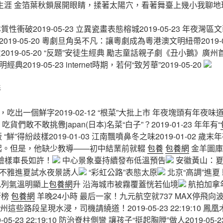
代生涯 金箔葉秋鎖展開眼睛，揉著太陽穴，看著舞臺上幾小我聊
性衝破2019-05-23 立異瓷畫表態榕城2019-05-23 年夜灣區
19-05-20 粵劇旦角吳不凡：讓粵劇成為粵港澳文明紐帶2019-0
019-05-20 “反題”安徒生經典 勵志童話親子劇《丑小鵝》廣州首演2
019-05-23 internet時期，若何“致芳華”2019-05-20
伴
出一個鮮字2019-02-12 “根菜”大批上市 年夜塊頭有年夜味道201
8 吃貨們敢不敢挑釁japan(日本)名菜“白子”？2019-01-23 年年有“
泡飯 “鮮”得紛歧樣2019-01-03 江南飄噴鼻冬之味2019-01-02 歲末
起。但是，他缺少教導——初中結業前就輟
包養
包養網
金羊圖
實驗樣車長如許！
中心景象臺持續發布低溫預告
安徽黃山：夏
不雅進夏試水夜景誘人
“彩虹公路”表態太原
北京“高調”進夏
列氣溫明顯上
包養網
升 沿海城市被霧覆蓋恍若仙境
航拍加拿
行榜
包養網
羊晚24小時 最后一家！九元航空就737 MAX停飛向波音索
，廣州這些路段呈現水浸，司機請繞道！2019-05-23 22:19:10
-23 22:19:10 防治脊柱側彎 讓孩子“挺起胸膛”做人2019-05-23 2