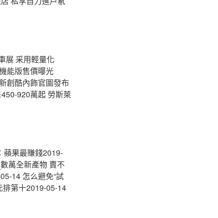
泉溪飯店 私享自力進戶氡
月車展 采用輕量化
3三款機能版售價曝光
雪佛蘭新創酷內飾官圖發布
 售450-920萬起 勞斯萊
司：蘋果最賺錢2019-
網
數萬全新產物 賣不
05-14 怎么避免“試
十2019-05-14