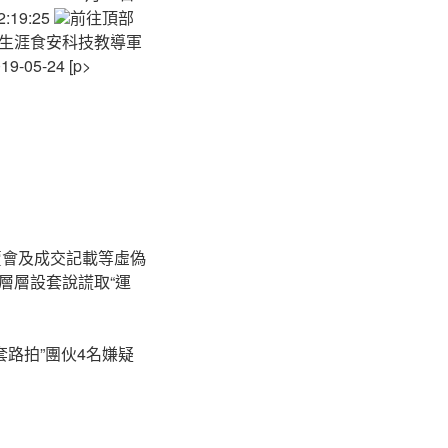
19:25
前往頂部
集生涯食安科技教導軍
5-24 [p>
賣會及成交記載等虛偽
層層設套說謊取“運
套路拍”團伙4名嫌疑