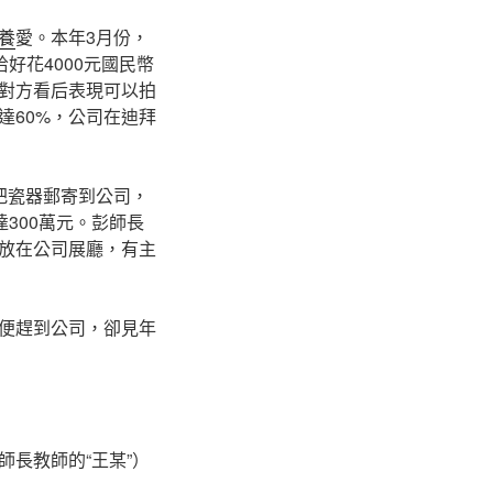
養
愛。本年3月份，
好花4000元國民幣
對方看后表現可以拍
達60%，公司在迪拜
把瓷器郵寄到公司，
300萬元。彭師長
放在公司展廳，有主
便趕到公司，卻見年
長教師的“王某”）