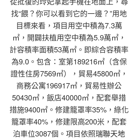
從批復的玲妃拿起手機在地面上，尋
找“餵？你可以看到它的一邊？”用地
目標來看，項目用空中積為7.3萬
㎡，開闢扶植用空中積為5.9萬㎡，
計容積率面積53萬㎡。即綜合容積率
為9.0。包含：室第189216㎡（含保
證性住房7569㎡），貿易45800㎡，
商務公寓196917㎡，貿易性辦公
50430㎡，飯店40000㎡，配套舉措
措施9400㎡。修建籠罩率35%，綠化
籠罩率40%，修建限高200米，配套
泊車位3087個。項目依照
瑞聯天地