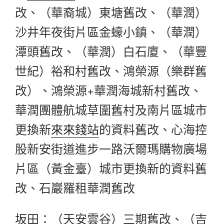
改、（華裔城）東塘舊改、（華潤）
沙井年夜街片區金蠔小鎮、（華潤）
潭頭舊改、（華潤）白石廈、（華豐
世紀）裕和村舊改、鴻榮源（樂群舊
改）、鴻榮源+華潤海城新村舊改、
華潤團體航城草圍舊村及南片區城市
更換新
來來錢站
的資料舊改、心海控
股新安街道進步一路沃爾瑪購物廣場
片區（黃金臺）城市更換新的資料舊
改、石巖羅租華潤舊改
坂田：（天安雲谷）三期舊改、（吉