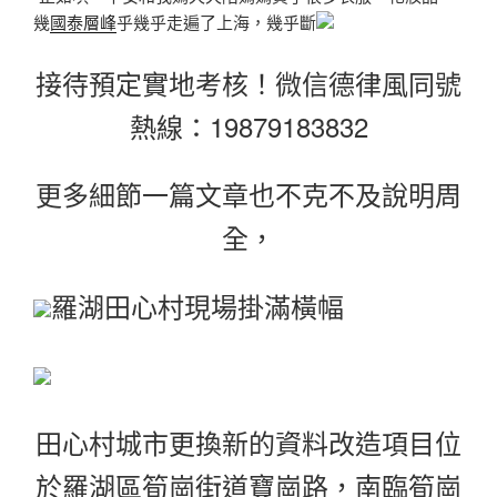
幾
國泰層峰
乎幾乎走遍了上海，幾乎斷
接待預定實地考核！微信德律風同號
熱線：19879183832
更多細節一篇文章也不克不及說明周
全，
羅湖田心村現場掛滿橫幅
田心村城市更換新的資料改
造項目位
於羅湖區筍崗街道寶崗路，南臨筍崗