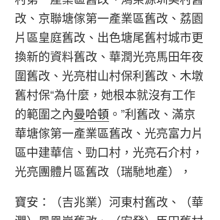
改、京聯塘傢第一產業區舊改、荔園
片區皇庭舊改、出色塘尾舊村城市更
換新的資料舊改、華潤光亮馬田年夜
圍舊改、光亮柑山村保利舊改、木墩
舊村保“為什麼，她根本就沒有工作
的範圍之內
曼哈頓
。”利舊改、滿京
華塘傢第一產業區舊改、光亮富力片
區中建華信、勁口村，光亮石介村，
光亮團體片區舊改（瑞馳地產），
寶安：（吉兆業）河東村舊改、（華