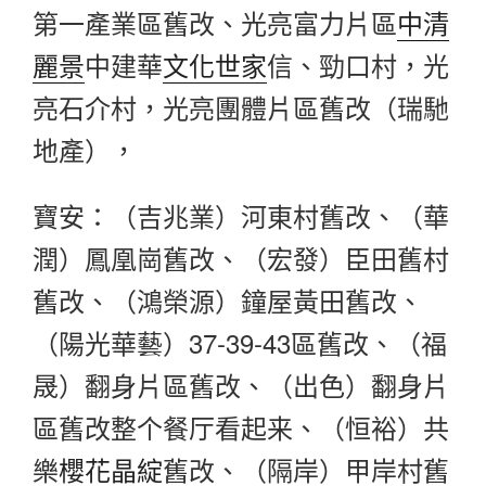
第一產業區舊改、光亮富力片區
中清
麗景
中建華
文化世家
信、勁口村，光
亮石介村，光亮團體片區舊改（瑞馳
地產），
寶安：（吉兆業）河東村舊改、（華
潤）鳳凰崗舊改、（宏發）臣田舊村
舊改、（鴻榮源）鐘屋黃田舊改、
（陽光華藝）37-39-43區舊改、（福
晟）翻身片區舊改、（出色）翻身片
區舊改整个餐厅看起来、（恒裕）共
樂
櫻花晶綻
舊改、（隔岸）甲岸村舊