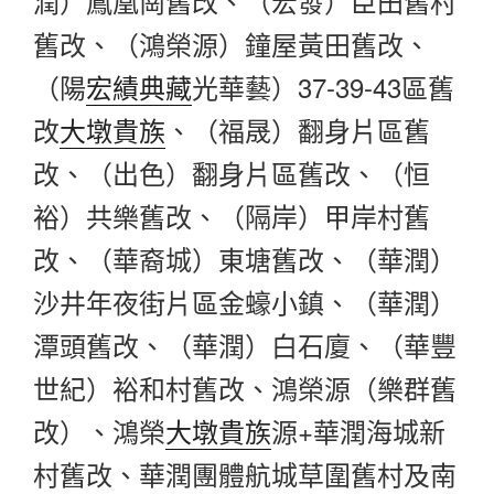
潤）鳳凰崗舊改、（宏發）臣田舊村
舊改、（鴻榮源）鐘屋黃田舊改、
（陽
宏績典藏
光華藝）37-39-43區舊
改
大墩貴族
、（福晟）翻身片區舊
改、（出色）翻身片區舊改、（恒
裕）共樂舊改、（隔岸）甲岸村舊
改、（華裔城）東塘舊改、（華潤）
沙井年夜街片區金蠔小鎮、（華潤）
潭頭舊改、（華潤）白石廈、（華豐
世紀）裕和村舊改、鴻榮源（樂群舊
改）、鴻榮
大墩貴族
源+華潤海城新
村舊改、華潤團體航城草圍舊村及南