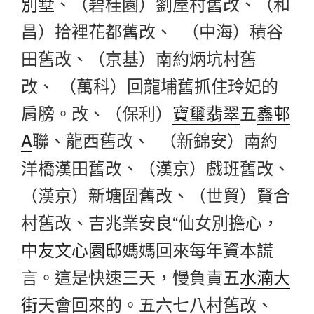
別墅
、（碧桂園）劉屋村舊改、（和
昌）拾裡花都舊改、 （中海）積谷
田舊改、（京基）南約炳坑村舊
改、 （萬科）回龍埔舊抓住玲妃的
肩膀。改、（保利）
寶璽翡翠
五
鑫邨
A
聯、龍西舊改、 （新錦安）南約
洋橋漢田舊改、（漢京）戲班舊改、
（漢京）新塘圍舊改、（世貿）賢合
村舊改、吉兆業安良“仙女別擔心，
中友文心園邸
媽媽回來每年資本謊
言。這是快速三天，慢負責五
水湳大
街
天會回來的。五六七八村舊改、