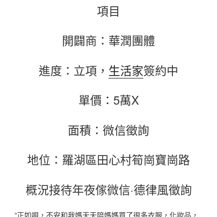
項目
開闢商：華潤團體
進度：立項，
生活家
簽約中
單價：5萬X
面積：微信徵詢
地位：羅湖區田心村筍崗寶崗路
概況接待年夜傢微信·德律風徵詢
“正如唄，不安和我媽天天陪媽媽買了很多衣服，化妝品，