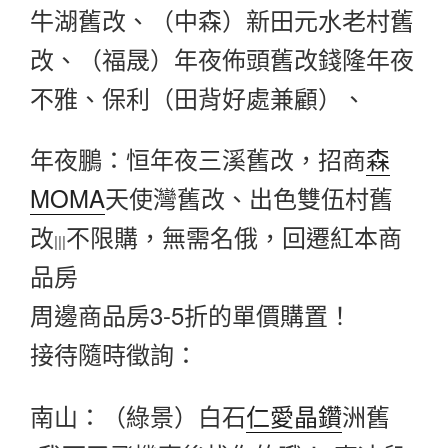
牛湖舊改、（中森）新田元水老村舊
改、（福晟）年夜佈頭舊改錢隆年夜
不雅、保利（田背好處兼顧）、
年夜鵬：恒年夜三溪舊改，招商
森
MOMA
天使灣舊改、出色雙伍村舊
改
不限購，無需名俄，回遷紅本商
|||
品房
周邊商品房3-5折的單價購置！
接待隨時徵詢：
南山：（綠景）白石
仁愛晶鑽
洲舊