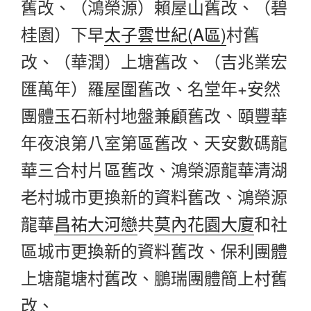
舊改、（鴻榮源）賴屋山舊改、（碧
桂園）下早
太子雲世紀(A區)
村舊
改、（華潤）上塘舊改、（吉兆業宏
匯萬年）羅屋圍舊改、名堂年+安然
團體玉石新村地盤兼顧舊改、頤豐華
年夜浪第八室第區舊改、天安數碼龍
華三合村片區舊改、鴻榮源龍華清湖
老村城市更換新的資料舊改、鴻榮源
龍華
昌祐大河戀
共
莫內花園大廈
和社
區城市更換新的資料舊改、保利團體
上塘龍塘村舊改、鵬瑞團體簡上村舊
改、