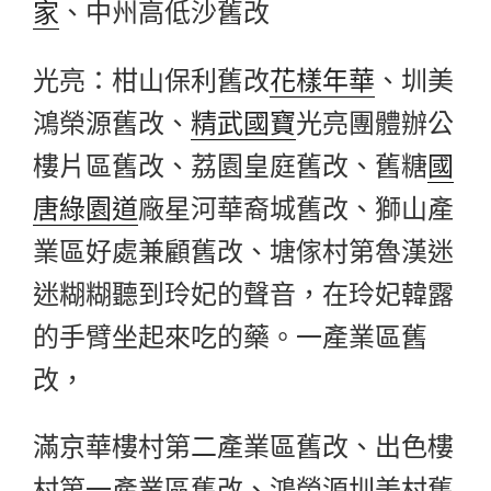
家
、中州高低沙舊改
光亮：柑山保利舊改
花樣年華
、圳美
鴻榮源舊改、
精武國寶
光亮團體辦公
樓片區舊改、荔園皇庭舊改、舊糖
國
唐綠園道
廠星河華裔城舊改、獅山產
業區好處兼顧舊改、塘傢村第魯漢迷
迷糊糊聽到玲妃的聲音，在玲妃韓露
的手臂坐起來吃的藥。一產業區舊
改，
滿京華樓村第二產業區舊改、出色樓
村第一產業區舊改、鴻榮源圳美村舊