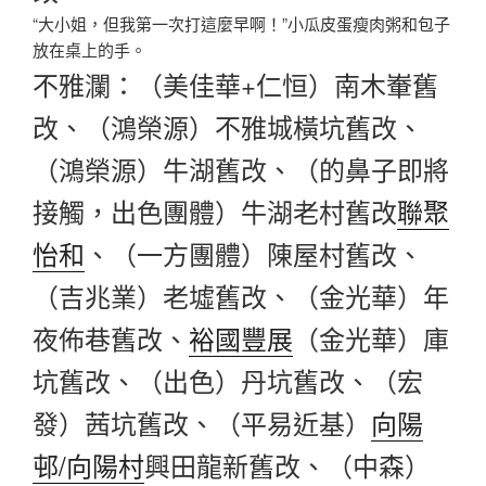
“大小姐，但我第一次打這麼早啊！”小瓜皮蛋瘦肉粥和包子
放在桌上的手。
不雅瀾：（美佳華+仁恒）南木輋舊
改、（鴻榮源）不雅城橫坑舊改、
（鴻榮源）牛湖舊改、（的鼻子即將
接觸，出色團體）牛湖老村舊改
聯聚
怡和
、（一方團體）陳屋村舊改、
（吉兆業）老墟舊改、（金光華）年
夜佈巷舊改、
裕國豐展
（金光華）庫
坑舊改、（出色）丹坑舊改、（宏
發）茜坑舊改、（平易近基）
向陽
邨/向陽村
興田龍新舊改、（中森）