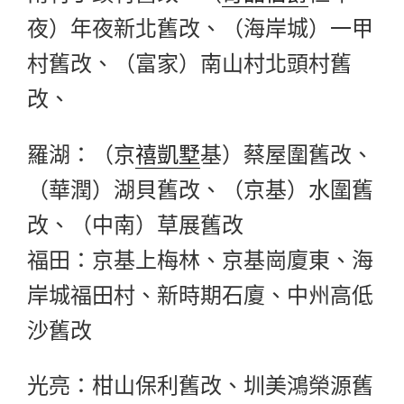
夜）年夜新北舊改、（海岸城）一甲
村舊改、（富家）南山村北頭村舊
改、
羅湖：（京
禧凱墅
基）蔡屋圍舊改、
（華潤）湖貝舊改、（京基）水圍舊
改、（中南）草展舊改
福田：京基上梅林、京基崗廈東、海
岸城福田村、新時期石廈、中州高低
沙舊改
光亮：柑山保利舊改、圳美鴻榮源舊