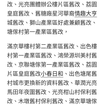
改、光亮團體辦公樓片區舊改、荔園
皇庭舊改、舊糖廠星河華裔
情趣大亨
城舊改、獅山產業區好處兼顧舊改、
塘傢村第一產業區舊改，
滿京華樓村第二產業區舊改、出色樓
村第一產業區舊改、鴻榮源圳美村舊
改、京聯塘傢第一產業區舊改、荔園
片區皇庭舊改
小春日和
、出色塘尾舊
村城市更換新的資料舊改、華潤光亮
馬田年夜圍舊改、光亮柑山村保利舊
改、木墩舊村保利舊改、滿京華塘傢