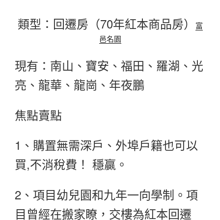
類型：回遷房（70年紅本商品房）
富
邑名園
現有：南山、寶安、福田、羅湖、光
亮、龍華、龍崗、年夜鵬
焦點賣點
1、購置無需深戶、外埠戶籍也可以
買,不消稅費！ 穩贏。
2、項目幼兒園和九年一向學制。項
目曾經在搬家瞭，交樓為紅本回遷