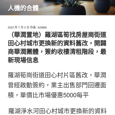
跳
人機的合體
至
主
要
內
發
2022 年 7 月 3 日
作者:
ADMIN
佈
（華潤置地）羅湖區筍找房屋崗街道
容
於
田心村城市更換新的資料舊改，開闢
商華潤團體，簽約收樓清租階段，最
新現場信息
羅湖筍崗街道田心村片區舊改，華潤
曾經啟動簽約，業主出售部門回遷面
積，單價比市場優惠5000每平
羅湖淨水河田心村城市更換新的資料