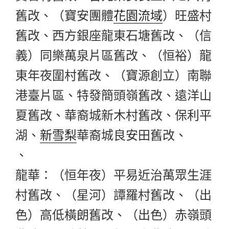
舊改、（寶安團體
花園流域
）旺盛村
舊改、西方銀座龍東石塘舊改、（信
義）同樂萬泉片區舊改、（恒裕）龍
東年夜圍村舊改、（寶源創立）南聯
港臺片區、特發簡頭嶺舊改、遠洋山
夏舊改、華裔城新木村舊改、保利平
湖、
新雪梨
華裔城良安田舊改、
、
龍華：（恒年夜）平易近治萬眾生涯
村舊改、（星河）譚羅村舊改、（出
色）高低橫朗舊改、（出色）赤嶺頭