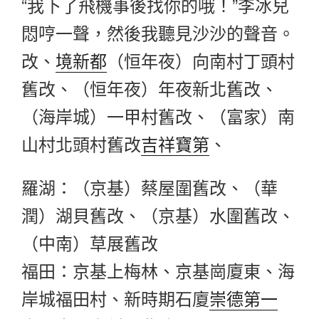
“我下了飛機事後找你的哦！”李冰兒
悶哼一聲，然後我聽見沙沙的聲音。
改、
境新都
（恒年夜）向南村丁頭村
舊改、（恒年夜）年夜新北舊改、
（海岸城）一甲村舊改、（富家）南
山村北頭村舊改
吉祥寶第
、
羅湖：（京基）蔡屋圍舊改、（華
潤）湖貝舊改、（京基）水圍舊改、
（中南）草展舊改
福田：京基上梅林、京基崗廈東、海
岸城福田村、新時期石廈
崇德第一