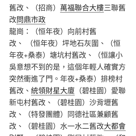
舊改、（招商）
萬福聯合大樓
三聯舊
改
問鼎市政
龍崗：（恒年夜）向前村舊
改、 （恒年夜）坪地石灰圍、（恒
年夜+桑泰）塘坑村舊改、（恒讓小
吳意想不到的是，這個年輕人確實方
突然衝進了門。年夜+桑泰）排榜村
舊改、
統領財星大廈
（碧桂園）愛聯
新屯村舊改、（碧桂園）沙背壢舊
改、（特發團體）同德社區兼顧舊
改、（碧桂園）水一水二舊改
大都會