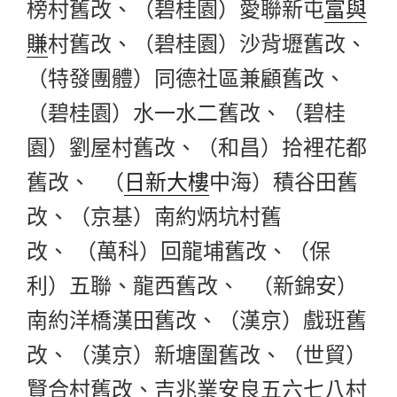
榜村舊改、（碧桂園）愛聯新屯
富與
賺
村舊改、（碧桂園）沙背壢舊改、
（特發團體）同德社區兼顧舊改、
（碧桂園）水一水二舊改、（碧桂
園）劉屋村舊改、（和昌）拾裡花都
舊改、 （
日新大樓
中海）積谷田舊
改、（京基）南約炳坑村舊
改、 （萬科）回龍埔舊改、（保
利）五聯、龍西舊改、 （新錦安）
南約洋橋漢田舊改、（漢京）戲班舊
改、（漢京）新塘圍舊改、（世貿）
賢合村舊改、吉兆業安良五六七八村