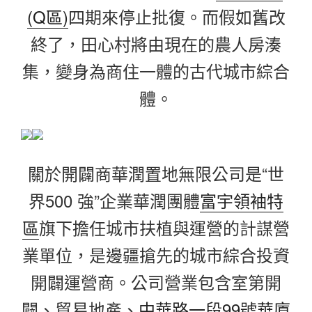
(Q區)
四期來停止批復。而假如舊改
終了，田心村將由現在的農人房湊
集，變身為商住一體的古代城市綜合
體。
關於開闢商華潤置地無限公司是“世
界500 強”企業華潤團體
富宇領袖特
區
旗下擔任城市扶植與運營的計謀營
業單位，是邊疆搶先的城市綜合投資
開闢運營商。公司營業包含室第開
闢、貿易地產、
中華路一段99號華廈