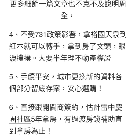
更多細節一篇文章也不克不及說明周
全，
4、不受731政策影響，拿
裕國天泉
到
紅本就可以轉手，拿到房了文頭，眼
淚撲撲。大要半年理不動產權證
5、手續平安，城市更換新的資料各
個部分留底存案，安心選購！
6、直接跟開闢商簽約，估計
雷中慶
園社區
5年拿房，有過渡房錢補助直
到拿房為止！