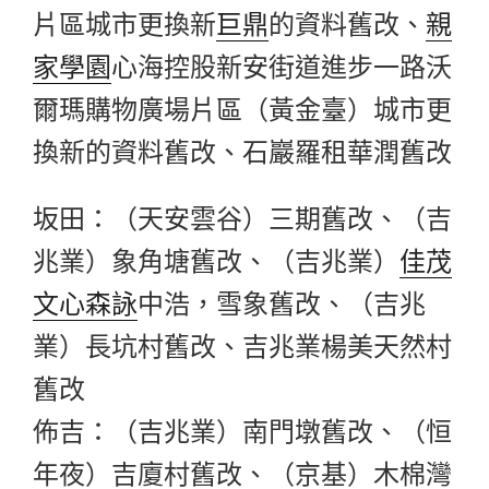
片區城市更換新
巨鼎
的資料舊改、
親
家學園
心海控股新安街道進步一路沃
爾瑪購物廣場片區（黃金臺）城市更
換新的資料舊改、石巖羅租華潤舊改
坂田：（天安雲谷）三期舊改、（吉
兆業）象角塘舊改、（吉兆業）
佳茂
文心森詠
中浩，雪象舊改、（吉兆
業）長坑村舊改、吉兆業楊美天然村
舊改
佈吉：（吉兆業）南門墩舊改、（恒
年夜）吉廈村舊改、（京基）木棉灣