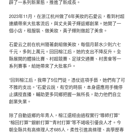
辟了一系列新業態，推進了新成長。
2023年11月，在浙江杭州做了6年美妝的石愛云，看到村超
連續帶來大批客流后，與丈夫黃子輝返鄉創業。她開了一
個小店，租服裝、做美妝，黃子輝則做起了美食。
石愛云之前在杭州隨著劇組做美妝，每個月薪水少則六七
千元，多則上萬元。回回榕江后，她的支出不降反升。全
縣展開的體操比賽、村超競賽、足球交通賽、村奧會等一
系列賽事，給她帶來了大批客戶。
“回到榕江后，我帶了5位門徒，憑仗這項手藝，她們有了可
不雅的支出。”石愛云說，有空的時辰，本身還應用手機停
止講授直播，輔助更多同鄉把握一無所長，助力他們自立
創業失業。
除了自動返鄉的年青人，榕江還經由過程實行“導師打算”
“榕回打算”“銀齡打算”“青村打算”等不竭吸引優良人才。今
朝全縣共有高條理人才685人，柔性引進高條理、高學歷專