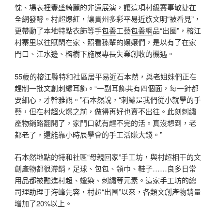
忱、場表裡豐盛綺麗的非遺展演，讓這項村級賽事敏捷在
全網發酵。村超爆紅，讓貴州多彩平易近族文明“被看見”，
更帶動了本地特點衣飾等手
包養
工藝
包養網
品“出圈”，榕江
村寨里以往賦閑在家、照看孫輩的嬢嬢們，是以有了在家
門口、江水邊、榕樹下施展專長失業創收的機遇。
55歲的榕江縣特和社區居平易近石本然，與老姐妹們正在
趕制一批文創刺繡耳飾。“一副耳飾共有四個面，每一針都
要細心，才幹雅觀。”石本然說，“刺繡是我們從小就學的手
藝，但在村超火爆之前，做得再好也賣不出往。此刻刺繡
產物銷路翻開了，家門口就有趕不完的活。真沒想到，老
都老了，還能靠小時辰學會的手工活賺大錢。”
石本然地點的特和社區“母親回家”手工坊，與村超相干的文
創產物都很滯銷，足球、包包、領巾、鞋子……良多日常
用品都被融進村超、蠟染、刺繡等元素。這家手工坊的總
司理助理于海峰先容，村超“出圈”以來，各類文創產物銷量
增加了20%以上。