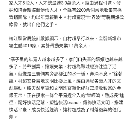
家人才512人，人才總量達3.9萬余人。經由過程引進、發
掘和培養新媒體傳佈人才，全縣有2200余個當地收集直播
營銷團隊，均以年青報酬主。村超驚現“世界波”等晚期爆款
錄像，就出自他們之手。
榕江縣當局統計數據顯示，自村超舉行以來，全縣新增市
場主體4019家，累計帶動失業1.1萬余人。
“寨子里的年青人越來越多了，家門口失業的嬢嬢也越來越
多了。芳華創業，嬢嬢失業，村超為縣域經濟注進了活
氣，就像是三寶侗寨旁都柳江的水一樣，奔涌不息。”徐勃
說，村超安身當地文明比擬上風，經由過程各類人才的文
創驅動，將天然至寶和文明珍寶轉化成群眾增收致富的金
銀玉帛，正在摸索一條全平易近介入的“樂經濟，熱成長”途
徑，踢好快活足球，塑造快活brand，傳佈快活文明，搭建
快活平臺，成長快活經濟，讓村超成為了村落復興的催化
劑。