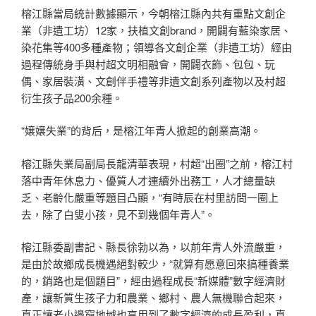
榕江縣當局統計數據顯示，今朝榕江縣內共有重點文創企
業（非遺工坊）12家，扶植文創brand，開闢有藍染家居、
染花集等400多種產物；領導各文創企業（非遺工坊）經由
過程傳統身手與村超文明相融會，開闢衣飾、包包、玩
偶、家居裝潢、文創伴手禮等非遺文創系列產物以及村超
衍生孩子品200余種。
“嬢嬢失業”的背后，是榕江年青人掀起的創業高潮。
榕江縣失業局副局長龍清華表現，村超“出圈”之前，榕江村
落中青年休息力、優質人才連續外出務工，人才總量缺
乏、老齡化嚴重等題目凸顯，“有時辰在村里訪問一圈上
去，除了白叟小孩，見不到幾個年青人”。
榕江縣委副書記、縣長徐勃以為，以前年青人外流嚴重，
是由於故鄉成長機遇絕對較少，“就算有愿意回來搞種養業
的，銷路也是個題目”，經由過程成長“新媒體”數字經濟財
產，讓新質生孩子力和農業、鄉村、農人無機聯合起來，
真正讓老小邊窮地域也享用到了數字經濟的成長盈利，真