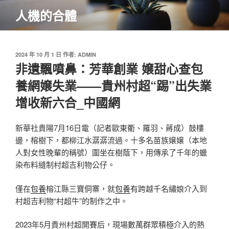
跳
人機的合體
至
主
要
內
發
2024 年 10 月 1 日
作者:
ADMIN
佈
非遺飄噴鼻：芳華創業 嬢甜心查包
容
於
養網嬢失業——貴州村超“踢”出失業
增收新六合_中國網
新華社貴陽7月16日電（記者歐東衢、羅羽、蔣成）鼓樓
邊，榕樹下，都柳江水潺潺流過。十多名苗族嬢嬢（本地
人對女性晚輩的稱號）圍坐在樹蔭下，用傳承了千年的蠟
染布料縫制村超吉利物公仔。
僅在
包養
榕江縣三寶侗寨，就
包養
有跨越千名繡娘介入到
村超吉利物“村超牛”的制作之中。
2023年5月貴州村超開賽后，現場數萬群眾積極介入的熱