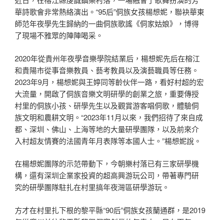
華詩歌會非常熱絡演出。“95后”侗族女孩楊想妮，聯袂華東
師范年夜學先生歸納的一曲侗族歌謠《侗家姑娘》，博得
了現場不雅眾的陣陣喝采。
2020年從貴州年夜學音樂學院結業后，楊想妮先后在榕江
和貴陽市從事音樂教員、藝考教員以及演藝職員等任務。
2023年9月，楊想妮與王婷同等齡伙伴一路，看好村超的宏
大流量，開啟了侗族音樂文明研學的創業之旅，重要傳授
村里的侗族小孩、研學先生以及觀賞游客唱侗歌，體驗侗
族文明和農耕文明。“2023年11月以來，我們招待了來自成
都、深圳、佛山、上海等地的大量研學團隊，以及前來介
入村超友情賽的法國青年月表隊等本國人士。”楊想妮說。
在楊想妮團隊的示范帶動下，今朝樂村落已有三家研學機
構，還有深圳企業家投資的超高興游玩公司，帶著專門研
究的研學團隊駐扎在村里搞年夜灣區研學游玩。
方才在村里扎下根的黎平縣“90后”侗族女孩蘭通群，是2019