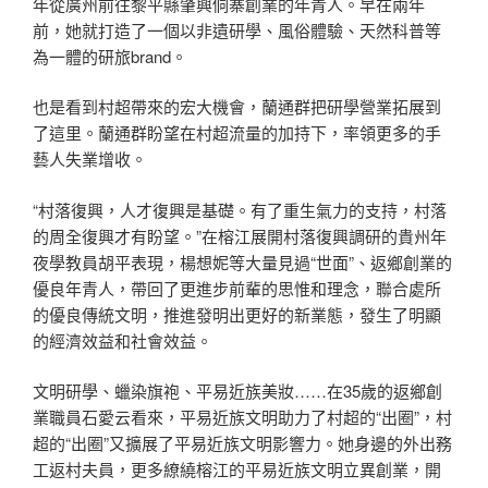
年從廣州前往黎平縣肇興侗寨創業的年青人。早在兩年
前，她就打造了一個以非遺研學、風俗體驗、天然科普等
為一體的研旅brand。
也是看到村超帶來的宏大機會，蘭通群把研學營業拓展到
了這里。蘭通群盼望在村超流量的加持下，率領更多的手
藝人失業增收。
“村落復興，人才復興是基礎。有了重生氣力的支持，村落
的周全復興才有盼望。”在榕江展開村落復興調研的貴州年
夜學教員胡平表現，楊想妮等大量見過“世面”、返鄉創業的
優良年青人，帶回了更進步前輩的思惟和理念，聯合處所
的優良傳統文明，推進發明出更好的新業態，發生了明顯
的經濟效益和社會效益。
文明研學、蠟染旗袍、平易近族美妝……在35歲的返鄉創
業職員石愛云看來，平易近族文明助力了村超的“出圈”，村
超的“出圈”又擴展了平易近族文明影響力。她身邊的外出務
工返村夫員，更多繚繞榕江的平易近族文明立異創業，開