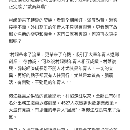
正完成了“數商興農”。
村超帶來了轉變的契機。看到全網叫好、滿屏點贊，游客
接連不斷，外出務工的年青人不只與有榮焉，更看到了故
鄉立名后的變更和機會。家門口就有奔頭，何須再衣錦還
鄉呢？
“村超帶來了流量，更帶來了商機，吸引了大量年青人返鄉
創業。”徐勃說，“可以說村超與年青人相互成績。村落復
興、縣域經濟成長離不開人才尤其是年青人。一切的立
異、再好的點子都要有人往實行，尤其是本質高、腦筋
活、有闖勁、干勁足的年青人。”
榕江縣當局供給的數據顯示，村超走紅以來，全縣已有816
名外出務工職員返鄉創業，4527人次徵詢返鄉創業政策。
大量有見識、有思惟的年青人“回巢”，為榕江成長帶來了活
氣。
近日，在榕江縣虔誠鎮樂村落，一場融會了歌舞扮演的芳