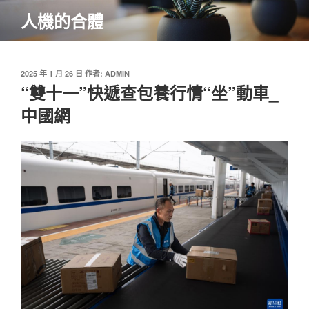
跳
人機的合體
至
主
要
內
發
2025 年 1 月 26 日
作者:
ADMIN
佈
“雙十一”快遞查包養行情“坐”動車_
容
於
中國網