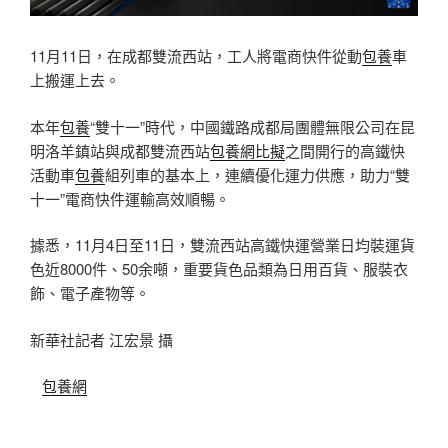
11月11日，在成都雙流西站，工人將電商快件從動
包養
車
上搬運上去。
本年
包養
“雙十一”時代，中國鐵路成都局團體無限公司在昆
明洛羊鎮站與成都雙流西站
包養網比擬
之間開行的高鐵快
活動車
包養
組列車的基本上，連續優化運力供應，助力“雙
十一”電商快件運輸高效順暢。
據悉，11月4日至11日，雙流西站高鐵快運營業日均裝運貨
色近8000件、50余噸，重要貨色品類為日用百貨、服裝衣
飾、電子產物等。
新華社記者 江宏景 攝
包養網