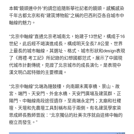
本輯“鏡頭連中外”約請您追隨新華社記者的鏡頭，感觸感染
千年古都北京和有“建筑博物館”之稱的巴西利亞各自城市中
軸線的魅力。
“北京中軸線”直通北京老城南北，始建于13世紀，構成于16
世紀，此后經不竭演進成長，構成明天全長7.8公里、世界
上最長的城市軸線，其選址、格式、城市形狀和design表現
了《周禮·考工記》所記錄的幻想國都范式，展示了中國現
代城市計劃傳統，見證了北京城市的成長演化，是表現中
漢文明凸起特徵的主要標識。
“北京中軸線”北端為鐘鼓樓，向南顛末萬寧橋、景山、故
宮、端門、天安門、外金水橋、天安門廣場及建筑群、正
陽門、中軸線南段途徑遺存，至南端永定門；太廟和社稷
壇、天壇和先農壇工具對稱布局于兩側。有名建筑學家梁
思成師長教師曾說：“北京獨佔的壯美次序就由這條中軸的
樹立而發生。”