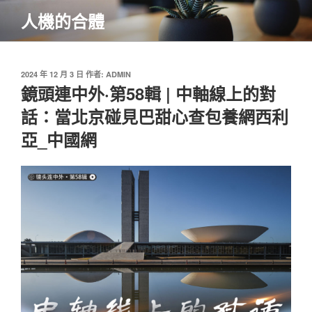
跳
人機的合體
至
主
要
內
發
2024 年 12 月 3 日
作者:
ADMIN
佈
鏡頭連中外·第58輯 | 中軸線上的對
容
於
話：當北京碰見巴甜心查包養網西利
亞_中國網