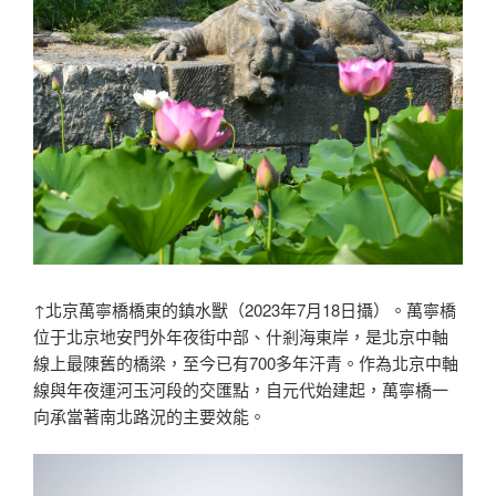
↑北京萬寧橋橋東的鎮水獸（2023年7月18日攝）。萬寧橋
位于北京地安門外年夜街中部、什剎海東岸，是北京中軸
線上最陳舊的橋梁，至今已有700多年汗青。作為北京中軸
線與年夜運河玉河段的交匯點，自元代始建起，萬寧橋一
向承當著南北路況的主要效能。