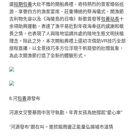
盛
短期包養
大壯不雅的開船典禮、奇特熱烈的疍家婚俗巡
游、享譽四方的漁家宴席、莊重傳統的祭海儀式、開漁節
吉利物先容以及《海陵島的召喚》新歌首發等
包養站長
十
余項助興運動，表達了漁平易近對年夜海奉送的感謝和敬
畏之情，也表現了人與陸地協調共處的陸地生態文明扶植
理念。除此之外，本次開船典禮上還初次借助VR技巧全部
旅程直播，以全景技巧多方位浮現千帆競發的壯闊氣象，
為此次開漁節打造了全新的體驗形式。
8.河
包養
源發布
河源女交警暴雨中苦守執勤，年青女孩為她撐起“愛心傘”
“河源發布”跟在叫。進挖掘周邊正能量弘揚城市溫情