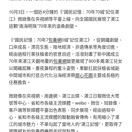
10月3日，一個近4分鐘的《“國民記憶：70年70城”記住湛
江》微錄像在央視網等平臺上線，向全國國民展現了湛江
這顆“南海明珠”70年來的滄桑劇變。
《“國民記憶：70年7
包養網
0城”記住湛江》，從鋼鐵劇變、
口岸成長、漂亮生態、陸地經濟、非遺傳承等角度切進，
經由過程行業扶植者的密意自述，活潑刻畫了新中國成立
70年來湛江天翻地覆的
包養網
變更展現了800多萬湛江兒女
以聞雞起舞、晝夜兼程的奮斗姿勢，果斷扛起扶植省域副
中間城市和打造古代化沿海經濟帶
甜心花園
主要成長極的
任務擔負。
微錄像在央視網、南邊網、湛江云媒、湛江日報微信大眾
號等中心、省和市各級主流媒體，weibo、微信、短錄像、
客戶端等新媒體平臺出色表態、同步展現，經由過程中
心、省和市各級主流媒體的聯動融會傳佈，有用縮小了湛
江的城市魅力，不單勾起了當地人的“湛江記憶”，更取得了
國際網友的
包養俱樂部
承認與點贊。