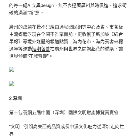
的每一處AI立異design，無不表達著廣州與時俱進、追求衝
破的滿滿“新”意。
廣州的炫麗花景不只經由過程國民網等中心及省、市各級
主流媒體浮現在全國不雅眾面前，更收獲了新加坡《結合
早報》等境外媒體的報道點贊。海內花市、海內賓客來穗
過年等運動
短期包養
在廣州與世界之間架起花的橋梁，讓
世界傾聽“花城聲響”。
2.深圳
第十
包養網
五屆中國（深圳）國際文明財產博覽買賣會
“文明+”引領高東西的品質成長中漢文化魅力從深圳走向世
界