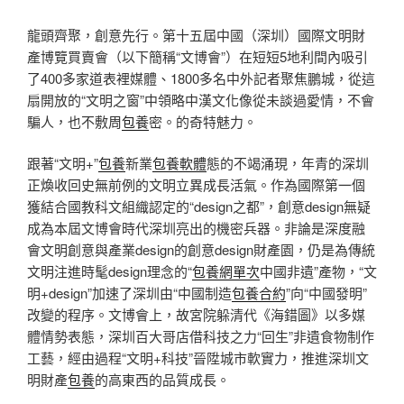
龍頭齊聚，創意先行。第十五屆中國（深圳）國際文明財
產博覽買賣會（以下簡稱“文博會”）在短短5地利間內吸引
了400多家道表裡媒體、1800多名中外記者聚焦鵬城，從這
扇開放的“文明之窗”中領略中漢文化像從未談過愛情，不會
騙人，也不敷周
包養
密。的奇特魅力。
跟著“文明+”
包養
新業
包養軟體
態的不竭涌現，年青的深圳
正煥收回史無前例的文明立異成長活氣。作為國際第一個
獲結合國教科文組織認定的“design之都”，創意design無疑
成為本屆文博會時代深圳亮出的機密兵器。非論是深度融
會文明創意與產業design的創意design財產園，仍是為傳統
文明注進時髦design理念的“
包養網單次
中國非遺”產物，“文
明+design”加速了深圳由“中國制造
包養合約
”向“中國發明”
改變的程序。文博會上，故宮院躲清代《海錯圖》以多媒
體情勢表態，深圳百大哥店借科技之力“回生”非遺食物制作
工藝，經由過程“文明+科技”晉陞城市軟實力，推進深圳文
明財產
包養
的高東西的品質成長。