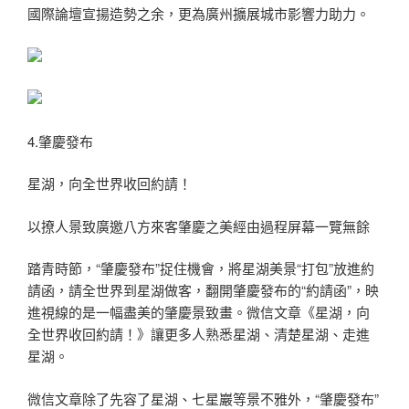
國際論壇宣揚造勢之余，更為廣州擴展城市影響力助力。
4.肇慶發布
星湖，向全世界收回約請！
以撩人景致廣邀八方來客肇慶之美經由過程屏幕一覽無餘
踏青時節，“肇慶發布”捉住機會，將星湖美景“打包”放進約
請函，請全世界到星湖做客，翻開肇慶發布的“約請函”，映
進視線的是一幅盡美的肇慶景致畫。微信文章《星湖，向
全世界收回約請！》讓更多人熟悉星湖、清楚星湖、走進
星湖。
微信文章除了先容了星湖、七星巖等景不雅外，“肇慶發布”