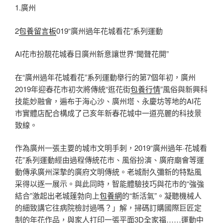
1.廣州
2
包養留言板
019“廣州過年花城看花”系列運動
AI花市扮靚花城春日廣州新意讓世界“聞聲花開”
在“廣州過年花城看花”系列運動舉行的第7個年初，廣州
2019年迎春花市初次將傳統“逛花街
包養行情
”風俗與新興科
技能妙融會，遍布于海心沙、廣州塔、永慶坊等地的AI花
市實體店配合構成了己亥年新春花城中一道亮麗的科技景
致線。
作為廣州一張主要的城市文明手刺，2019“廣州過年·花城看
花”系列運動經由過程傳統花市、風俗扮演、廣府廟會等運
動傳承廣州深摯的廣府文明傳統。老城耐久彌新的特點風
采得以逐一展示。與此同時，智能體驗技巧與花市的“強強
結合”激起出老城蓬勃向上
包養網
的“新活氣”。凝聽機械人
的細致講它往病院檢討過嗎？」解，掃碼訂購國際巨匠定
制的年花作品，與家人打印一張平面3D全家福……運動中