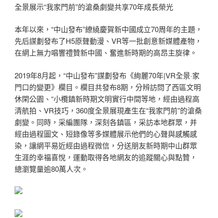
全景展示“我家門前”的滄桑劇變共享70年成長榮光
本年以來，“中山發布”繚繞慶賀新中國成立70周年的主題，
先后謀劃發布了H5原聲動漫、VR等一批創意新媒體產物，
在網上無力唱響禮贊新中國、奮進新時期的高昂主旋律。
2019年8月起，“中山發布”謀劃發布《絢麗70年|VR全景·家
門口的變更》欄目。欄目共發布8期，分辨訪問了西區文明
休閑公園、“小欖鎮新時期文明實行中間等地，經由過程高
清航拍、VR技巧，360度全景展現產生在“我家門前”的滄桑
劇變。同時，采編團隊，深刻各鎮區，采訪本地群眾，并
經由過程圖文、短錄像等多媒體展示他們的心聲與感觸感
染，讓網平易近經由過程微信，分送朋友新時期中山群眾
生涯的幸福喜悅，運動取得各地網友的追蹤關心與點贊，
總瀏覽量逾80萬人次。