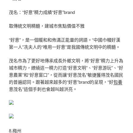
茂名：“好意”精力成績“好意”brand
取傳統文明精髓，建城市焦點價值不雅
“好意”，是一個暖和和佈滿正能量的詞語。“中國巾幗好漢
第一人”冼夫人的“唯用一好意”是我國傳統文明中的精髓。
茂名市為了更好地傳承成長外鄉文明，將“好意”精力上升為
城市精力，繚繞這一精力打造“好意文明”、“好意游玩”、“好
意農業”和“好意窗口”，從而讓“好意茂名”敏捷獲得茂名國民
的普遍認同。跟著越來越多的“好意”brand的呈現，“好
包養
意茂名”這個手刺也會越叫越洪亮。
8.梅州