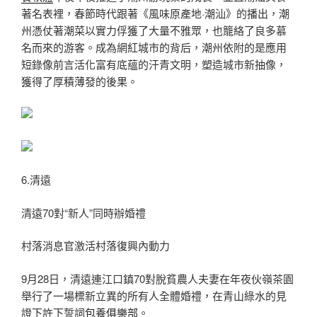
著名表裡，春節時代跟著《風味原產地·潮汕》的播出，潮
州憑仗著潮菜以實力俘獲了大量不雅眾，也籠絡了良多慕
名而來的游客。成為網紅城市的背后，潮州依附的是應用
短錄像前言活化富有底蘊的汗青文明，塑造城市新抽像，
獲得了厚積薄發的後果。
6.清遠
清遠70對“新人”同時辦婚禮
村落消息官激活村落復興內動力
9月28日，清遠連江口鎮70對脫貧農人夫妻在年夜伙嶺茶園
舉行了一場標新立異的所有人全體婚禮，在青山綠水的見
證下許下誓詞
包養俱樂部
。