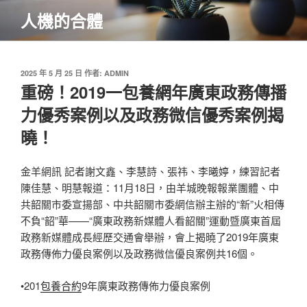
跳
人機的合體
至
主
要
內
發
2025 年 5 月 25 日
作者:
ADMIN
佈
重磅！2019一包養網年廣東政務傳播
容
於
力優秀案例以及政務微信優秀案例揭
曉！
金羊網訊 記者謝文鑫、李慧詩、張祎、李曦婷，練習記者
陳佳慧、明慧報道：11月18日，由羊城晚報報業團體、中
共韶關市委宣揚部、中共韶關市委網信辦主辦的“新”火相傳
不負“韶”華——“廣東政務新媒體人看韶關”運動暨廣東首屆
政務新媒體成長經歷交通會舉辦，會上揭曉了2019年廣東
政務傳佈力優良案例以及政務微信優良案例共16個。
•201
包養合約
9年廣東政務傳佈力優良案例