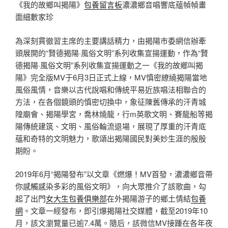
《我的故鄉叫揭陽》
包養留言板
濃濃鄉音唱響底蘊幀幀畫
面細數家珍
為深刻貫徹習主席的主要講話精力，由揭陽市委網信辦牽
頭展開的“賢德揭陽·風俗文明”系列收集宣揚運動，作為“賢
德揭陽·風俗文明”系列收集宣揚運動之一《我的故鄉叫揭
陽》完全版MV于6月3日正式上線，MV慎密繚繞揭陽當地
風俗風情，音樂以古代說唱和傳統平易近族唱法相聯合的
方法，在各個鏡頭的慎密切換中，象征陳舊傳承的汗青城
隍廟會、揭陽學宮，喬林燒龍，行m英歌文明、賽龍船等揭
陽傳統建筑、文明、風俗輪流退場，展現了厚重的汗青底
蘊和奇特的文明魅力，歌頌出揭陽國民對美妙生涯的殷殷
期盼。
2019年6月“揭陽發布”以文章《燃爆！MV首發，濃濃鄉音帶
你感觸感染多彩的風俗文明》，向大眾推介了該歌曲，勾
起了出門
女大生包養俱樂部
在外揭陽游子的鄉土情結
包養
網
。文章一經發布，即引爆揭陽社交媒體，截至2019年10
月，該文瀏覽量已逾7.4萬。隨后，該微信MV接踵在各年夜