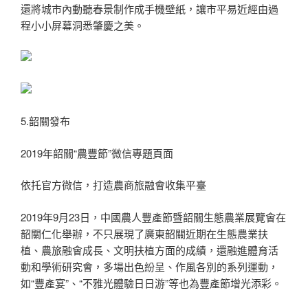
還將城市內動聽春景制作成手機壁紙，讓市平易近經由過
程小小屏幕洞悉肇慶之美。
5.韶關發布
2019年韶關“農豐節”微信專題頁面
依托官方微信，打造農商旅融會收集平臺
2019年9月23日，中國農人豐產節暨韶關生態農業展覽會在
韶關仁化舉辦，不只展現了廣東韶關近期在生態農業扶
植、農旅融會成長、文明扶植方面的成績，還融進體育活
動和學術研究會，多場出色紛呈、作風各別的系列運動，
如“豐產宴”、“不雅光體驗日日游”等也為豐產節增光添彩。