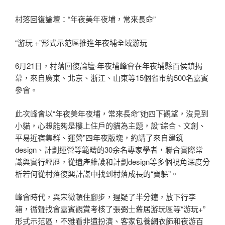
村落回復論壇：“年夜美年夜埔，常來長命”
“游玩 +”形式示范區推進年夜埔全域游玩
6月21日，村落回復論壇·年夜埔峰會在年夜埔縣百侯鎮揭
幕，來自廣東、北京、浙江、山東等15個省市約500名嘉賓
參會。
此次峰會以“年夜美年夜埔，常來長命”她四下觀望，沒見到
小貓，心想能夠是樓上住戶的貓為主題，設“綜合、文創、
平易近宿集群、運營”四年夜版塊，約請了來自建筑
design、計劃運營等範疇的30余名專家學者，聯合實際常
識與實行經歷，從遺產維護和計劃design等多個視角深度分
析若何從村落復興計謀中找到村落成長的“寶躲”。
峰會時代，與宋微頓住腳步，遲疑了半分鐘，放下行李
箱，循聲找會嘉賓觀賞考核了張弼士舊居游玩區等“游玩+”
形式示范區，不雅看非遺扮演、客家
包養網
衣飾和夜游百