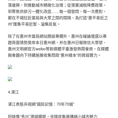
落復興，到推動城市精緻化治理；從落實減稅降費政策，
到聚焦供排污一體化改造……每一個發問，每一次應對，
都在不竭拉近當局與大眾之間的間隔，為打造“惠平易近之
州”匯集平易近智、凝集民氣。
除了在惠州市當局網站開設專欄外，惠州在線論壇還以專
題頁面情勢登岸本日惠州網，并在惠州日報微信大眾號、
惠州文明網官方weibo等新媒體平臺激發熱鬧會商，在媒體
融會趨向下持續施展收集問政“惠州樣本”的微弱實力。
4.湛江
湛江表態央視網“國民記憶：70年70城”
短錄像“秀出”港城蝶變，央媒收集展播縮小城市魅力