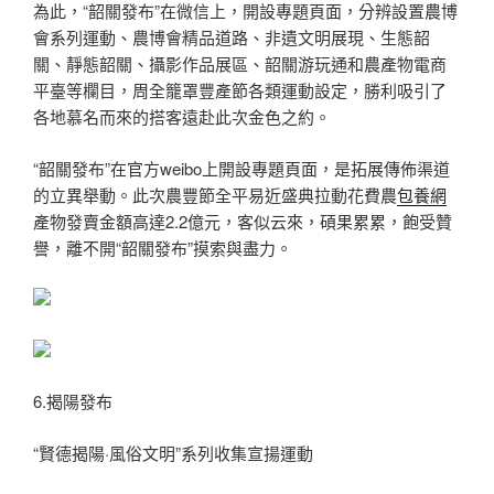
為此，“韶關發布”在微信上，開設專題頁面，分辨設置農博
會系列運動、農博會精品道路、非遺文明展現、生態韶
關、靜態韶關、攝影作品展區、韶關游玩通和農產物電商
平臺等欄目，周全籠罩豐產節各類運動設定，勝利吸引了
各地慕名而來的搭客遠赴此次金色之約。
“韶關發布”在官方weibo上開設專題頁面，是拓展傳佈渠道
的立異舉動。此次農豐節全平易近盛典拉動花費農
包養網
產物發賣金額高達2.2億元，客似云來，碩果累累，飽受贊
譽，離不開“韶關發布”摸索與盡力。
6.揭陽發布
“賢德揭陽·風俗文明”系列收集宣揚運動