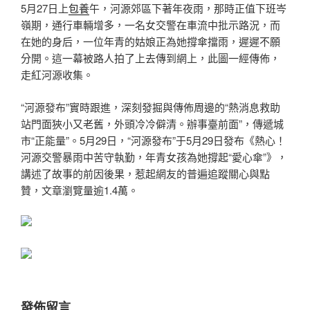
5月27日上
包養
午，河源郊區下著年夜雨，那時正值下班岑
嶺期，通行車輛增多，一名女交警在車流中批示路況，而
在她的身后，一位年青的姑娘正為她撐傘擋雨，遲遲不願
分開。這一幕被路人拍了上去傳到網上，此圖一經傳佈，
走紅河源收集。
“河源發布”實時跟進，深刻發掘與傳佈周邊的“熱消息救助
站門面狹小又老舊，外頭冷冷僻清。辦事臺前面”，傳遞城
市“正能量”。5月29日，“河源發布”于5月29日發布《熱心！
河源交警暴雨中苦守執勤，年青女孩為她撐起“愛心傘”》，
講述了故事的前因後果，惹起網友的普遍追蹤關心與點
贊，文章瀏覽量逾1.4萬。
發佈留言