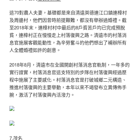
這70對農人夫妻，基礎都是來自清遠英德連江口鎮連樟村
及周邊村，他們因昔時前提艱難，都沒有舉辦過婚禮。截
至2018年末，連樟村村中最后的8戶貧苦戶均已完成預脫
貧，連樟村正在慢慢走上村落復興之路。清遠市的村落消
息官施展客觀能動性，為辛勞奮斗的他們想出了補辦所有
人全體婚禮如許的創意。
2018年8月，清遠市在全國開創村落消息官軌制，一年多的
實行證實，村落消息官這支特別的步隊在村落復興經過歷
程中施展了主要感化。村落消息官是打破城鄉二元構造、
推進村落復興的主要舉動，本年以來不竭發布立異傳佈手
腕，激活了村落復興內活潑力。
7.茂名