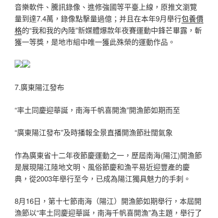
音樂軟件、騰訊錄像、進修強國等平臺上線，原推文瀏覽
量到達7.4萬，錄像點擊量過億；并且在本年9月舉行
包養價
格
的“我和我的內陸”新媒體爆款年夜賽運動中鋒芒畢露，斬
獲一等獎，是地市組中唯一獲此殊榮的運動作品。
7.廣東陽江發布
“率土同慶迎華誕，南海千帆喜開漁”開漁節如期而至
“廣東陽江發布”及時播報全景直播開漁節壯闊氣象
作為廣東省十二年夜節慶運動之一，歷屆南海(陽江)開漁節
是展現陽江陸地文明、風俗節慶和漁平易近迎豐產的慶
典，從2003年舉行至今，已成為陽江獨具魅力的手刺。
8月16日，第十七節南海（陽江）開漁節如期舉行，本屆開
漁節以“率土同慶迎華誕，南海千帆喜開漁”為主題，舉行了