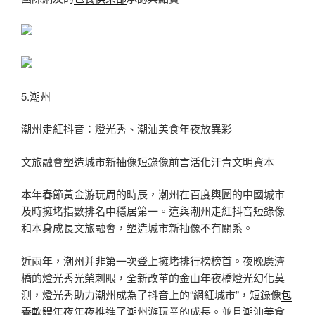
5.潮州
潮州走紅抖音：燈光秀、潮汕美食年夜放異彩
文旅融會塑造城市新抽像短錄像前言活化汗青文明資本
本年春節黃金游玩周的時辰，潮州在百度輿圖的中國城市
及時擁堵指數排名中穩居第一。這與潮州走紅抖音短錄像
和本身成長文旅融會，塑造城市新抽像不有關系。
近兩年，潮州并非第一次登上擁堵排行榜榜首。夜晚廣濟
橋的燈光秀光榮刺眼，全新改革的金山年夜橋燈光幻化莫
測，燈光秀助力潮州成為了抖音上的“網紅城市”，短錄像
包
養軟體
年夜年夜推進了潮州游玩業的成長。並且潮汕美食