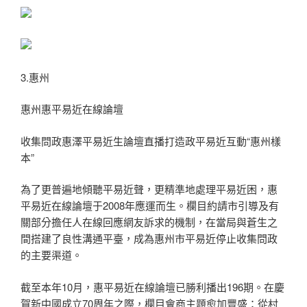
3.惠州
惠州惠平易近在線論壇
收集問政惠澤平易近生論壇直播打造政平易近互動“惠州樣
本”
為了更普遍地傾聽平易近聲，更精準地處理平易近困，惠
平易近在線論壇于2008年應運而生。欄目約請市引導及有
關部分擔任人在線回應網友訴求的機制，在當局與蒼生之
間搭建了良性溝通平臺，成為惠州市平易近停止收集問政
的主要渠道。
截至本年10月，惠平易近在線論壇已勝利播出196期。在慶
賀新中國成立70周年之際，欄目會商主題愈加豐盛：從村