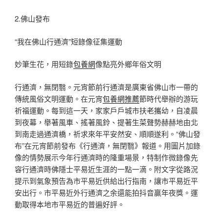
2.佛山發布
“我在佛山行通濟”短錄像征集運動
妙筆生花，用短錄
包養網
像點亮外鄉年俗文明
行通濟，無閉翳。元宵節前行通濟是廣東省佛山市一帶的
傳統風俗文明運動。在元宵
包養網推薦
節時代舉辦的游玩
祈福運動。每到這一天，家家戶戶城市扶老攜幼，自凌晨
到夜幕，舉著風車、搖著風鈴、提著生菜聲勢赫赫地由北
到南走過通濟橋，祈求來年平安然安、順順遂利。“佛山發
布”在元宵節前發布《行通濟，無閉翳》報道。用圖片加錄
像的情勢展示今年行通濟時的隆重場景，特制作微錄像先
容行通濟時佛隱士平易近生涯的一點一滴。附文字從路況
提示到氣象預告為市平易近供給出行指南，讓市平易近平
安出行。市平易近外行通濟之余還能拍抖音贏年夜獎。運
動取得本地市平易近的普遍好評。