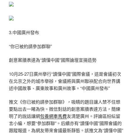
3.中國廣州發布
“你已被約請參加群聊”
創意案牘表達為“讀懂中國”國際論壇宣揚造勢
10月25-27日廣州舉行“讀懂中國”國際會議，這是會議初次
在北京之外的城市舉辦，會議將與廣州聯袂配合向世界講
述中國故事、廣東故事和廣州故事。“中國廣州發布”
推文《你已被約請參加群聊》，吸睛的題目讓人禁不住想
要點出去一睹為快。微信對話的創意案牘表達方法，簡練
明了的說話讓網
包養網車馬費
友清楚廣州。評論區紛紜留
言小編，想要“參加群聊”。后續亦有“讀懂中國”國際會議的
跟蹤報道，為網友帶來會議最新靜態。該推文為“讀懂中國”