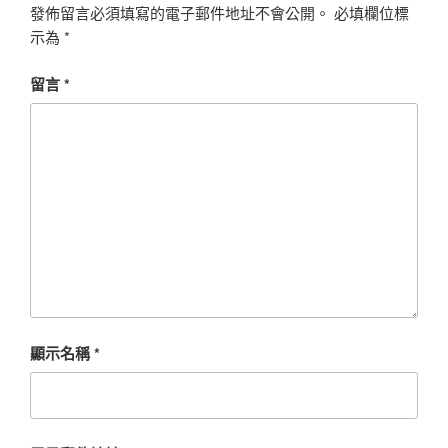
發佈留言必須填寫的電子郵件地址不會公開。
必填欄位標
示為
*
留言
*
顯示名稱
*