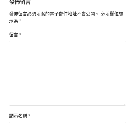
發佈留言
發佈留言必須填寫的電子郵件地址不會公開。
必填欄位標
示為
*
留言
*
顯示名稱
*