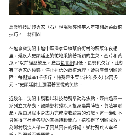
農業科技助殘專家（右）現場領導殘疾人年夜棚蔬菜蒔植
技巧。 材料圖
在遼寧省沈陽市遼中區潘家堡鎮蔡伯街村的蔬菜年夜棚
里，殘疾人史顯廷正繁忙地采摘著新穎的生菜、西芹和黃
瓜。“以前經歷缺乏，產量
包養網
很低，長勢也欠好，此刻
有了專家的領導，停止迷信的蒔植治理，蔬菜產量明顯晉
陞，每棚減產1千多斤，特殊是生菜比往年多支出2萬多
元。”史顯廷臉上瀰漫著喜悅的笑臉。
近幾年，沈陽市殘聯以科技助殘舉動為焦點，經由過程一
系列立異舉動，鼓勵鄉村殘疾人投身農業蒔植、養殖等財
產，經由過程本身盡力完成增收致富的幻想。這一舉動不
只獲得了社會各界的普遍追蹤關心，還獲得了明顯成效，
為鄉村殘疾人帶來了實其實在的好處，鄉村殘疾人幸福
感、取得感不竭晉陞。