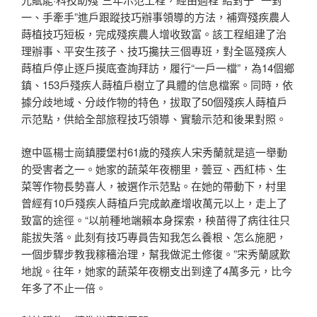
一、手牽手”進戶跟蹤技巧辦事領導的方法，補齊殘疾農人
蒔植技巧短板，完成殘疾農人增收致富。該工程組建了治
理辦事、平安生孩子、技巧攙扶三個專班，對全區殘疾人
蒔植戶停止逐戶摸底查詢拜訪，履行“一戶一檔”，為14個鄉
鎮、153戶殘疾人蒔植戶樹立了具體的信息檔案。同時，依
據分歧地域、分歧作物的特色，拔取了50個殘疾人蒔植戶
示范點，供給全部旅程技巧領導、實驗示范和後果對照。
遼中區楊士崗鎮腰堡村61歲的殘疾人宋秀蘭就是這一舉動
的受害者之一。她家的蔬菜年夜棚里，蕓豆、西紅柿、生
菜等作物長勢喜人，被選作示范點。在她的帶動下，村里
曾經有10戶殘疾人蒔植戶完成畝產增收萬元以上，走上了
致富的途徑。“以前種地端賴本身探索，秧苗得了病往往只
能拔失落。此刻有技巧專員告知我怎么養根、怎么施肥，
一個步驟步教我稼穡治理，幫我做泥土修復。”宋秀蘭感歎
地說。往年，她家的蔬菜年夜棚支出到達了4萬多元，比今
年多了不止一倍。