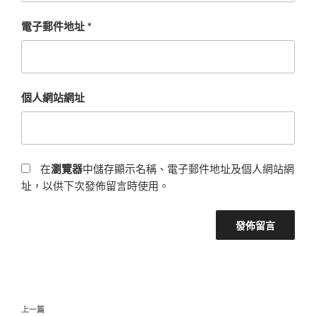
電子郵件地址
*
個人網站網址
在
瀏覽器
中儲存顯示名稱、電子郵件地址及個人網站網
址，以供下次發佈留言時使用。
文
上
上一篇