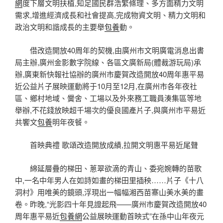
網
度下層文明扶植,知足國民群浩繁條理、多方面精力文明
需求,增進經濟成長和社會提高,完成物資文明、精力文明和
政治文明和諧成長的主要舉
包養
動。
借改造開放40周年的契機,由廣州市文明廣電消息出書
局主辦,廣州金影數字院線、各區文廣新局(體裁游玩局)承
辦,廣東新快報社協辦的廣州市慶賀改造開放40周年惠平易
近公益片子展映運動將于10月至12月,在廣州市各年夜社
區、鄉村地域、黌舍、工場以及外來務工職員湊集區等地
舉辦,不花錢放映超千場次的優良國產片子,與廣州市平易近
共饗文
包養
明年夜餐。
首映典禮 歌頌改造開放成績,拉開文明惠平易近尾聲
綿延層疊的梯田、蔥翠欲滴的青山、委宛婉轉的苗歌
中,一名中年男人在如詩如畫的梯田里插秧……片子《十八
洞村》用唯美的鏡頭,浮現出一幅幅湘西苗寨山美水美的畫
卷。昨晚,“光影四十年見證起飛——廣州市慶賀改造開放40
周年惠平易近
包養網
公益展映運動首映式”在孫中山年夜元