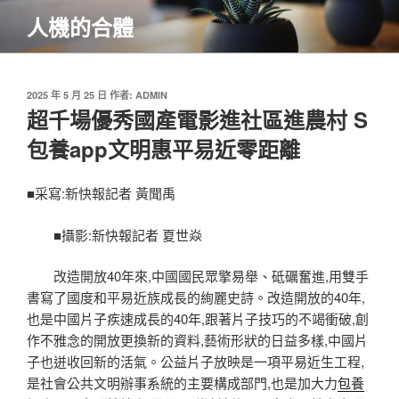
跳
人機的合體
至
主
要
內
發
2025 年 5 月 25 日
作者:
ADMIN
佈
超千場優秀國產電影進社區進農村 S
容
於
包養app文明惠平易近零距離
■采寫:新快報記者 黃聞禹
■攝影:新快報記者 夏世焱
改造開放40年來,中國國民眾擎易舉、砥礪奮進,用雙手
書寫了國度和平易近族成長的絢麗史詩。改造開放的40年,
也是中國片子疾速成長的40年,跟著片子技巧的不竭衝破,創
作不雅念的開放更換新的資料,藝術形狀的日益多樣,中國片
子也迸收回新的活氣。公益片子放映是一項平易近生工程,
是社會公共文明辦事系統的主要構成部門,也是加大力
包養