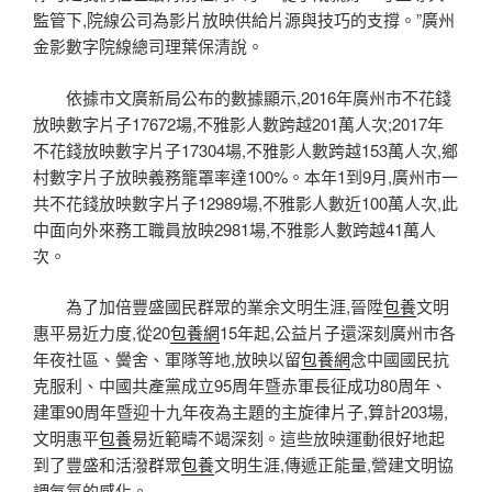
監管下,院線公司為影片放映供給片源與技巧的支撐。”廣州
金影數字院線總司理葉保清說。
依據市文廣新局公布的數據顯示,2016年廣州市不花錢
放映數字片子17672場,不雅影人數跨越201萬人次;2017年
不花錢放映數字片子17304場,不雅影人數跨越153萬人次,鄉
村數字片子放映義務籠罩率達100%。本年1到9月,廣州市一
共不花錢放映數字片子12989場,不雅影人數近100萬人次,此
中面向外來務工職員放映2981場,不雅影人數跨越41萬人
次。
為了加倍豐盛國民群眾的業余文明生涯,晉陞
包養
文明
惠平易近力度,從20
包養網
15年起,公益片子還深刻廣州市各
年夜社區、黌舍、軍隊等地,放映以留
包養網
念中國國民抗
克服利、中國共產黨成立95周年暨赤軍長征成功80周年、
建軍90周年暨迎十九年夜為主題的主旋律片子,算計203場,
文明惠平
包養
易近範疇不竭深刻。這些放映運動很好地起
到了豐盛和活潑群眾
包養
文明生涯,傳遞正能量,營建文明協
調氣氛的感化。