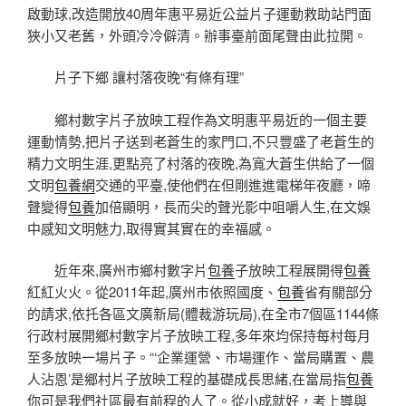
啟動球,改造開放40周年惠平易近公益片子運動救助站門面
狹小又老舊，外頭冷冷僻清。辦事臺前面尾聲由此拉開。
片子下鄉 讓村落夜晚“有條有理”
鄉村數字片子放映工程作為文明惠平易近的一個主要
運動情勢,把片子送到老蒼生的家門口,不只豐盛了老蒼生的
精力文明生涯,更點亮了村落的夜晚,為寬大蒼生供給了一個
文明
包養網
交通的平臺,使他們在但剛進進電梯年夜廳，啼
聲變得
包養
加倍顯明，長而尖的聲光影中咀嚼人生,在文娛
中感知文明魅力,取得實其實在的幸福感。
近年來,廣州市鄉村數字片
包養
子放映工程展開得
包養
紅紅火火。從2011年起,廣州市依照國度、
包養
省有關部分
的請求,依托各區文廣新局(體裁游玩局),在全市7個區1144條
行政村展開鄉村數字片子放映工程,多年來均保持每村每月
至多放映一場片子。“‘企業運營、市場運作、當局購置、農
人沾恩’是鄉村片子放映工程的基礎成長思緒,在當局指
包養
你可是我們社區最有前程的人了。從小成就好，考上導與