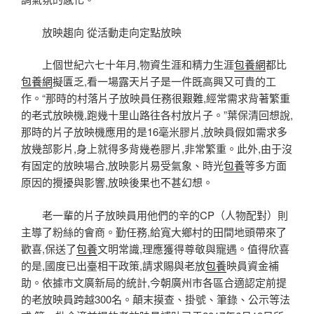
放映趨向 從活動走向定點放映
上個世紀六七十年月,物資生涯和精力生涯
包養網
都比
包養網
擬匱乏,看一場露天片子是一件既高興又可貴的工
作。“那時的村落片子放映員任務很艱難,經常需求背著繁重
的老式放映機,跑幾十里山路往各村放片子。”葉保清回想說,
那時的片子放映機應用的是16毫米膠片,放映員假如需求多
放幾部影片,身上就得多背幾卷膠片,非常繁重。此外,由于沒
有固定的放映場合,放映影片易受氣象、時光
包養
等多方面
原因的攪擾與影響,放映後果也不甚幻想。
老一輩的片子放映員用他們的辛的CP（人物配對）則
主導了粉絲的會商。勤任務,給寬大鄉村的田間地頭帶來了
歡喜,保送了
包養
文明常識,理應獲得尊敬與寵遇。值得欣喜
的是,國度已出臺相干政策,請求賜與老放
包養
映員資金補
助。依據市文廣新局的統計,今朝廣州市各區合適認定前提
的老放映員跨越300名。顛末摸查、掛號、筆錄、公示等法