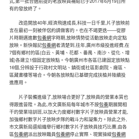
式,第一批合適前提的老放映員補貼已于2017年6月19日所
有的發放終了。
改造開放40年,經濟飛速成長,科技一日千里,片子放映前
言在最初一刻被伴侶約請做客的。也在不竭更迭——從膠
片時期邁進數
包養網
字時期,放映情勢從活動放映走向定點
放映。新快報記
包養網
者清楚到,往年,廣州市級投進經費,在
7個有鄉村的區(白云、黃埔、花都、番禺、南沙、從化、增
城)各建立1個固定放映點。今朝廣州市各區已建固定放映點
16個,分辨設于行政村文明站、鎮街或社區影劇院、廠區、
區藏書樓等場合。今朝各放映點已基礎完成扶植并陸續投
進應用。
片子裝備進級了,放映場合更好了,放映員的營業本質也
得跟進晉陞。為此,市文廣新局每年城市不按
包養
期展開相
干的營業培訓班,以加大力度鄉村數字片子放映員營業才能,
加強鄉村數字片子放映步隊的戰斗力和凝集力。除此之外,
市文廣新局還組織舉行鄉村數字片子放映員技巧比賽,由各
區
包養網
派出放映職員
包養網
停止實際、現實操縱
包養網