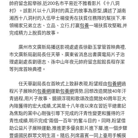
帥府留念館舉辦,近200名市平易近不雅看影片《十八洞
村》。該影片以十八洞村的真正的故事為原型,講述了湖南
湘西十八洞村的入伍甲士楊俊秀在扶貧任務隊的幫扶下,率
領楊家兄弟立志、立品、立行,打贏
包養
一場扶貧攻堅戰,并
完成精力上脫貧的故事。
廣州市文廣新局播送影視處處長徐勸玉掌管首映典禮,
市文廣新局副局長任天華、廣東省消息出書廣電局片子治
理處副處長劉德志、孫中山年夜元帥府留念館館長程存潔
等列席首映典禮。
任天華副局長在首映式上致辭表現,盼望經由
包養網
過
程片子展映的
包養網
運動
包養網
情勢,回想改造開放40年汗
青過程,用片子故事、鏡頭浮現和歌頌改造開放40周年巨大
內陸獲得的宏大成績,尤其是十八年夜以來在習近平總書記
為焦點的黨中心剛強引導下完成的汗青性變更和獲得的汗
青性成績,明示完成“兩個一百年”的奮斗目的。同時,盼望借
助公益片子展映運動,推進更多優良影片進下層,進一個步驟
豐盛國民群眾文明生涯。隨后,列席嘉賓一同上臺用手觸摸