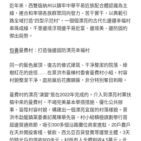
近年來，西雙版納州以鑄牢中華平易近族配合體認識為主
線，連合和率領各族群眾同向發力、苦干實干，以典範引
路全域打造“四型示范村”，一個個漂亮的古代化邊疆幸福村
串珠成線，千里邊境浮現邊平易近富、邊境美、邊防固的
傑出局勢。
包養
曼費村：打造強邊固防漂亮幸福村
同一的藍色屋頂、復古的傣式建筑、干凈整潔的院落、綠
樹紅花的途徑……在景洪市曼棟村委會曼費村小組，村容
村貌整潔干凈，庭前屋后花團錦簇，非分特別奪目刺眼。
曼費村的漂亮“演變”是在2022年完成的。介入到漂亮村寨扶
植中來的曼費村，不竭完美基本舉措措施、優化公共辦
事、晉陞村容村貌，構建出一個漂亮宜居的村落樣貌。景
洪市勐龍鎮黨委書記萬陳華先容，村小組積極謀劃舉行首
屆邊貿通商節，吸引300多個沿路攤位商家進駐，20戶農戶
在天井開設客棧、餐飲、西北亞百貨發賣等運營主體，3天
的時光戶均增收800余元，村所有人全體創收4.5萬元。此