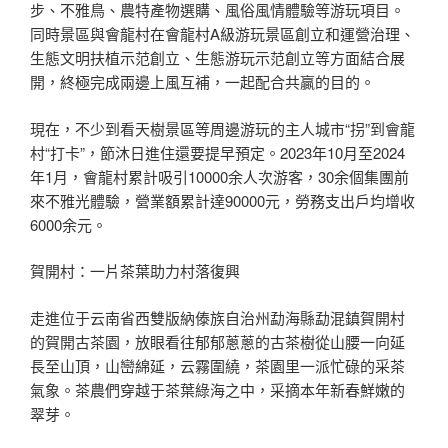
步、不雅鳥、農特產物選購、風俗風情體驗等游玩項目。
同時景區與會龍村在會龍村A級游玩景區創立和運營治理、
生態文明扶植示范創立、生態游玩示范創立等方面結合展
開，終極完成兩邊上風互補，一起配合共贏的目的。
現在，不少到看天樹景區等周邊游玩的主人城市“拐”到會龍
村“打卡”，節沐日進住還要提早預定。2023年10月至2024
年1月，會龍村累計吸引10000余人次游客，30余個集團前
來不雅光體驗，營業額累計達90000元，勞務支出戶均增收
6000余元。
賀開村：一片茶葉助力村落復興
走進位于云南省西雙版納傣族自治州勐海縣勐混鎮賀開村
的賀開古茶園，放眼看往郁郁蔥蔥的古茶樹從山腰一向延
長至山頂，山巒綿延，云霧圍繞，茶園里一派忙碌的采茶
氣象。茶農們穿越于茶葉綠海之中，采摘本年新春鮮嫩的
翠芽。