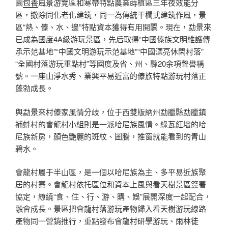
園
包養
風景游覽區和寒帶特點農業蒔植區三年夜效能分
區，撤除同化老化建筑，同一為傳統干欄式建筑作風，景
區“熱、傣、水、邊”特點資本獲得有用開闢。現在，勐景來
已成為國度4A級游玩景區，先后取得“中國傣族文明維護傳
承示范基地”“中國文明游玩示范基地”“中國漂亮休閑村落”
“全國村落游玩重點村”等國度及省、州、縣20余項聲譽稱
號。一座山淨水秀、業興平易近富的傣族特點游玩村落正
蓬勃成長。
與勐景來村傣家風情分歧，位于西雙版納州勐臘縣勐臘鎮
補蚌村的會龍村小組則是一派哈尼族風情。綠瓦紅墻的哈
尼族新房，顏色艷麗的斑紋、圖騰，推窗就能看到的青山
碧水。
會龍村屬于半山區，是一個以哈尼族為主、多平易近族聚
居的村寨。會龍村依托區位和資本上風與看天樹景區簽署
協定，繚繞“食、住、行、游、購、娛”展開深度一起配合，
融會成長。景區把會龍村落游玩產物歸入看天樹游玩線路
產物同一營銷推行，重點發布會龍村研學游玩、雨林徒