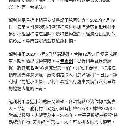
案，別有一番風味。
龍利村平易近小組黨支部書記玉兒囡先容，2020年4月19
日，云南省引導深刻打洛鎮打洛村調研時清楚到龍利村平
易近小組因打洛江阻隔、農特產物難銷、經濟成長受限的
情形后，專門設定資金扶植龍利橋。
龍利橋于2020年7月5日開端建築，昔時12月31日便建成通
車。龍利橋建成通車時，村
包養網
平易近們手舞足蹈慶
賀，將其取名為“極邊感恩第一橋”，并寫下春聯：“打洛江
積厚流光澤潤邊境，感恩橋路暢人和惠通龍利”。自此，龍
利村平易近小組停止了村平易近出行處事要繞行六公里坎
坷邊疆大道的汗青。
龍利村平易近小組的田間地頭，各類特點經濟作物長勢喜
人。今朝，龍利村平易近小組有耕地464畝、林地380畝，
財產以橡膠、火龍果為主。2022年，村平易近經由過程“特
點經濟作物+天井經濟”形式，人均可安排支出增加顯明。