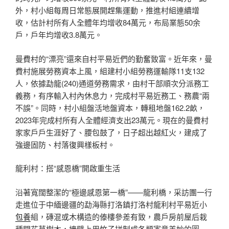
外，村小組每周日常態展開趕集運動，推進村組連續增
收，估計村所有人全體年均增收84萬元，布局業態50余
戶，戶年均增收3.8萬元。
曼費村的“漂亮”還來自村平易近們的勤奮致富。近年來，曼
費村施展勞務資本上風，組建村小組勞務運輸隊11支132
人，依據勐龍(240)通道勞務需求，由村干部順次分派務工
義務，有序輸入村內休息力，完成村平易近務工、務農“兩
不誤”。同時，村小組盤活地盤資本，轉租地盤162.2畝，
2023年完成村所有人全體經濟支出23萬元。現在的曼費村
家家戶戶生涯好了、腰包鼓了，日子超出越紅火，建成了
強邊固防、村落復興樣板村。
龍利村：搭“感恩橋”開啟重生活
沿著寬闊整潔的“極邊感恩第一橋”——龍利橋，采訪團一行
走進位于中緬邊疆的勐海縣打洛鎮打洛村龍利村平易近小
包養
組，磚混或木構造的傣樓參差有致，農戶房前屋后栽
種開花草樹木，墻壁上用竹子拼制成各類寄意美妙的圖