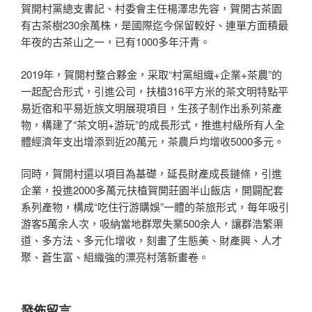
賀開村黨總支書記、村委會主任楊澤忠先容，賀開古茶園
有古茶樹230余萬株，是國際迄今保留較好、連單方面積最
年夜的古茶山之一，已有1000多年汗青。
2019年，賀開村整合夥金，采取“村黨組織+企業+茶農”的
一起配合形式，引進公司，扶植316平方米的茶文明特點平
易近宿和平易近族文明展現項目，生孩子制作出系列茶產
物，構建了“茶文明+游玩”的成長形式，推進村級所有人全
體經濟年支出增添到近20萬元，茶農戶均增收5000多元。
同時，賀開村還以項目為基礎，延長財產成長鏈條，引進
企業，投進2000多萬元扶植賀開莊園半山飯店，開闢配套
系列產物，構成“吃住行游購娛”一體的茶旅形式，每年吸引
游客5萬余人次，吸納當地群眾失業500余人，讓群浩繁渠
道、多方法、多元化增收，刻畫了生態美、財產興、人才
聚、蒼生富、組織強的漂亮村落新畫卷。
發佈留言