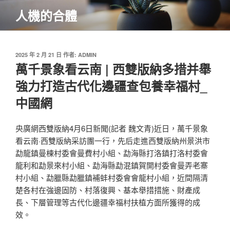
跳
人機的合體
至
主
要
內
發
2025 年 2 月 21 日
作者:
ADMIN
佈
萬千景象看云南 | 西雙版納多措并舉
容
於
強力打造古代化邊疆查包養幸福村_
中國網
央廣網西雙版納4月6日新聞(記者 魏文青)近日，萬千景象
看云南·西雙版納采訪團一行，先后走進西雙版納州景洪市
勐龍鎮曼棟村委會曼費村小組、勐海縣打洛鎮打洛村委會
龍利和勐景來村小組、勐海縣勐混鎮賀開村委會曼弄老寨
村小組、勐臘縣勐臘鎮補蚌村委會會龍村小組，近間隔清
楚各村在強邊固防、村落復興、基本舉措措施、財產成
長、下層管理等古代化邊疆幸福村扶植方面所獲得的成
效。