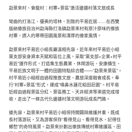
勐景來村、會龍村：村寨+景區”激活邊疆村落文旅成長
彎曲的打洛江、優美的塔林、別致的平易近居……在西雙
版納傣族自治州勐海縣打洛鎮勐景來村有原汁原味的傣族
村寨，誘人的寒帶田園風景和渾厚的傣家風情。
勐景來村平易近小組長巖溫相先容，近年來村平易近小組
黨支部安身資本天賦和區位上風，采取“黨支部+企業+村平
易近”運作形式，打造集生態農業、休閑游玩、安康攝生、
平易近族文明于一體的田園特點綜合體——“勐景來景區”。
村平易近小組經由過程推進文旅、農旅深度融會成長，奉
行“村寨+景區”形式，建成“噴鼻水蓮花稻田莊園”。村平易
近經由過程景區分紅、景區務工、天井經濟等渠道完成增
收，走出了一條古代化邊疆村落文明游玩成長門路。
據先容，勐景來村平易近小組保持開闢與維護并重，既成
長村落游玩，又為游客保存“看得見山、看得見水、記得住
鄉愁”的奇特風景。勐景來計劃出傣族傳統村寨維護區、田