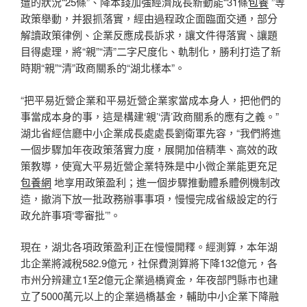
遭的狀況“25條”、降本錢加強經濟成長新動能“31條
包養
”等
政策舉動，并狠抓落實，經由過程政企面臨面交通，部分
解讀政策律例、企業反應成長訴求，讓文件得落實、讓題
目得處理，將“親”“清”二字尺度化、軌制化，勝利打造了新
時期“親”“清”政商關系的“湖北樣本”。
“把平易近營企業和平易近營企業家當成本身人，把他們的
事當成本身的事，這是構建‘親’‘清’政商關系的應有之義。”
湖北省經信廳中小企業成長處處長劉衛軍先容，“我們將進
一個步驟加年夜政策落實力度，展開加倍精準、高效的政
策教導，使寬大平易近營企業特殊是中小微企業能更充足
包養網
地享用政策盈利；進一個步驟推動體系體例機制改
造，撤消下放一批政務辦事事項，慢慢完成省級設定的行
政允許事項‘零審批’”。
現在，湖北各項政策盈利正在慢慢開釋。經測算，本年湖
北企業將減稅582.9億元，社保費測算將下降132億元，各
市州分辨建立1至2億元企業過橋資金，年夜部門縣市也建
立了5000萬元以上的企業過橋基金，輔助中小企業下降融