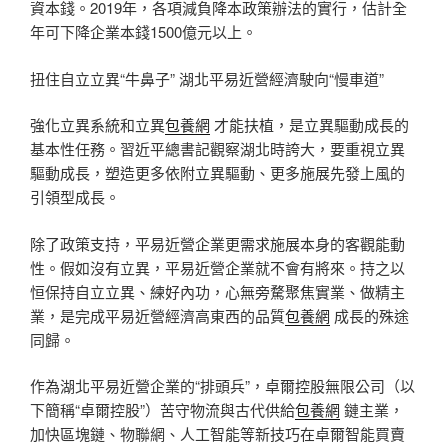
資本錢。2019年，各項減負降本政策辦法的實行，估計全
年可下降企業本錢1500億元以上。
扭住自立立異“牛鼻子” 湖北平易近營經濟駛向“慢車道”
強化立異系統和立異
包養網
才能扶植，是立異驅動成長的
基本性任務。習近平總書記觀察湖北時誇大，要重視立異
驅動成長，塑造更多依附立異驅動、更多施展先發上風的
引領型成長。
除了政策支持，平易近營企業更需求施展本身的客觀能動
性。假如沒有立異，平易近營企業就不會有將來。持之以
恒保持自立立異、練好內功，心無旁騖聚焦實業、做精主
業，是完成平易近營經濟高東西的品質
包養網
成長的殊途
同歸。
作為湖北平易近營企業的“排頭兵”，卓爾控股無限公司（以
下簡稱“卓爾控股”）苦守物流與古代供給
包養網
鏈主業，
加快區塊鏈、物聯網、人工智能等新技巧在卓爾智能買賣