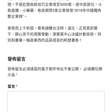
現。平易近營高新技巧企業增至5000家，居中部首位，斗
魚直播、小藥藥、卷皮網等5家企業榮登“2018年中國獨角
獸企業榜”。
乘勢而上千帆競，策馬揚鞭合法時。湖北，正用真抓實
干、靜心苦干的現實舉動，落實黨中心決議計劃安排，特
別刻畫著一幅高東西的品質成長的荊楚畫卷！
發佈留言
發佈留言必須填寫的電子郵件地址不會公開。
必填欄位標
示為
*
留言
*