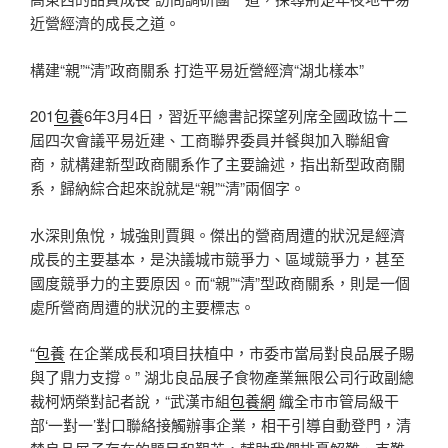
近營經濟的成長之道。
構建“親”“清”政商關系 打造平易近營經濟“湖北樣本”
201
包養
6年3月4日，習近平總書記探望列席全國政協十二
屆四次會議平易近建、工商聯界委員并餐與加入聯組會
商，就構建新型政商關系作了主要論述，指出新型政商關
系，歸納綜合起來說就是“親”“清”兩個字。
水深則魚悅，城強則賈興。傑出的營商周遭的狀況是經濟
成長的主要基本，是決議城市競爭力、區域競爭力，甚至
國度競爭力的主要原因。而“親”“清”型政商關系，則是一個
處所營商周遭的狀況的主要標志。
“
包養
在企業成長和項目扶植中，市委市當局對良品展子賜
與了鼎力支撐。” 湖北良品展子食物產業無限公司行政副總
裁柯炳榮對記者說，“武漢市組
包養網
織全市市管局級干
部‘一對一’對口聯絡接觸辦事企業，相干引導自動登門，清