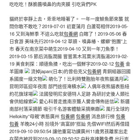
吃吃吃！酥脆醬噴鼻的肉夾饃 引吃貨們PK
貓終於寧靜上去，乖乖地睡著了。 一年一度鯡魚節來襲 就
問你敢不敢吃？2019-07-01 初夏蒲月 白蘆筍相伴2019-05-
16 又到海鮮季 不這么吃就
包養網
白瞎了！2019-05-06 春
日食游 美味先行2019-04-12 草頭、噴鼻椿、螺螄“抱團”上
市 春天在南京菜中萌生2019-04-10 又到一年刀魚季！
2019-03-15 節后消脂潤腸 嘗嘗黑木耳粟米清脂湯2019-02-
19 美食刺探：順德魚揸，吃出一個鮮字2019-02-12
包養
金
羊圖庫
流掉japan(日本)的曾伯克父
包養網
青銅組器回國
系國度一級文物
萌化了！比利時雙胞胎年夜熊貓滿月
昆明郊區迎年夜雨 部門途徑淹積水
人偶年夜熊貓表態紐
約花旗球場
法國發明尼安德特人足跡 為研討史後人類社
會供給線索
愛心科普走進南京聾人黌舍傳佈迷信
新疆
南部村落采摘節 吸引千名游客體驗采摘樂趣
風行全球的
Hellokitty“母親”表態廣州
包養網
包養網
消息排行榜
包養
包養
羊晚24小時 扮境外“高富帥”搭訕 先借WIFI然后再借錢
2019-09-10 09:50:54 讓他重寫功課廣州11歲男孩離家出走
在鬧市被找到2019-09-10 09:50:52 中秋高速難免費 出行岑