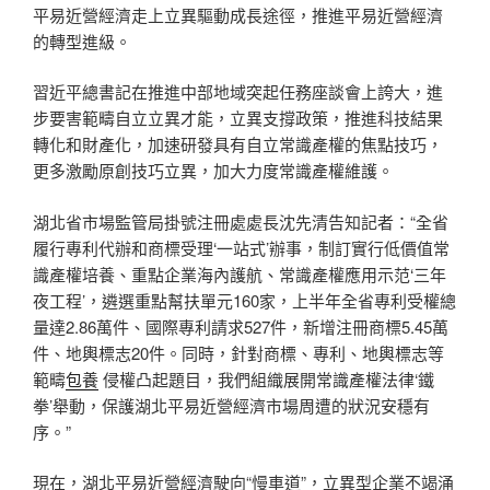
平易近營經濟走上立異驅動成長途徑，推進平易近營經濟
的轉型進級。
習近平總書記在推進中部地域突起任務座談會上誇大，進
步要害範疇自立立異才能，立異支撐政策，推進科技結果
轉化和財產化，加速研發具有自立常識產權的焦點技巧，
更多激勵原創技巧立異，加大力度常識產權維護。
湖北省市場監管局掛號注冊處處長沈先清告知記者：“全省
履行專利代辦和商標受理‘一站式’辦事，制訂實行低價值常
識產權培養、重點企業海內護航、常識產權應用示范‘三年
夜工程’，遴選重點幫扶單元160家，上半年全省專利受權總
量達2.86萬件、國際專利請求527件，新增注冊商標5.45萬
件、地輿標志20件。同時，針對商標、專利、地輿標志等
範疇
包養
侵權凸起題目，我們組織展開常識產權法律‘鐵
拳’舉動，保護湖北平易近營經濟市場周遭的狀況安穩有
序。”
現在，湖北平易近營經濟駛向“慢車道”，立異型企業不竭涌