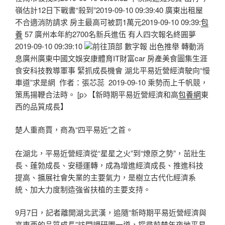
嶺估計12日下戰書“殺到”2019-09-10 09:39:40 廣東出租屋
不合適消防請求 房主最高可被罰1萬元2019-09-10 09:39:
包
養
57 廣州本年約2700名新兵進伍 有人四次報名終圓夢
2019-09-10 09:39:10
前往頂部 數字報 出色推舉 轉動消
息廣州廣東中國文娛安康體育IT財富car 房產美食圖集生涯
食安科技教導軍事 緊抓成長機會 湖北平易近營經濟駛向“慢
車道”求是網 作者：張芯蕊 2019-09-10 乘勢而上千帆競，
策馬揚鞭合法時。 [p>【新時期平易近營經濟和高
包養網
東
西的品質成長】
楚人重商賈，商為“四平易近”之首。
在湖北，平易近營經濟從“星星之火”到“燎原之勢”，茁壯生
長、蓬勃成長、安穩運轉，成為增進經濟成長、推進科技
提高、擴展社會失業的主要氣力，是樹立古代化經濟系
統、加大力度制造強省扶植的主要支持。
9月7日，記者離開湖北武漢，追隨“新時期平易近營經濟與
高東西的品質成長”訪問調研團一道，探尋荊楚年夜地平易