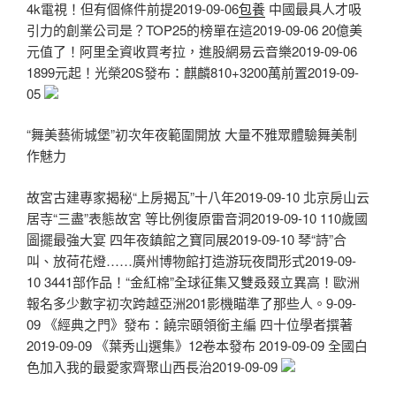
4k電視！但有個條件前提2019-09-06
包養
中國最具人才吸
引力的創業公司是？TOP25的榜單在這2019-09-06 20億美
元值了！阿里全資收買考拉，進股網易云音樂2019-09-06
1899元起！光榮20S發布：麒麟810+3200萬前置2019-09-
05
“舞美藝術城堡”初次年夜範圍開放 大量不雅眾體驗舞美制
作魅力
故宮古建專家揭秘“上房揭瓦”十八年2019-09-10 北京房山云
居寺“三盡”表態故宮 等比例復原雷音洞2019-09-10 110歲國
圖擺最強大宴 四年夜鎮館之寶同展2019-09-10 琴“詩”合
叫、放荷花燈……廣州博物館打造游玩夜間形式2019-09-
10 3441部作品！“金紅棉”全球征集又雙叒叕立異高！歐洲
報名多少數字初次跨越亞洲201影機瞄準了那些人。9-09-
09 《經典之門》發布：饒宗頤領銜主編 四十位學者撰著
2019-09-09 《葉秀山選集》12卷本發布 2019-09-09 全國白
色加入我的最愛家齊聚山西長治2019-09-09