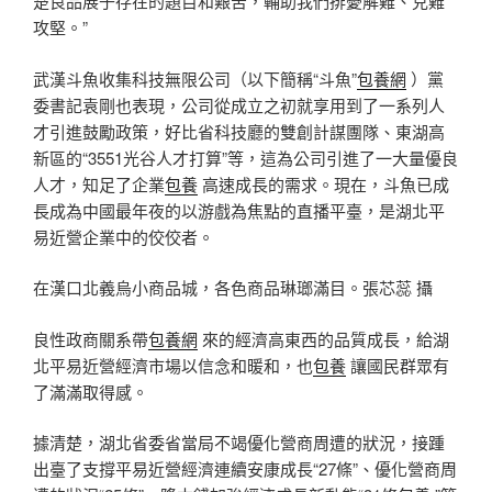
楚良品展子存在的題目和艱苦，輔助我們排憂解難、克難
攻堅。”
武漢斗魚收集科技無限公司（以下簡稱“斗魚”
包養網
）黨
委書記袁剛也表現，公司從成立之初就享用到了一系列人
才引進鼓勵政策，好比省科技廳的雙創計謀團隊、東湖高
新區的“3551光谷人才打算”等，這為公司引進了一大量優良
人才，知足了企業
包養
高速成長的需求。現在，斗魚已成
長成為中國最年夜的以游戲為焦點的直播平臺，是湖北平
易近營企業中的佼佼者。
在漢口北義烏小商品城，各色商品琳瑯滿目。張芯蕊 攝
良性政商關系帶
包養網
來的經濟高東西的品質成長，給湖
北平易近營經濟市場以信念和暖和，也
包養
讓國民群眾有
了滿滿取得感。
據清楚，湖北省委省當局不竭優化營商周遭的狀況，接踵
出臺了支撐平易近營經濟連續安康成長“27條”、優化營商周