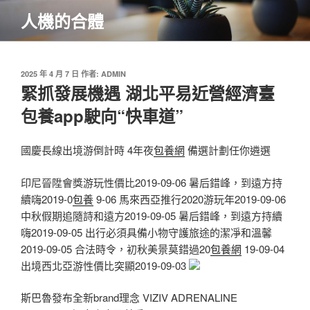
跳
人機的合體
至
主
要
內
發
2025 年 4 月 7 日
作者:
ADMIN
佈
緊抓發展機遇 湖北平易近營經濟臺
容
於
包養app駛向“快車道”
國慶長線出境游倒計時 4年夜
包養網
備選計劃任你遴選
印尼晉陞會獎游玩性價比2019-09-06 暑后錯峰，到遠方持
續嗨2019-0
包養
9-06 馬來西亞推行2020游玩年2019-09-06
中秋假期追隨詩和遠方2019-09-05 暑后錯峰，到遠方持續
嗨2019-09-05 出行必須具備小物守護旅途的潔凈和溫馨
2019-09-05 合法時令，初秋美景莫錯過20
包養網
19-09-04
出境西北亞游性價比突顯2019-09-03
斯巴魯發布全新brand理念 VIZIV ADRENALINE