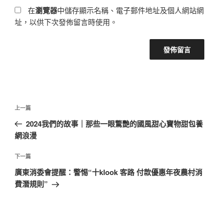
在
瀏覽器
中儲存顯示名稱、電子郵件地址及個人網站網
址，以供下次發佈留言時使用。
文
上
上一篇
章
一
2024我們的故事｜那些一眼驚艷的國風甜心寶物甜包養
導
篇
網浪漫
覽
文
章
下
下一篇
一
廣東消委會提醒：警惕“十klook 客路 付款優惠年夜農村消
篇
費潛規則”
文
章