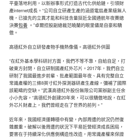
平臺落地利用，以新辦事形式打造古代化供給鏈，引領財
產internet成長。“公司自立研產生產的涵道電扇產業級無人
機，已搶先的立異才能和科技含量挺近全國通航年夜賽總
決賽
包養
。”卓爾控股副總裁范曉蘭的眼里儘是自豪和驕
傲。
高德紅外自立研發產物手機熱像儀。高德紅外供圖
“在紅外基本學科研討方面，我們不等不靠，自給自足，打
破東方封閉，自立研制國產紅外芯片。2017年，我們自立
研制了我國最進步前輩、批產範圍最年夜、具有完整自立
常識產權的三條8英寸紅外探測器研產生產線，彌補了國際
該範疇的空缺。”武漢高德紅外股份無限公司黨辦副主任余
小小先容，“高德紅外創建20年來，可以很驕傲地說，在紅
外芯片財產上，我們曾經走在了世界的前列。”
近年來，我國經濟運轉穩中有變，內部周遭的狀況仍然復
雜嚴重。破解以後周遭的狀況下平易近營經濟成長困局，
要害在于持續深化供應側構造性改造，用常識產權來保證