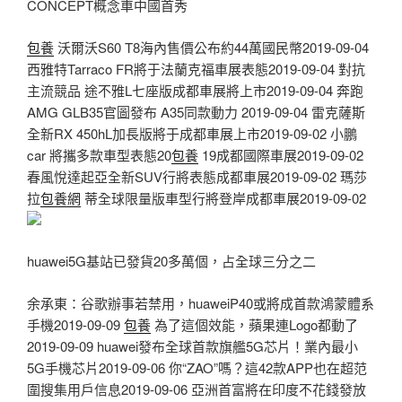
CONCEPT概念車中國首秀
包養
沃爾沃S60 T8海內售價公布約44萬國民幣2019-09-04
西雅特Tarraco FR將于法蘭克福車展表態2019-09-04 對抗
主流競品 途不雅L七座版成都車展將上市2019-09-04 奔跑
AMG GLB35官圖發布 A35同款動力 2019-09-04 ​雷克薩斯
全新RX 450hL加長版將于成都車展上市2019-09-02 小鵬
car 將攜多款車型表態20
包養
19成都國際車展2019-09-02
春風悅達起亞全新SUV行將表態成都車展2019-09-02 瑪莎
拉
包養網
蒂全球限量版車型行將登岸成都車展2019-09-02
huawei5G基站已發貨20多萬個，占全球三分之二
余承東：谷歌辦事若禁用，huaweiP40或將成首款鴻蒙體系
手機2019-09-09
包養
為了這個效能，蘋果連Logo都動了
2019-09-09 huawei發布全球首款旗艦5G芯片！業內最小
5G手機芯片2019-09-06 你“ZAO”嗎？這42款APP也在超范
圍搜集用戶信息2019-09-06 亞洲首富將在印度不花錢發放