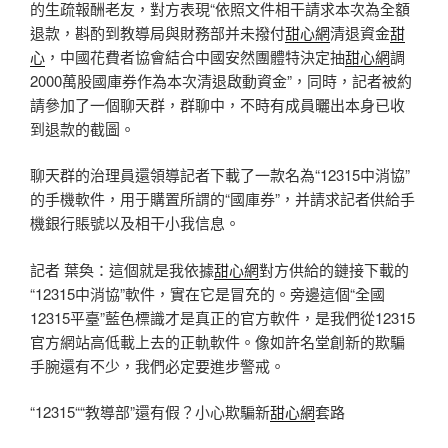
的生疏報酬老友，對方表現“依照文件相干請求本次為全額
退款，斟酌到教導局與財務部并未撥付
甜心網
清退資金
甜
心
，中國花費者協會結合中國安然團體特決定抽
甜心網
調
2000萬股國庫券作為本次清退啟動資金”，同時，記者被約
請參加了一個聊天群，群聊中，不時有成員曬出本身已收
到退款的截圖。
聊天群的治理員還領導記者下載了一款名為“12315中消協”
的手機軟件，用于購置所謂的“國庫券”，并請求記者供給手
機銀行賬號以及相干小我信息。
記者 葉奐：這個就是我依據
甜心網
對方供給的鏈接下載的
“12315中消協”軟件，實在它是冒充的。旁邊這個“全國
12315平臺”藍色標識才是真正的官方軟件，是我們從12315
官方網站高低載上去的正軌軟件。像如許名堂創新的欺騙
手腕還有不少，我們必定要進步警戒。
“12315““教導部”還有假？小心欺騙新
甜心網
套路