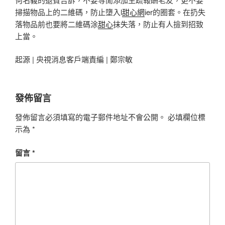
掃描物品上的二維碼，防止墮入l
甜心網
ier的圈套。在扔失
落物品前也要將二維碼涂
甜心
抹失落，防止有人撿到招致
上當。
起源 | 央視消息客戶端責編 | 鄭宗敏
發佈留言
發佈留言必須填寫的電子郵件地址不會公開。
必填欄位標
示為
*
留言
*