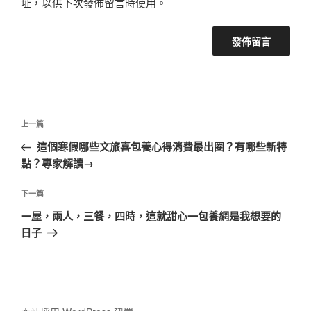
址，以供下次發佈留言時使用。
文
上
上一篇
章
一
這個寒假哪些文旅喜包養心得消費最出圈？有哪些新特
導
篇
點？專家解讀→
覽
文
章
下
下一篇
一
一屋，兩人，三餐，四時，這就甜心一包養網是我想要的
篇
日子
文
章