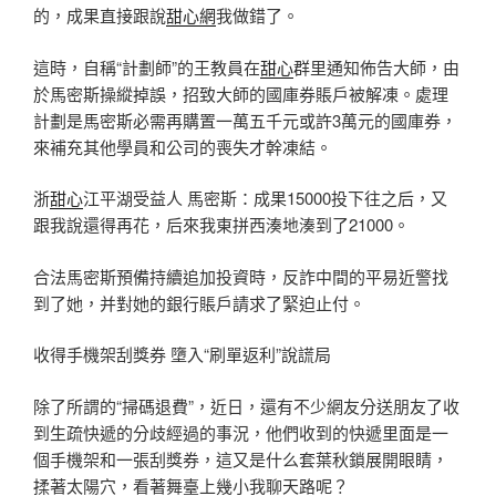
的，成果直接跟說
甜心網
我做錯了。
這時，自稱“計劃師”的王教員在
甜心
群里通知佈告大師，由
於馬密斯操縱掉誤，招致大師的國庫券賬戶被解凍。處理
計劃是馬密斯必需再購置一萬五千元或許3萬元的國庫券，
來補充其他學員和公司的喪失才幹凍結。
浙
甜心
江平湖受益人 馬密斯：成果15000投下往之后，又
跟我說還得再花，后來我東拼西湊地湊到了21000。
合法馬密斯預備持續追加投資時，反詐中間的平易近警找
到了她，并對她的銀行賬戶請求了緊迫止付。
收得手機架刮獎券 墮入“刷單返利”說謊局
除了所謂的“掃碼退費”，近日，還有不少網友分送朋友了收
到生疏快遞的分歧經過的事況，他們收到的快遞里面是一
個手機架和一張刮獎券，這又是什么套葉秋鎖展開眼睛，
揉著太陽穴，看著舞臺上幾小我聊天路呢？