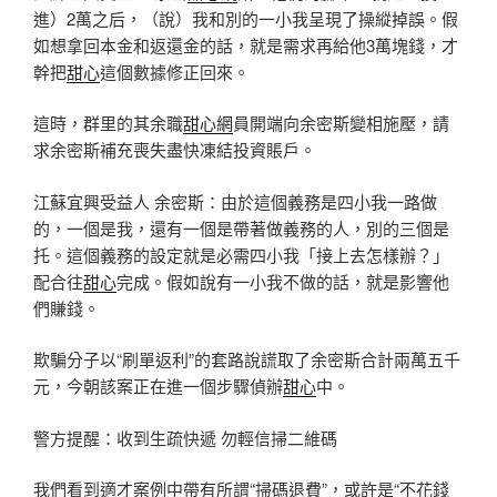
進）2萬之后，（說）我和別的一小我呈現了操縱掉誤。假
如想拿回本金和返還金的話，就是需求再給他3萬塊錢，才
幹把
甜心
這個數據修正回來。
這時，群里的其余職
甜心網
員開端向余密斯變相施壓，請
求余密斯補充喪失盡快凍結投資賬戶。
江蘇宜興受益人 余密斯：由於這個義務是四小我一路做
的，一個是我，還有一個是帶著做義務的人，別的三個是
托。這個義務的設定就是必需四小我「接上去怎樣辦？」
配合往
甜心
完成。假如說有一小我不做的話，就是影響他
們賺錢。
欺騙分子以“刷單返利”的套路說謊取了余密斯合計兩萬五千
元，今朝該案正在進一個步驟偵辦
甜心
中。
警方提醒：收到生疏快遞 勿輕信掃二維碼
我們看到適才案例中帶有所謂“掃碼退費”，或許是“不花錢