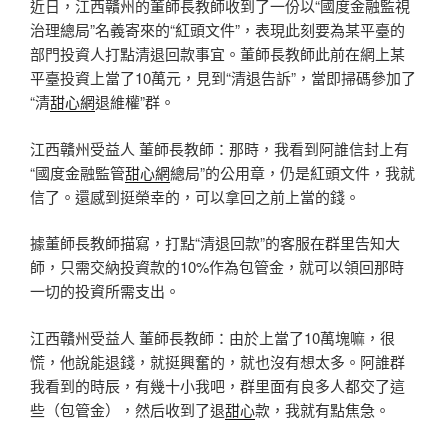
近日，江西贛州的董師長教師收到了一份以“國度金融監視
治理總局”名義寄來的“紅頭文件”，表現此刻要為某平臺的
部門投資人打點清退回款事宜。董師長教師此前在網上某
平臺投資上當了10萬元，見到“清退告訴”，當即掃碼參加了
“清
甜心網
退維權”群。
江西贛州受益人 董師長教師：那時，我看到阿誰信封上有
“國度金融監管
甜心網
總局”的公用章，仍是紅頭文件，我就
信了。還感到挺榮幸的，可以拿回之前上當的錢。
據董師長教師描寫，打點“清退回款”的客服在群里告知大
師，只需交納投資款的10%作為包管金，就可以領回那時
一切的投資所需支出。
江西贛州受益人 董師長教師：由於上當了10萬塊嘛，很
慌，他說能退錢，就挺興奮的，就也沒有想太多。阿誰群
我看到的時辰，有幾十小我吧，群里面有良多人都交了這
些（包管金），然后收到了退
甜心
款，我就有點焦急。