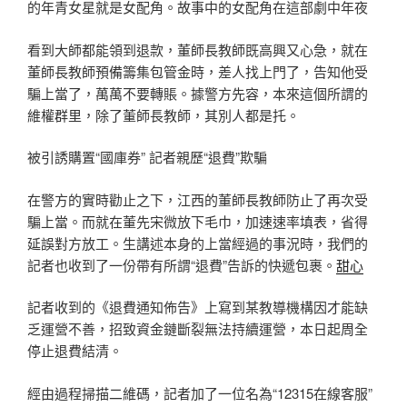
的年青女星就是女配角。故事中的女配角在這部劇中年夜
看到大師都能領到退款，董師長教師既高興又心急，就在
董師長教師預備籌集包管金時，差人找上門了，告知他受
騙上當了，萬萬不要轉賬。據警方先容，本來這個所謂的
維權群里，除了董師長教師，其別人都是托。
被引誘購置“國庫券” 記者親歷“退費”欺騙
在警方的實時勸止之下，江西的董師長教師防止了再次受
騙上當。而就在董先宋微放下毛巾，加速速率填表，省得
延誤對方放工。生講述本身的上當經過的事況時，我們的
記者也收到了一份帶有所謂“退費”告訴的快遞包裹。
甜心
記者收到的《退費通知佈告》上寫到某教導機構因才能缺
乏運營不善，招致資金鏈斷裂無法持續運營，本日起周全
停止退費結清。
經由過程掃描二維碼，記者加了一位名為“12315在線客服”