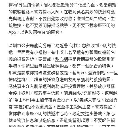
禮物”等生疏快遞，實在都是欺騙分子化盡心血、名堂創新
的欺騙套路。警方提示大師，在收到莫名其妙的快遞時應
先與親朋查對，不要自覺簽收付款；碰到生疏二維碼、生
疏鏈接，也不要等閒掃描或點擊，更不要下載來歷不明的
App，以免失落進lier的圈套。
深圳市公安局龍崗分局平易近警 何柱：忽然收到不明的快
遞，里面竟有小禮物、有中獎卡甚至還有打著國度機關名
義的退費告訴，要警戒，
甜心網
這是近期高發的欺騙引流
手腕。快遞里面無論是哪種物品，都有一個配合的特色，
那就是請求你掃碼進進群聊或是下載App、登錄網站，一旦
掃碼進群后，群里的托會分送朋友刷單獲利的義務截圖，
誘使事主介入刷單返利義務或是投資理財，并發放小額傭
金停止返利，獲取事主信賴。隨后lier以“充值越多、返利越
多”為由勾引事主加年夜資金投進，以“義務未完成、操縱異
常”等捏詞拒不返還資金，直至事主覺察上當。警方提醒，
當你收到來歷不明的快遞
甜心
時，必定要進步警戒，細心
檢查物流信息和派送信息，盡能夠鑒別起源。不要輕信賴
何名義的退費告訴，不要等閒添加生疏報酬老友，更不要