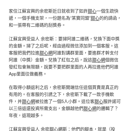
家住江蘇宜興的余密斯近日就收到了如許
甜心
一個生疏快
遞，一個手機支架，一份題名為“某寶同盟”
甜心
的約請函，
和一張帶有二維碼的刮獎券。
江蘇宜興受益人 余密斯：要掃阿誰二維碼，兌換下面中獎
的金額。掃了之后呢，經由過程微信添加到一個客服。這
客服把我們拉進
甜心網
阿誰對講群里面，要進群才幹支付
阿誰（中獎）金額。兌換了紅包之后，說這
甜心網
個微信
發紅包會無限額，說要不要把群里面的人再拉進他們阿誰
App里面往做義務。
在取得小額返利之后，余密斯開端信任這個買賣是真正的
有用的。在客服的引誘之下，余密斯下載了一款手機軟
件，并
甜心網
被拉進了一個5人小群。這位客
甜心
服許諾可
以三倍返還投資所需支出，金額越他們
甜心網
的邏輯了？
年夜，返現越多。
江蘇宜興受益人 余密
甜心網
斯：他們的腳本，就是（投