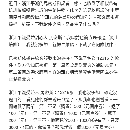
近日，浙江平湖的馬密斯和記者一樣，也收到了相似帶有
培訓機構退費告訴的生疏快遞，此次告訴是以所謂的“中華
國民共和國教導部”
甜心
的名義發來通知佈告。那么馬密斯
掃描二維碼，下載軟件之后，又產生了什么呢？
浙江平湖受益
甜心
人 馬密斯：我以前也簡直是報過（網上
培訓），我就沒多想，就掃二維碼，下載了它阿誰軟件。
馬密斯依據在線客服發來的鏈接，下載了名為“12315”的軟
件。對方告知馬密斯，第一筆回款是對膏火的補助80元，
第二筆回款需求應用本身的
甜心網
活動資金購置國庫券停
止兌換膏火。
浙江平湖受益人 馬密斯：12315嘛，我也沒多想，確定沒
題目的，看見他們群里說是都退了，那我想也嘗嘗看。一
開端做了兩單，第一單是（購置）500（元國庫券），返了
100（元），第二單是（購置）1000（元國庫券），返了
200（元），第三單，他跟我說500、1000的沒有了，只要
3000、1萬的，你做嗎？那我就做一個3000（元國庫券）