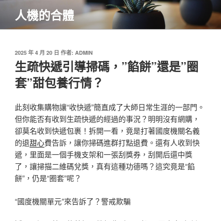
跳
人機的合體
至
主
要
內
發
2025 年 4 月 20 日
作者:
ADMIN
佈
生疏快遞引導掃碼，”餡餅”還是”圈
容
於
套”甜包養行情？
此刻收集購物讓“收快遞”簡直成了大師日常生涯的一部門。
但你能否有收到生疏快遞的經過的事況？明明沒有網購，
卻莫名收到快遞包裹！拆開一看，竟是打著國度機關名義
的退
甜心
費告訴，讓你掃碼進群打點退費。還有人收到快
遞，里面是一個手機支架和一張刮獎券，刮開后還中獎
了，讓掃描二維碼兌獎，真有這種功德嗎？這究竟是“餡
餅”，仍是“圈套”呢？
“國度機關單元”來告訴了？警戒欺騙