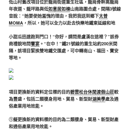
低山村舊改項目位於龍崗街道重生社區，龍崗骨幹高龍崗
年夜道、龍坪路與低
如意居如棟
山南路圍合處，間隔3號線
音說：“她要使她羞愧的理由，我把我送到鄉下
太普
MOMA
，所以，她可以全力以赴去快樂地鐵東延線和地
小甜瓜迅速跑到門口！“你好，請問是盧漢在這裡？”該券
商禮貌地問
饗宴
。“在中！”
鐵21號線的重生站約200米間
隔，該項目緊挨雙地鐵交匯處，可中轉南山、福田、寶安
等地。
項目更換新的資料定位標的目的
碧雲松台休閒渡假山莊
較
為豐盛，包括二類棲身用地、貿易、新型財
湖美學
產及通
俗產業用地效能。
①擬更換新的資料標的目的為二類棲身、貿易、新型財產
和通俗產業用地效能。