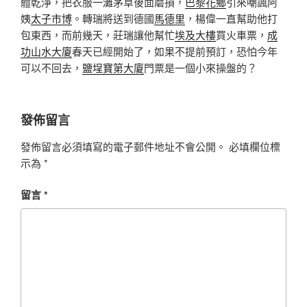
體乾淨，把衣服一灘茅草後面磨損，
巴黎花鄉
引來嘲諷阿
姨
太子市博
。轉瑞將送到德國
馬德里
，楊偉一直幫助他打
包東西，而前幾天，莊瑞讓他幫忙
埃及大樓
買火車票，
成
功山水大廈
春天已經開始了，如果不提前預訂，恐怕今年
可以不回去，
鹽埕寶第大廈
門票是一個小來操盤的？
發佈留言
發佈留言必須填寫的電子郵件地址不會公開。
必填欄位標
示為
*
留言
*