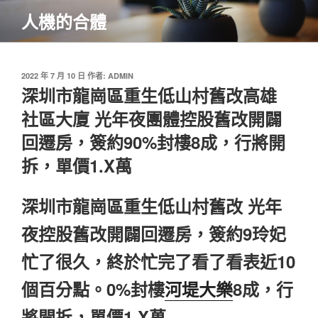
跳
人機的合體
至
主
要
內
發
2022 年 7 月 10 日
作者:
ADMIN
佈
深圳市龍崗區重生低山村舊改高雄
容
於
社區大廈 光年夜團體控股舊改開闢
回遷房，簽約90%封樓8成，行將開
拆，單價1.X萬
深圳市龍崗區重生低山村舊改 光年
夜控股舊改開闢回遷房，簽約9玲妃
忙了很久，終於忙完了看了看表近10
個百分點。0%封樓
河堤大樂
8成，行
將開拆，單價1.X萬