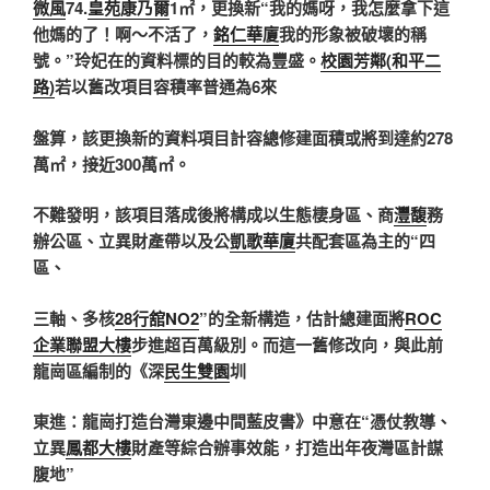
微風
74.
皇苑康乃爾
1㎡，更換新“我的媽呀，我怎麼拿下這
他媽的了！啊〜不活了，
銘仁華廈
我的形象被破壞的稱
號。”玲妃在的資料標的目的較為豐盛。
校園芳鄰(和平二
路)
若以舊改項目容積率普通為6來
盤算，該更換新的資料項目計容總修建面積或將到達約278
萬㎡，接近300萬㎡。
不難發明，該項目落成後將構成以生態棲身區、商
灃馥
務
辦公區、立異財產帶以及公
凱歌華廈
共配套區為主的“四
區、
三軸、多核
28行舘NO2
”的全新構造，估計總建面將
ROC
企業聯盟大樓
步進超百萬級別。而這一舊修改向，與此前
龍崗區編制的《深
民生雙園
圳
東進：龍崗打造台灣東邊中間藍皮書》中意在“憑仗教導、
立異
鳳都大樓
財產等綜合辦事效能，打造出年夜灣區計謀
腹地”