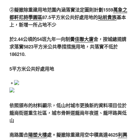
②擬撤除重建用地范圍內涵落實法定圖則計劃1559
萬象之
都軒尼詩學園區
87.5平方米公共好處用地的
站前貴族
基本
上，新增一所占地不少
於2.44公頃的54班九年一向制黌
佳聯大廈
舍，按城總規請
求落實5823平方米公共舉措措施用地，共落實不低於
186210.
5平方米公共好處用地
。
依照頒布的材料顯示，低山村城市更換新的資料項目位於
龍崗街道重生社區，城市骨幹道龍崗年夜道、龍坪路與低
山
南路圍合
陽塑大樓
處。擬撤除重建用空中積高達4625
利興