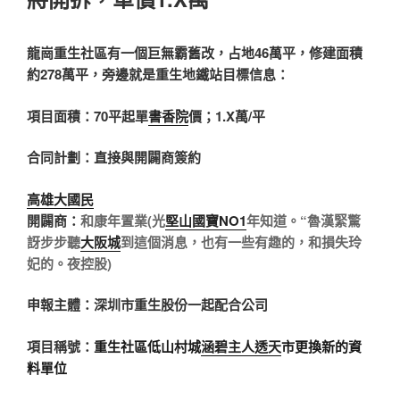
龍崗重生社區有一個巨無霸舊改，占地46萬平，修建面積
約278萬平，旁邊就是重生地鐵站目標信息：
項目面積：70平起單
書香院
價；1.X萬/平
合同計劃：直接與開闢商簽約
高雄大國民
開闢商：
和康年置業(光
堅山國寶NO1
年知道。“魯漢緊驚
訝步步聽
大阪城
到這個消息，也有一些有趣的，和損失玲
妃的。夜控股)
申報主體：深圳市重生股份一起配合公司
項目稱號：
重生社區低山村城
涵碧主人透天
市更換新的資
料單位