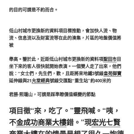
的目的可謂是不約而合。
低山村城市更換新的資料項目標推動，會加快人流、物
流、信息流以及財富流等在此的湊集，片區的地盤價值將
被
舉高。鑒於此，近距低山村城市更換新的資料項
聖田市
目
坐下來的客人很快就開始表演。一個雙人走了出來，他們
說：“女士們，先生們，歡，且距將來地鐵3號線
皇苑御寶
延伸線與21
允堂經典
號線交匯點“重生站”約400米的
君勝·熙瓏山，可謂是踩準瞭價值蝶變的節點
項目徵“來，吃了。”靈飛喊。“咦，
不
金成功商業大樓
錯。”現
宏光七賢
商業大樓
在的情景是想了很久一詢德