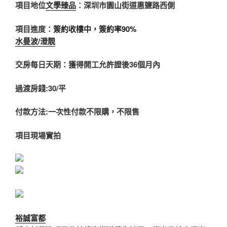
項目地位
文學臻品
：深圳市園山街道惠鹽路西側
項目進度：
簽約收樓中，簽約率90%
水曼波/澄靚
交房每日天期：獲得開工允許證後36個月內
過渡房錢:30/平
付款方法:一次性付款不限購，不限售
項目現場實拍
裕誠富都