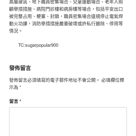
高層建筑、地下職員密集場合、兒童運動場合、老年人照
顧舉措措施、病院門診樓和病房樓等場合，包括平安出口
被完整占用、梗塞、封鎖，職員密集場合違規停止電氣焊
動火功課，消防舉措措施嚴重破壞或許私行撤除、停用等
情況。
TC:sugarpopular900
發佈留言
發佈留言必須填寫的電子郵件地址不會公開。
必填欄位標
示為
*
留言
*