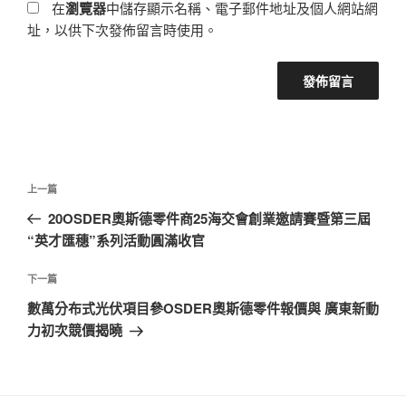
在
瀏覽器
中儲存顯示名稱、電子郵件地址及個人網站網
址，以供下次發佈留言時使用。
文
上
上一篇
章
一
20OSDER奧斯德零件商25海交會創業邀請賽暨第三屆
導
篇
“英才匯穗”系列活動圓滿收官
覽
文
章
下
下一篇
一
數萬分布式光伏項目參OSDER奧斯德零件報價與 廣東新動
篇
力初次競價揭曉
文
章