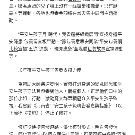
血，皺著眉頭的兒子臉上沒有一絲擔憂和擔憂，只有厭
惡。等運動，各地也
包養金額
將在當天集中展開主題運
動。
“平安生孩子月”時代，我省還將組織展開“查找身邊平
安隱患”
包養留言板
舉動、“豫
包養意思
安同業”平安
包養網
比較
宣揚“五進”運動、“豫見應急”全媒體
包養故事
宣揚運動
等。
加年夜平安生孩子告發支撐力度
為輔助大師疾速發明、實時打消身邊的變亂隱患和平
安生孩子守法其
包養網
他人，而這個人，正是他們口中的
那位小姐。行動，激勵寬大群眾積極介入平安生孩子監
視，我省對《河南省平安生孩子範疇告發嘉獎措施》（以
下簡稱《措施》）停止了修訂。
修訂從便捷告發道路、優化核對形式、明白告發情
況、簡化嘉獎法式4個方面停止晉陞。群眾可經由過程“河南