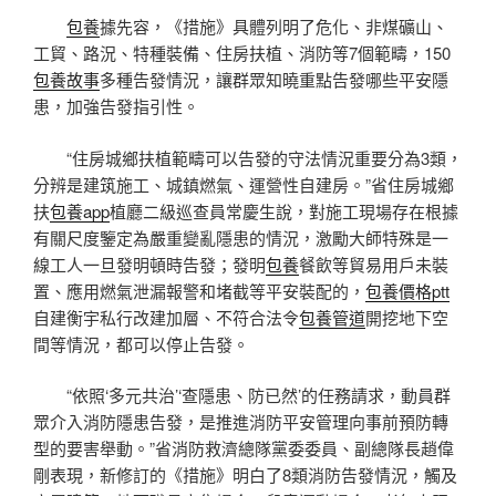
包養
據先容，《措施》具體列明了危化、非煤礦山、
工貿、路況、特種裝備、住房扶植、消防等7個範疇，150
包養故事
多種告發情況，讓群眾知曉重點告發哪些平安隱
患，加強告發指引性。
“住房城鄉扶植範疇可以告發的守法情況重要分為3類，
分辨是建筑施工、城鎮燃氣、運營性自建房。”省住房城鄉
扶
包養app
植廳二級巡查員常慶生說，對施工現場存在根據
有關尺度鑒定為嚴重變亂隱患的情況，激勵大師特殊是一
線工人一旦發明頓時告發；發明
包養
餐飲等貿易用戶未裝
置、應用燃氣泄漏報警和堵截等平安裝配的，
包養價格ptt
自建衡宇私行改建加層、不符合法令
包養管道
開挖地下空
間等情況，都可以停止告發。
“依照‘多元共治’‘查隱患、防已然’的任務請求，動員群
眾介入消防隱患告發，是推進消防平安管理向事前預防轉
型的要害舉動。”省消防救濟總隊黨委委員、副總隊長趙偉
剛表現，新修訂的《措施》明白了8類消防告發情況，觸及