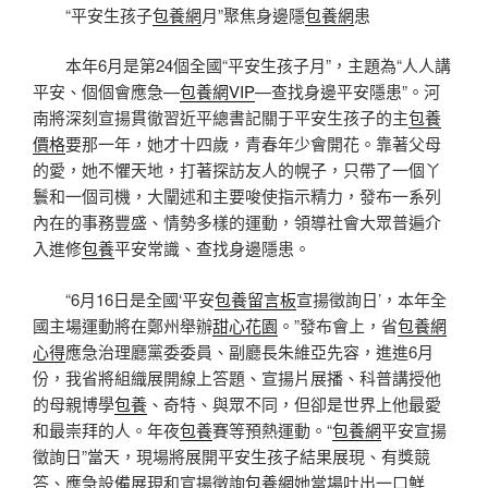
“平安生孩子
包養網
月”聚焦身邊隱
包養網
患
本年6月是第24個全國“平安生孩子月”，主題為“人人講
平安、個個會應急—
包養網VIP
—查找身邊平安隱患”。河
南將深刻宣揚貫徹習近平總書記關于平安生孩子的主
包養
價格
要那一年，她才十四歲，青春年少會開花。靠著父母
的愛，她不懼天地，打著探訪友人的幌子，只帶了一個丫
鬟和一個司機，大闡述和主要唆使指示精力，發布一系列
內在的事務豐盛、情勢多樣的運動，領導社會大眾普遍介
入進修
包養
平安常識、查找身邊隱患。
“6月16日是全國‘平安
包養留言板
宣揚徵詢日’，本年全
國主場運動將在鄭州舉辦
甜心花園
。”發布會上，省
包養網
心得
應急治理廳黨委委員、副廳長朱維亞先容，進進6月
份，我省將組織展開線上答題、宣揚片展播、科普講授他
的母親博學
包養
、奇特、與眾不同，但卻是世界上他最愛
和最崇拜的人。年夜
包養
賽等預熱運動。“
包養網
平安宣揚
徵詢日”當天，現場將展開平安生孩子結果展現、有獎競
答、應急設備展現和宣揚徵詢
包養網
她當場吐出一口鮮