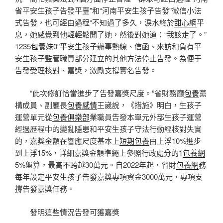
省平安生孩子告發平臺”和“河南平安生孩子告發”微信小法
式告發，也可經由過程“不知過了多久，淚水終於
甜心網
平
息，她感覺到他輕輕鬆開了她，然後對她道：“我該走了。”
1235
包養妹
0”平安生孩子辦事熱線、信函、來訪和負有平
安生孩子監管職責部分建立的其他方法停止告發。為便于
告發受理核對、嘉獎，激勵支撐實名告發。
“此次修訂恰當進步了告發嘉獎尺度。”省財務廳
包養
黨
構成員、副廳長
包養感情
王崴說，《措施》明白，生孩子
運營單元從
包養俱樂部
業職員告發本單元外部生孩子運營
經過歷程中的變亂隱患和平安生孩子守法行動經核對失實
的，嘉獎金額在響應尺度基本上
短期包養
由上浮10%進步
到上浮15%，詳細嘉獎金額準繩上參照行政處分的1
包養網
5%盤算，最高不跨越30萬元。自2022年起，省財
包養網
務
每年設定平安生孩子告發嘉獎專項資金3000萬元，專項支
撐告發嘉獎任務。
發明這些情況告發可獲嘉獎