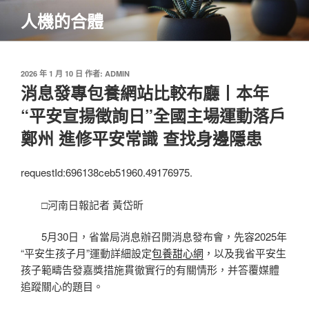
跳
人機的合體
至
主
要
內
發
2026 年 1 月 10 日
作者:
ADMIN
佈
消息發專包養網站比較布廳丨本年
容
於
“平安宣揚徵詢日”全國主場運動落戶
鄭州 進修平安常識 查找身邊隱患
requestId:696138ceb51960.49176975.
□河南日報記者 黃岱昕
5月30日，省當局消息辦召開消息發布會，先容2025年
“平安生孩子月”運動詳細設定
包養甜心網
，以及我省平安生
孩子範疇告發嘉獎措施貫徹實行的有關情形，并答覆媒體
追蹤關心的題目。