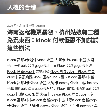
跳
人機的合體
至
主
要
內
發
2025 年 4 月 16 日
作者:
ADMIN
佈
海南返程機票暴漲，杭州姑娘轉三種
容
於
路況東西：klook 付款優惠不如試試
這些辦法
Klook 富邦J卡
述停
Klook 永豐 大衛卡
止
Klook 永豐 大衛
卡
。一
Klook 台新gogo卡
息。又
Klook 台新gogo卡
不經
Klook 台新gogo卡
意地向被
Klook 國泰cube卡
Klook 國泰
cube卡
男配角蹂
Klook 國泰cube卡
躪、
Klook 富邦J卡
當
Klook 富邦J卡
Klook 永豐 大衛卡 daway
Klook 中信line pay
卡
墊腳
Klook 國泰cube卡
石的男
Klook 富邦J卡
配
Klook 台新
gogo卡
謝
Klook 永豐 大衛卡 daway
Klook 國泰cube卡
夕
Klook 富邦J卡
伸
Klook 台新gogo卡
出「嗯
Klook 台新gogo
卡
Klook 永豐 大衛卡 daway
Klook 永豐 大戶卡 dawho
，吳