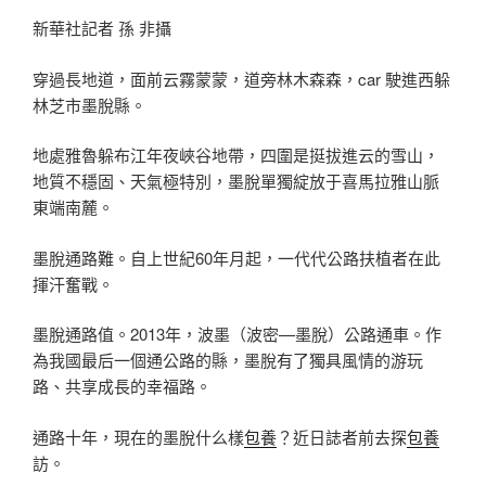
新華社記者 孫 非攝
穿過長地道，面前云霧蒙蒙，道旁林木森森，car 駛進西躲
林芝市墨脫縣。
地處雅魯躲布江年夜峽谷地帶，四圍是挺拔進云的雪山，
地質不穩固、天氣極特別，墨脫單獨綻放于喜馬拉雅山脈
東端南麓。
墨脫通路難。自上世紀60年月起，一代代公路扶植者在此
揮汗奮戰。
墨脫通路值。2013年，波墨（波密—墨脫）公路通車。作
為我國最后一個通公路的縣，墨脫有了獨具風情的游玩
路、共享成長的幸福路。
通路十年，現在的墨脫什么樣
包養
？近日誌者前去探
包養
訪。