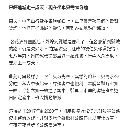
已經進城走一成天，現在坐車只需40分鐘
周末，中巴車行駛在墨脫鄉道上，車里儘是孩子們的歡聲
笑語，他們正從縣城的黌舍，回到各家地點的鄉鎮。
“公路通到墨脫后，外埠到縣城是便利了，但各鄉鎮到縣城
的路，仍是欠好走。”在客運公司任務的次仁央珍還記得，
七八年前，她的叔叔從鄉里進一趟縣城，行李人背馬馱，
要走上一成天。
此刻可紛歧樣了。次仁央珍先容，異樣的旅程，只需求40
分鐘。私人車多起來，村落客車也便利。墨脫全縣有七鄉
一鎮，今朝六鄉一鎮通了客車，縣里至市里的客運班車逐
日固定發車，班次機動增減。
這得益于2017年到2020年，國度投資近12億元對波墨公路
停止整治改建，并對墨脫全縣鄉村公路停止尺度化改革，
年夜年夜進步了公路靈通率。