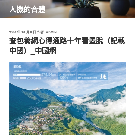
跳
人機的合體
至
主
要
內
發
2024 年 10 月 8 日
作者:
ADMIN
佈
查包養網心得通路十年看墨脫（記載
容
於
中國）_中國網