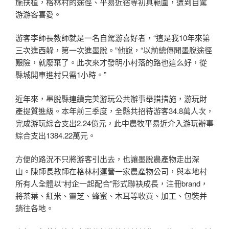
施扶植，格林村的途徑、平易近宿等初具範圍，遭到自駕
游游客喜愛。
游客李師長教師就是一名自駕游喜好者，“這是我10年來第
三次進西躲，第一次進墨脫。”他說，“以前總傳聞墨脫途徑
艱險，就廢棄了。此次來才發明小村落的路也這么好，從
縣城開車進村只需1小時。”
近年來，墨脫縣連續完美游玩公共辦事舉措措施，游玩財
產提質進級。本年前三季度，全縣共招待游客34.8萬人次，
完成游玩綜合支出2.24億元，此中農牧平易近介入游玩辦事
綜合支出1384.22萬元。
方便的路況不只將游客引出去，也讓墨脫農產物走出深
山。陳師長教師在格林村運營一家農產物公司，與本地村
所有人全體以“村企一起配合”形式聯袂成長，注冊brand，
將茶葉、紅米、靈芝、蜂蜜、木耳等收買、加工、包裝并
銷往各地。