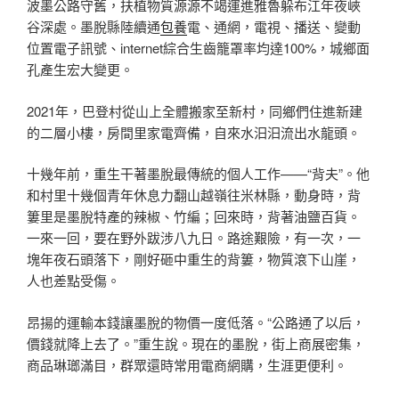
波墨公路守舊，扶植物質源源不竭運進雅魯躲布江年夜峽
谷深處。墨脫縣陸續通
包養
電、通網，電視、播送、變動
位置電子訊號、internet綜合生齒籠罩率均達100%，城鄉面
孔產生宏大變更。
2021年，巴登村從山上全體搬家至新村，同鄉們住進新建
的二層小樓，房間里家電齊備，自來水汩汩流出水龍頭。
十幾年前，重生干著墨脫最傳統的個人工作——“背夫”。他
和村里十幾個青年休息力翻山越嶺往米林縣，動身時，背
簍里是墨脫特產的辣椒、竹編；回來時，背著油鹽百貨。
一來一回，要在野外跋涉八九日。路途艱險，有一次，一
塊年夜石頭落下，剛好砸中重生的背簍，物質滾下山崖，
人也差點受傷。
昂揚的運輸本錢讓墨脫的物價一度低落。“公路通了以后，
價錢就降上去了。”重生說。現在的墨脫，街上商展密集，
商品琳瑯滿目，群眾還時常用電商網購，生涯更便利。