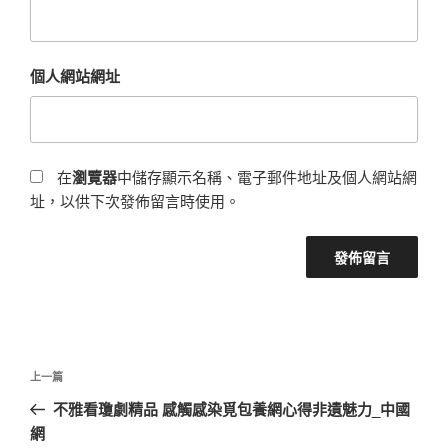
個人網站網址
在
瀏覽器
中儲存顯示名稱、電子郵件地址及個人網站網
址，以供下次發佈留言時使用。
文
上
上一篇
章
一
不雅看瓊劇精品 感觸感染覓包養網心得非遺魅力_中國
導
篇
網