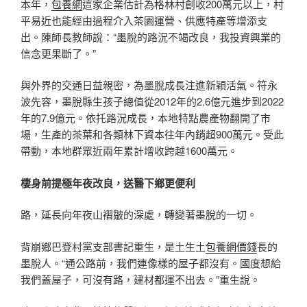
本年，
包養網
這家企業估計為格林村創收200萬元以上，村
平易近也能經由過程介入茶園運營、供應特產等增添支
出。陳師長教師說：“墨脫的路況不竭改良，我投資興業的
信念更果斷了。”
與外界的交通日益親密，為墨脫成長注進新穎活氣。符永
波先容，墨脫縣生孩子總值從2012年的2.6億元進步到2022
年的7.9億元。依托路況成長，本地特點農產物翻開了市
場，生產的茶葉和各類林下資本往年內銷超900萬元。受此
帶動，本地群眾近兩年累計增收跨越1600萬元。
棲身前提極年夜改良，送醫下鄉更便利
路，延長向年夜山褶皺的深處，轉變著墨脫的一切。
背崩鄉巴登村黨支部書記重生，是土生土
包養網價錢
長的
墨脫人。“通公路前，我們連像樣的屋子都沒有。國度想給
我們蓋屋子，可沒有路，建材都運不出去。”重生說。