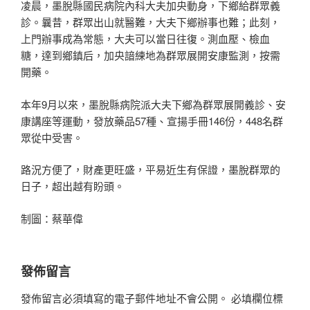
凌晨，墨脫縣國民病院內科大夫加央動身，下鄉給群眾義
診。曩昔，群眾出山就醫難，大夫下鄉辦事也難；此刻，
上門辦事成為常態，大夫可以當日往復。測血壓、檢血
糖，達到鄉鎮后，加央諳練地為群眾展開安康監測，按需
開藥。
本年9月以來，墨脫縣病院派大夫下鄉為群眾展開義診、安
康講座等運動，發放藥品57種、宣揚手冊146份，448名群
眾從中受害。
路況方便了，財產更旺盛，平易近生有保證，墨脫群眾的
日子，超出越有盼頭。
制圖：蔡華偉
發佈留言
發佈留言必須填寫的電子郵件地址不會公開。
必填欄位標