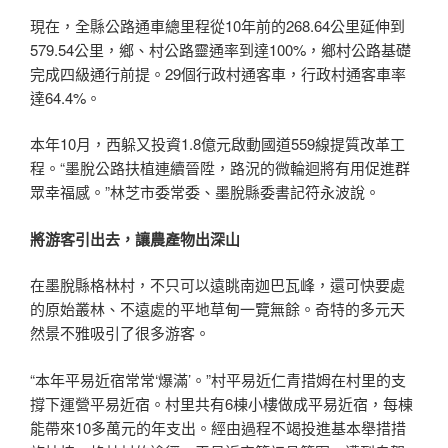
現在，全縣公路通車總里程從10年前的268.64公里延伸到
579.54公里，鄉、村公路靈通率到達100%，鄉村公路基礎
完成四級通行前提。29個行政村通客車，行政村通客車率
達64.4%。
本年10月，西躲又投資1.8億元啟動國道559線提質改革工
程。“墨脫公路扶植連續晉陞，路況的微輪迴將有用促進群
眾幸福感。”林芝市委常委、墨脫縣委書記符永波說。
將游客引出去，讓農產物出深山
在墨脫縣格林村，不只可以遠眺南迦巴瓦峰，還可快要處
的原始叢林、不遠處的平地草甸一覽無餘。奇特的多元天
然景不雅吸引了很多游客。
“本年平易近宿常常‘爆滿’。”村平易近仁青措姆在村里的支
撐下運營平易近宿。村里共有6棟小樓做成平易近宿，每棟
能帶來10多萬元的年支出。經由過程不竭投進基本舉措措