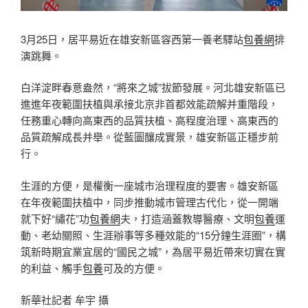
3月25日，居平易近在雄安新區容西第一養老驛站
包養網
排
演跳舞。
白洋淀畔春意盎然，“將來之城”拔節發展。河北雄安新區已
進進年夜範圍扶植與承接北京非首都效能疏解并重階段，
任務重心轉向高東西的品質扶植、高程度治理、高東西的
品質疏解成長并舉。從藍圖釀成實景，雄安新區正穩步前
行。
生涯的方便，是權衡一座城市治理程度的要害。雄安新區
在年夜範圍扶植中，同步推動城市管理古代化，從一開端
就下好“繡花”功
包養網
夫，打造涵蓋教導醫療、文明
包養
運
動、老幼關照、生涯辦事等多種效能的“15分鐘生涯圈”，構
筑新時期宜業宜居的“國民之城”，為居平易近帶來切實在實
的利益、觸手
包養
可及的方便。
新華社記者 牟宇 攝