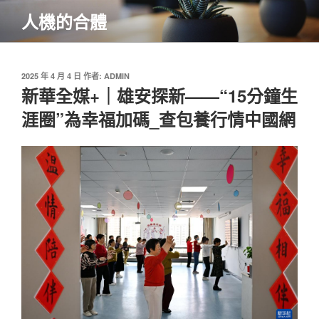
跳
人機的合體
至
主
要
內
發
2025 年 4 月 4 日
作者:
ADMIN
佈
新華全媒+｜雄安探新——“15分鐘生
容
於
涯圈”為幸福加碼_查包養行情中國網