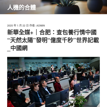
跳
人機的合體
至
主
要
內
發
2025 年 1 月 22 日
作者:
ADMIN
佈
新華全媒+｜合肥：查包養行情中國
容
於
“天然太陽”發明“億度千秒”世界記載
_中國網