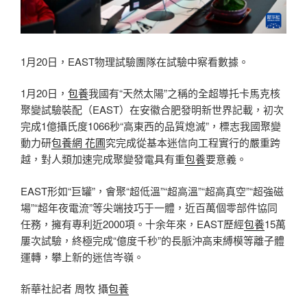
1月20日，EAST物理試驗團隊在試驗中察看數據。
1月20日，
包養
我國有“天然太陽”之稱的全超導托卡馬克核
聚變試驗裝配（EAST）在安徽合肥發明新世界記載，初次
完成1億攝氏度1066秒“高東西的品質熄滅”，標志我國聚變
動力研
包養網 花圃
究完成從基本迷信向工程實行的嚴重跨
越，對人類加速完成聚變發電具有重
包養
要意義。
EAST形如“巨罐”，會聚“超低溫”“超高溫”“超高真空”“超強磁
場”“超年夜電流”等尖端技巧于一體，近百萬個零部件協同
任務，擁有專利近2000項。十余年來，EAST歷經
包養
15萬
屢次試驗，終極完成“億度千秒”的長脈沖高束縛模等離子體
運轉，攀上新的迷信岑嶺。
新華社記者 周牧 攝
包養