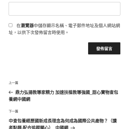
在
瀏覽器
中儲存顯示名稱、電子郵件地址及個人網站網
址，以供下次發佈留言時使用。
文
上
上一篇
章
一
鼎力弘揚教導家精力 加速扶植教導強國_甜心寶物查包
導
篇
養網中國網
覽
文
章
下
下一篇
一
中查包養經歷國新成長理念為何成為國際公共產物？（讀
篇
者點題·配合追蹤關心）_中國網