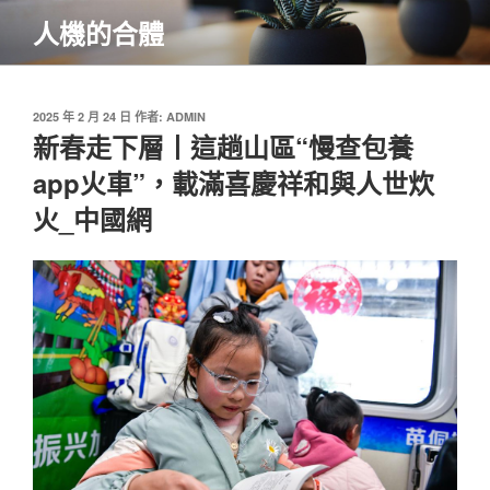
跳
人機的合體
至
主
要
內
發
2025 年 2 月 24 日
作者:
ADMIN
佈
新春走下層丨這趟山區“慢查包養
容
於
app火車”，載滿喜慶祥和與人世炊
火_中國網