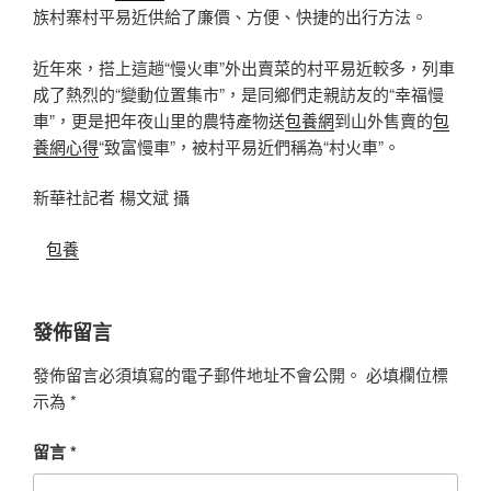
族村寨村平易近供給了廉價、方便、快捷的出行方法。
近年來，搭上這趟“慢火車”外出賣菜的村平易近較多，列車
成了熱烈的“變動位置集市”，是同鄉們走親訪友的“幸福慢
車”，更是把年夜山里的農特產物送
包養網
到山外售賣的
包
養網心得
“致富慢車”，被村平易近們稱為“村火車”。
新華社記者 楊文斌 攝
包養
發佈留言
發佈留言必須填寫的電子郵件地址不會公開。
必填欄位標
示為
*
留言
*