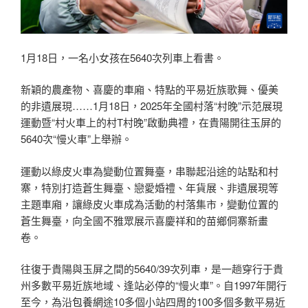
1月18日，一名小女孩在5640次列車上看書。
新穎的農產物、喜慶的車廂、特點的平易近族歌舞、優美
的非遺展現……1月18日，2025年全國村落“村晚”示范展現
運動暨“村火車上的村T村晚”啟動典禮，在貴陽開往玉屏的
5640次“慢火車”上舉辦。
運動以綠皮火車為變動位置舞臺，串聯起沿途的站點和村
寨，特別打造蒼生舞臺、戀愛婚禮、年貨展、非遺展現等
主題車廂，讓綠皮火車成為活動的村落集市，變動位置的
蒼生舞臺，向全國不雅眾展示喜慶祥和的苗鄉侗寨新畫
卷。
往復于貴陽與玉屏之間的5640/39次列車，是一趟穿行于貴
州多數平易近族地域、逢站必停的“慢火車”。自1997年開行
至今，為沿
包養網
途10多個小站四周的100多個多數平易近