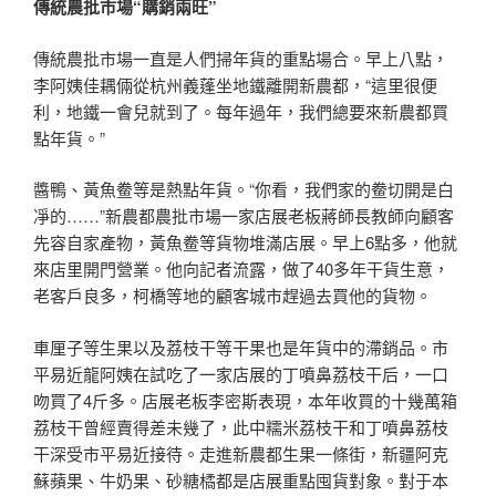
傳統農批市場“購銷兩旺”
傳統農批市場一直是人們掃年貨的重點場合。早上八點，
李阿姨佳耦倆從杭州義蓬坐地鐵離開新農都，“這里很便
利，地鐵一會兒就到了。每年過年，我們總要來新農都買
點年貨。”
醬鴨、黃魚鲞等是熱點年貨。“你看，我們家的鲞切開是白
凈的……”新農都農批市場一家店展老板蔣師長教師向顧客
先容自家產物，黃魚鲞等貨物堆滿店展。早上6點多，他就
來店里開門營業。他向記者流露，做了40多年干貨生意，
老客戶良多，柯橋等地的顧客城市趕過去買他的貨物。
車厘子等生果以及荔枝干等干果也是年貨中的滯銷品。市
平易近龍阿姨在試吃了一家店展的丁噴鼻荔枝干后，一口
吻買了4斤多。店展老板李密斯表現，本年收買的十幾萬箱
荔枝干曾經賣得差未幾了，此中糯米荔枝干和丁噴鼻荔枝
干深受市平易近接待。走進新農都生果一條街，新疆阿克
蘇蘋果、牛奶果、砂糖橘都是店展重點囤貨對象。對于本