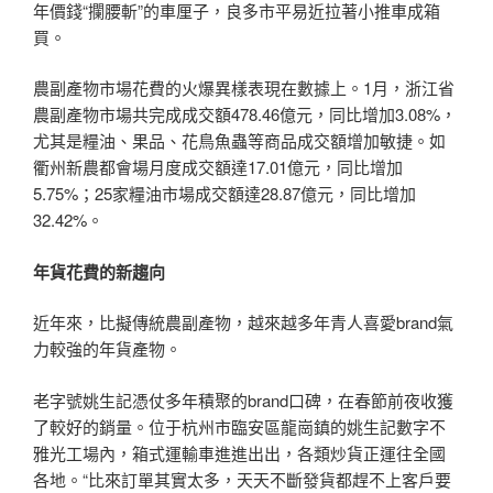
年價錢“攔腰斬”的車厘子，良多市平易近拉著小推車成箱
買。
農副產物市場花費的火爆異樣表現在數據上。1月，浙江省
農副產物市場共完成成交額478.46億元，同比增加3.08%，
尤其是糧油、果品、花鳥魚蟲等商品成交額增加敏捷。如
衢州新農都會場月度成交額達17.01億元，同比增加
5.75%；25家糧油市場成交額達28.87億元，同比增加
32.42%。
年貨花費的新趨向
近年來，比擬傳統農副產物，越來越多年青人喜愛brand氣
力較強的年貨產物。
老字號姚生記憑仗多年積聚的brand口碑，在春節前夜收獲
了較好的銷量。位于杭州市臨安區龍崗鎮的姚生記數字不
雅光工場內，箱式運輸車進進出出，各類炒貨正運往全國
各地。“比來訂單其實太多，天天不斷發貨都趕不上客戶要