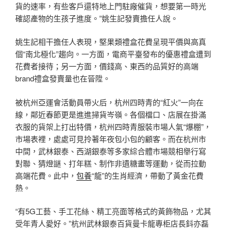
貨的速率，有些客戶還特地上門駐廠催貨，想要第一時光
確認產物的生孩子進度。”姚生記發賣擔任人說。
姚生記相干擔任人表現，堅果類禮盒花費呈現平價與高真
個“南北極化”趨向。一方面，電商平臺發布的優惠禮盒遭到
花費者接待；另一方面，價錢高、東西的品質好的高端
brand禮盒發賣量也在晉陞。
被杭州亞運會活動員帶火后，杭州四時青的“紅火”一向在
線，鄰近春節更是進進掃貨岑嶺。各個檔口、店展在掛滿
衣服的貨架上打出特價，杭州四時青服裝市場人氣“爆棚”，
市場表裡，處處可見拎著年夜包小包的顧客。而在杭州市
中間，武林銀泰、西湖銀泰等多家綜合體市場競相舉行寫
對聯、猜燈謎、打年糕、制作非遺糖畫等運動，從而拉動
高端花費。此中，
包養
“龍”的生肖經濟，帶動了黃金花費
熱。
“有5G工藝、手工花絲、精工亮面等格式的黃飾物品，尤其
受年青人愛好。”杭州武林銀泰百貨曼卡龍專柜店長鈄亦磊