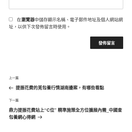
在
瀏覽器
中儲存顯示名稱、電子郵件地址及個人網站網
址，以供下次發佈留言時使用。
文
上
上一篇
章
一
提振花費的覓包養行情湖南邊案，有哪些看點
導
篇
覽
文
下
下一篇
章
一
鼎力提振花費站上“C位” 精準施策全方位擴展內需_中國查
篇
包養網心得網
文
章