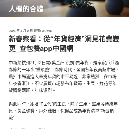
跳
人機的合體
至
主
要
內
發
2025 年 4 月 2 日
作者:
ADMIN
佈
新春察看：從“年貨經濟”洞見花費變
容
於
更_查包養app中國網
中新網杭州2月12日電(奚金燕 洪凱)買年貨，是家家戶戶過
春節的一年夜“重頭戲”。春節時代，全國各年夜商超市場、
農批市場涌進大量挑年貨的市平易近，非常熱烈。在市場
年夜省浙江，不少農貿市場發布年貨節，生果、鮮花等年
貨購銷兩旺，年味濃烈。
與此同時，跟著“Z世代”的生長，除了生果、堅果等傳統年
貨，黃金珠寶、戶外鞋服、保健品成為年貨清單“新晉頂
流”。