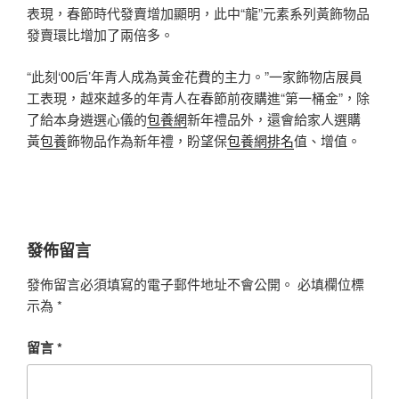
表現，春節時代發賣增加顯明，此中“龍”元素系列黃飾物品
發賣環比增加了兩倍多。
“此刻‘00后’年青人成為黃金花費的主力。”一家飾物店展員
工表現，越來越多的年青人在春節前夜購進“第一桶金”，除
了給本身遴選心儀的
包養網
新年禮品外，還會給家人選購
黃
包養
飾物品作為新年禮，盼望保
包養網排名
值、增值。
發佈留言
發佈留言必須填寫的電子郵件地址不會公開。
必填欄位標
示為
*
留言
*