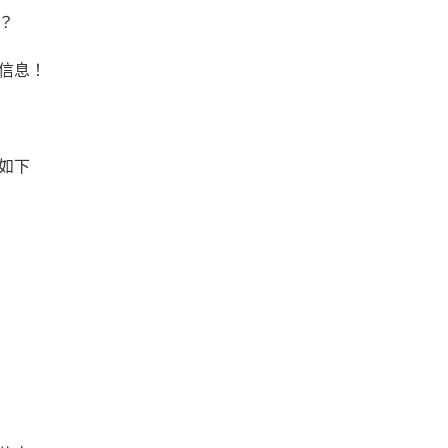
？
信息！
如下