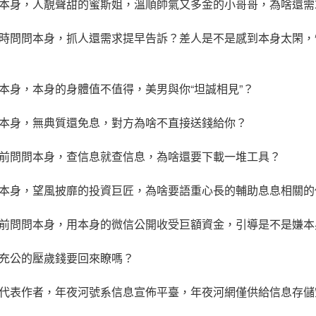
本身，人靚聲甜的蜜斯姐，溫順帥氣又多金的小哥哥，為啥還需
時問問本身，抓人還需求提早告訴？差人是不是感到本身太閑，
本身，本身的身體值不值得，美男與你“坦誠相見”？
本身，無典質還免息，對方為啥不直接送錢給你？
前問問本身，查信息就查信息，為啥還要下載一堆工具？
本身，望風披靡的投資巨匠，為啥要語重心長的輔助息息相關的
前問問本身，用本身的微信公開收受巨額資金，引導是不是嫌本
充公的壓歲錢要回來瞭嗎？
代表作者，年夜河號系信息宣佈平臺，年夜河網僅供給信息存儲