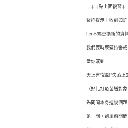
↓ ↓ ↓點上面復習↓ ↓
緊迫提示！收到如許
lier不竭更換新的
我們要時辰堅持警戒
當你感到
天上有“餡餅”失落上
（好比打疫苗送對象
先問問本身這幾個題
第一問，刷單前問問