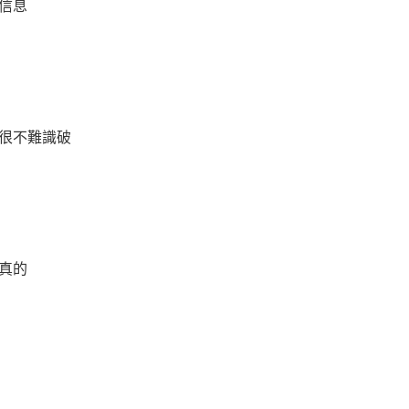
信息
很不難識破
真的