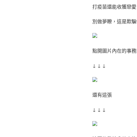
打疫苗還能收獲戀愛
別做夢瞭，這是欺騙
點開圖片內在的事務
↓ ↓ ↓
還有這張
↓ ↓ ↓