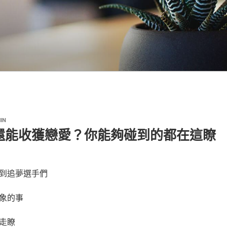
IN
還能收獲戀愛？你能夠碰到的都在這瞭
到追夢選手們
象的事
走瞭