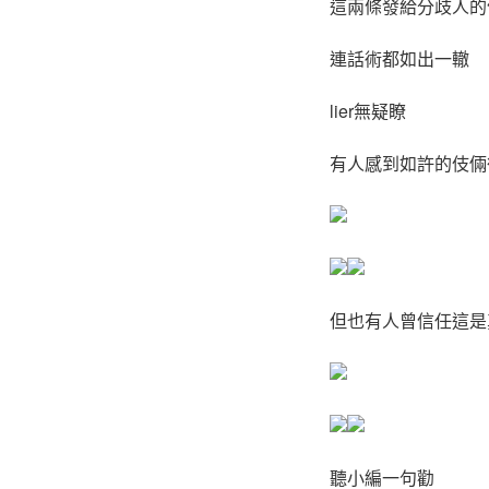
這兩條發給分歧人的
連話術都如出一轍
lier無疑瞭
有人感到如許的伎倆
但也有人曾信任這是
聽小編一句勸