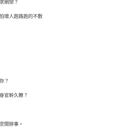
求網戀？
怕壞人跑路跑的不敷
你？
身官幹久瞭？
空間辦事。