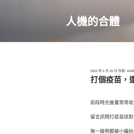
跳
至
人機的合體
主
要
內
容
發
2022 年 5 月 25 日
作者:
ADM
佈
打個疫苗，
於
前段時光後臺常常收
留言訊問打疫苗送對
無一破例都被小編抬