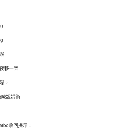
娛
夜夥一樂
際。
進級瞭說謊術
eibo收回提示：