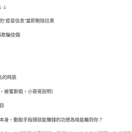
 ↓
的“疫苗信息”當即刪除拉黑
資料欺騙伎倆
去的時辰
，被蜜斯姐，小哥哥剖明）
目
本身，動脫手指頭就能賺錢的功德為啥能輪到你？