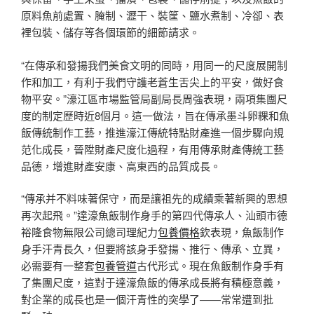
原料魚前處置、腌制、瀝干、裝筐、鹽水煮制、冷卻、表
裡包裝、儲存等各個環節的細節請求。
“在傳承和發揚我們美食文明的同時，用同一的尺度展開制
作和加工，有利于我們守護老蒼生舌尖上的平安，做好食
物平安。”濠江區市場監管局副局長周強表現，兩項集團尺
度的制定歷時近8個月。這一做法，旨在傳承墨斗卵粿和魚
飯傳統制作工藝，推進濠江傳統特點財產進一個步驟向規
范化成長，晉陞財產尺度化過程，有用傳承財產傳統工藝
品德，增進財產安康、高東西的品質成長。
“傳承并不料味著保守，而是讓祖先的成績乘著新興的思想
再次起飛。”達濠魚飯制作身手的第四代傳承人、汕頭市德
裕隆食物無限公司總司理紀力
包養價格
欽表現，魚飯制作
身手汗青長久，但要將該身手發揚、推行、傳承、立異，
必需要有一整套
包養管道
古代形式。現在魚飯制作身手有
了集團尺度，這對于達濠魚飯的傳承成長將有積極意義，
對企業的成長也是一個汗青性的突學了——常常遭到批