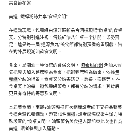
美食節花絮
南邊+鐵桿粉絲共享“食桌文明”
在運動現場，
包養網
由濠江區新晶合酒樓現場“做桌”的食桌
宴非分特別引進注視，傳統紅漆八仙桌一字排開，架勢實
足。這是每一屆“達濠魚丸”美食節都特別預備的重頭戲，旨
在對外展現潮汕飲食文明。
食桌，是潮汕一種傳統的食俗文明，
包養甜心網
潮汕人習
氣把餐與加入筵席稱為食桌，把辦筵席稱為做桌，依據
包
養網
分歧的場景，食桌又分婚喪嫁娶、喬遷、壽筵等。 在
食桌宴上的每一道
包養網
菜肴，都有分歧的講求，其背后
更具有奇特的寄意及文明。
本屆美食節，南邊+汕頭頻道再次組織讀者線下交通品鑒美
食運
台灣包養網
動，帶著12名南邊+讀者感觸感染主辦方特
殊設置的“食桌文明”。汕頭著名美食達人鄭旭東此次也作為
南邊+讀者餐與加入運動。