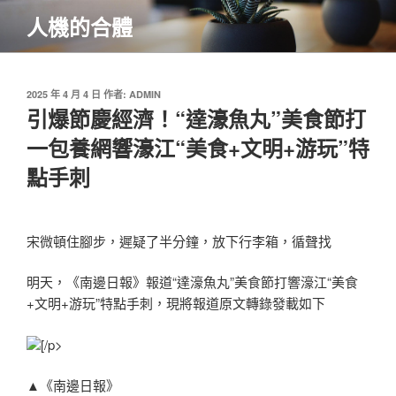
跳
人機的合體
至
主
要
內
發
2025 年 4 月 4 日
作者:
ADMIN
佈
引爆節慶經濟！“達濠魚丸”美食節打
容
於
一包養網響濠江“美食+文明+游玩”特
點手刺
宋微頓住腳步，遲疑了半分鐘，放下行李箱，循聲找
明天，《南邊日報》報道“達濠魚丸”美食節打響濠江“美食
+文明+游玩”特點手刺，現將報道原文轉錄發載如下
[/p>
▲《南邊日報》