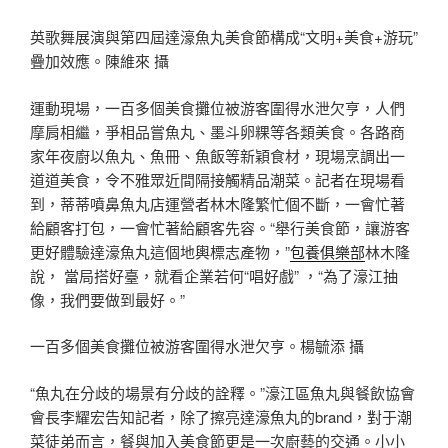
英歌舞展演與第四屆達濠魚丸美食節構成“文明+美食+游玩”
疊加效應。陳維來 攝
運動現場，一百多個美食攤位被游客圍得水泄欠亨，人們
摩肩相繼，爭相品嘗魚丸、墨斗卵粿等各類美食。各路商
家年夜廚以魚丸、魚冊、魚飯等新穎食材，現場烹調出一
道道美食，令不雅眾近間隔接觸精品潮菜。記者在現場看
到，蒂蒂噴鼻魚丸店運營者林木隆繁忙個不斷，一會忙著
給顧客打包，一會忙著給顧客先容。“舉行美食節，讓游客
更好體驗達濠魚丸這個地輿標志產物，”
包養俱樂部
林木隆
說， 當局搭好臺，就看企業若何“唱好戲” ，“為了濠江抽
像，我們要做到最好。”
一百多個美食攤位被游客圍得水泄欠亨。楊毓添 攝
“魚丸在分歧的場景有分歧的詮釋。”濠江區魚丸與餐飲協會
會長李耀宏告知記者，除了擦亮達濠魚丸的brand，對于潮
菜徒弟而言，餐與加入美食節更是一次廚藝的交通。小小