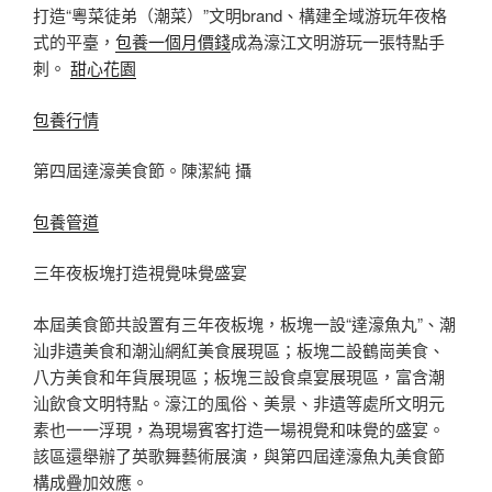
打造“粵菜徒弟（潮菜）”文明brand、構建全域游玩年夜格
式的平臺，
包養一個月價錢
成為濠江文明游玩一張特點手
刺。
甜心花園
包養行情
第四屆達濠美食節。陳潔純 攝
包養管道
三年夜板塊打造視覺味覺盛宴
本屆美食節共設置有三年夜板塊，板塊一設“達濠魚丸”、潮
汕非遺美食和潮汕網紅美食展現區；板塊二設鶴崗美食、
八方美食和年貨展現區；板塊三設食桌宴展現區，富含潮
汕飲食文明特點。濠江的風俗、美景、非遺等處所文明元
素也一一浮現，為現場賓客打造一場視覺和味覺的盛宴。
該區還舉辦了英歌舞藝術展演，與第四屆達濠魚丸美食節
構成疊加效應。