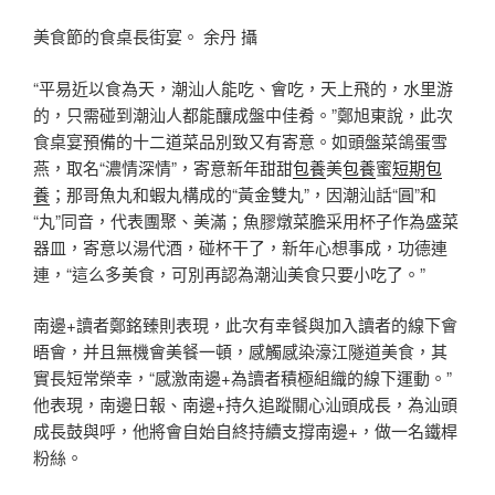
美食節的食桌長街宴。 余丹 攝
“平易近以食為天，潮汕人能吃、會吃，天上飛的，水里游
的，只需碰到潮汕人都能釀成盤中佳肴。”鄭旭東說，此次
食桌宴預備的十二道菜品別致又有寄意。如頭盤菜鴿蛋雪
燕，取名“濃情深情”，寄意新年甜甜
包養
美
包養
蜜
短期包
養
；那哥魚丸和蝦丸構成的“黃金雙丸”，因潮汕話“圓”和
“丸”同音，代表團聚、美滿；魚膠燉菜膽采用杯子作為盛菜
器皿，寄意以湯代酒，碰杯干了，新年心想事成，功德連
連，“這么多美食，可別再認為潮汕美食只要小吃了。”
南邊+讀者鄭銘臻則表現，此次有幸餐與加入讀者的線下會
晤會，并且無機會美餐一頓，感觸感染濠江隧道美食，其
實長短常榮幸，“感激南邊+為讀者積極組織的線下運動。”
他表現，南邊日報、南邊+持久追蹤關心汕頭成長，為汕頭
成長鼓與呼，他將會自始自終持續支撐南邊+，做一名鐵桿
粉絲。