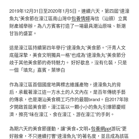
2019年12月31日至2020年1月5日，連續六天，第四屆“達濠
魚丸”美食節在濠江區南山灣中
包養情婦
海信（汕頭）立異
財產城舉辦，為八方賓客打造了一場最具潮汕原味、新潮
甘旨的盛宴。
這是濠江區持續第四年舉行“達濠魚丸”美食節。“汗青人文
底蘊深摯，美食文明獨具一格”也成為“達濠魚丸”美食節分
歧于其他美食節的奇特魅力。 好好歇息，沒有化裝，只是
一個「填充」嘉賓，葉慘白
作為濠江區首個國度地輿標志維護產物，達濠魚丸的背
后，承載著濠江這一方水土的人文內在，是百年傳統手藝
的傳承，也是潮汕美食精工巧作的最靚brand。自2017年除
夕開啟首屆美食節，濠江區以一顆小小的魚丸引爆節慶經
濟，擦亮“味在濠江、食在濠江、游在濠江”的手刺。
為期六天的美食節運動，讓“美食+文明+
包養網ppt
游玩”更
好融會，不只連續打響“達濠魚丸”的著名度，並且成為該區