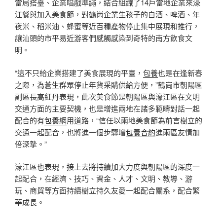
當局搭臺、企業唱戲準繩，結合組織了14戶當地企業來濠
江餐與加入美食節，對鶴崗企業生孩子的白酒、啤酒、年
夜米、稻米油、蜂蜜等近百種產物停止集中展現和推行，
讓汕頭的市平易近游客們感觸感染到奇特的南方飲食文
明。
“這不只給企業搭建了美食展現的平臺，
包養
也是在逢新春
之際，為蒼生群眾停止年貨采購供給方便，”鶴崗市朝陽區
副區長高紅丹表現，此次美食節是朝陽區與濠江區在文明
交通方面的主要契機，也是增進兩地在諸多範疇對話一起
配合的有
包養網
用道路，“信任以兩地美食節為前言樹立的
交通一起配合，也將進一個步驟增
包養合約
進兩區友情加
倍深摯。”
濠江區也表現，接上去將持續加大力度與朝陽區的深度一
起配合，在經濟、技巧、資金、人才、文明、教導、游
玩、商貿等方面持續樹立持久友愛一起配合關系，配合繁
華成長。