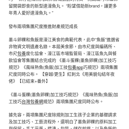
留開袋即食的新型達濠魚丸。 “盼望借助新brand，讓更多
年青人愛好達濠魚丸。”
發布兩項集團尺度推進財產規范成長
墨斗卵粿和魚飯是濠江美食的典範代表，此中“魚飯”進選省
非物資文明遺產名錄。本屆美食節，由市尺度與編碼所、
市尺
包養
度化協會、濠江區市場監管局、濠江區魚丸與餐
飲協會等集團結合完成的 《墨斗蛋粿(墨魚卵粿)加工技巧
規范》《風味熟魚(魚飯)加工技
包養app
巧規范》兩項集團
尺度同時公布。 【穿越/更生】紅刺北《用美貌勾結年夜
佬》【已結束+番外】
《墨斗蛋粿(墨魚卵粿)加工技巧規范》《風味熟魚(魚飯)加
工技巧
台灣包養網
規范》兩項集團尺度同時公布。
據先容，兩項集團尺度除規則加工生孩子企業的基礎請求
及加工技巧、工藝流程外，還明白了墨魚卵粿的原料加工
與保留、手工采蛋、擂潰、包裝、儲存前提；以及魚飯的