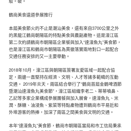
駁。破。
鶴崗美食遠道參展推行
本屆美食節火的不止是潮汕美食，還有來自3700公里之外
的黑龍江鶴崗朝陽區的特點美食與農副產物。這是濠江區
第二次約請鶴崗市朝陽區企業餐與加入“達濠魚丸”美食節，
也是濠江區和鶴崗市朝陽區為貫徹落實兩地對口一起配合
交通任務安排的又一主要舉動。
2018年10月，濠江區與朝陽區簽署友愛區域一起配合協
定，兩邊一直堅持在經濟、文明、人才等諸多範疇的互動
交通。 2019年炎天，兩區結合舉行了“鶴崗首屆金鶴啤酒節
暨潮汕達濠魚丸美食節”，濠江區組織李老二、蒂蒂噴鼻、
乙記等多家企業構成參展團餐與加入展會，達濠魚丸、米
潤、酥糖、油浸魚、紫菜等特點產物遭到鶴崗市平易近和
外埠游客的熱捧，加深了兩區之間美食與文明的交通。
本年“達濠魚丸”美食節，鶴崗市朝陽區當局和市工信局秉承