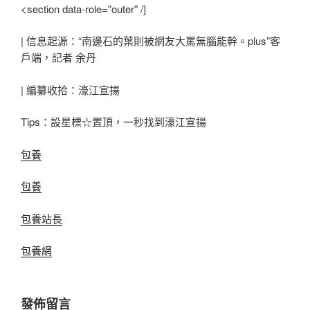
<section data-role="outer" /]
| 信息起源：“南邊石的葉則被網友大罵無腦能幹。plus”客
戶端，記者 余丹
| 編纂收拾：濠江宣揚
Tips：設星標☆置頂，一秒找到濠江宣揚
包養
包養
包養站長
包養網
發佈留言