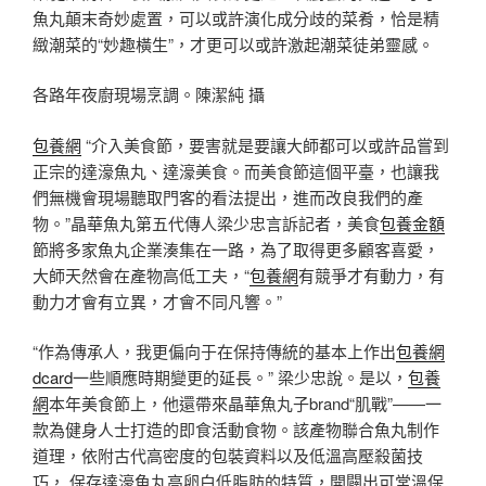
魚丸顛末奇妙處置，可以或許演化成分歧的菜肴，恰是精
緻潮菜的“妙趣橫生”，才更可以或許激起潮菜徒弟靈感。
各路年夜廚現場烹調。陳潔純 攝
包養網
“介入美食節，要害就是要讓大師都可以或許品嘗到
正宗的達濠魚丸、達濠美食。而美食節這個平臺，也讓我
們無機會現場聽取門客的看法提出，進而改良我們的產
物。”晶華魚丸第五代傳人梁少忠言訴記者，美食
包養金額
節將多家魚丸企業湊集在一路，為了取得更多顧客喜愛，
大師天然會在產物高低工夫，“
包養網
有競爭才有動力，有
動力才會有立異，才會不同凡響。”
“作為傳承人，我更偏向于在保持傳統的基本上作出
包養網
dcard
一些順應時期變更的延長。” 梁少忠說。是以，
包養
網
本年美食節上，他還帶來晶華魚丸子brand“肌戰”——一
款為健身人士打造的即食活動食物。該產物聯合魚丸制作
道理，依附古代高密度的包裝資料以及低溫高壓殺菌技
巧， 保存達濠魚丸高卵白低脂肪的特質，開闢出可常溫保