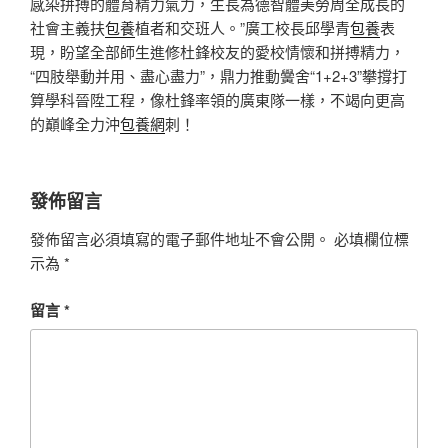
感染拼搏的體育精力氣力，生長為德智體美勞周全成長的
社會主義扶
包養
植者和交班人。”廣工校長邱學青
包養
表
現，盼望全部師生進修杜鋒校友的愛校情懷和拼搏精力，
“四肢舉動并用、盡心盡力”，鼎力推動黌舍“1+2+3”攀撐打
算學科晉陞工程，像杜鋒率領的廣東隊一樣，不竭向更高
的巔峰全力沖
包養網
刺！
發佈留言
發佈留言必須填寫的電子郵件地址不會公開。
必填欄位標
示為
*
留言
*