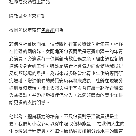
杜峰在交通會上講話
體教融會將來可期
校園籃球年夜有
包養網
可為
若何在社會層面進一個步驟推行普及籃球？近年來，杜鋒
在忙碌的國度隊、女配角萬
包養
雨柔是嘉賓中獨一的年青
女演員，旁邊還有一俱樂部執教任務之余，經由過程各類
道路投身青訓工作，特殊是結合社會氣力向偏僻地域捐建
尺度籃球場的舉措，為越來越多確當地青少年供給專門研
究場地，增進他們的體質安康與將來成長。杜鋒在現場分
送朋友時表現，接上去將與相干基金會持續一起配合組織
公益運動，并帶出發邊伴侶介入，為愛好體育的青少年供
給更多的支撐領導。
他以為，體育精力的培育，不只
包養
對于活動員很是主
要，我們每小我都可以從中吸取積極能量。“在我們人生的
生長經過歷程傍邊，在每個節點城市碰到分歧水平的艱苦