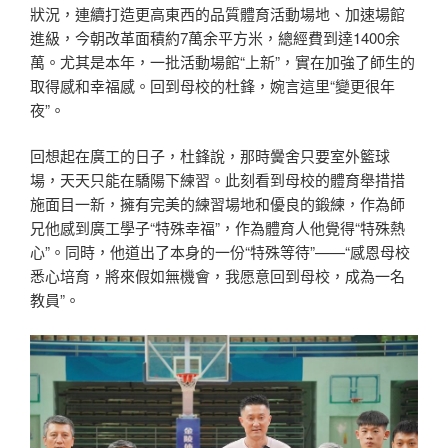
狀況，連續打造更高東西的品質體育活動場地、加速場館
進級，今朝改革面積約7萬余平方米，總經費到達1400余
萬。尤其是本年，一批活動場館“上新”，實在加強了師生的
取得感和幸福感。回到母校的杜鋒，婉言這里“變更很年
夜”。
回想起在廣工的日子，杜鋒說，那時黌舍只要室外籃球
場，天天只能在驕陽下練習。此刻看到母校的體育舉措措
施面目一新，擁有完美的練習場地和優良的鍛練，作為師
兄他感到廣工學子“特殊幸福”，作為體育人他覺得“特殊熱
心”。同時，他道出了本身的一份“特殊等待”——“感恩母校
悉心培育，將來假如無機會，我愿意回到母校，成為一名
教員”。