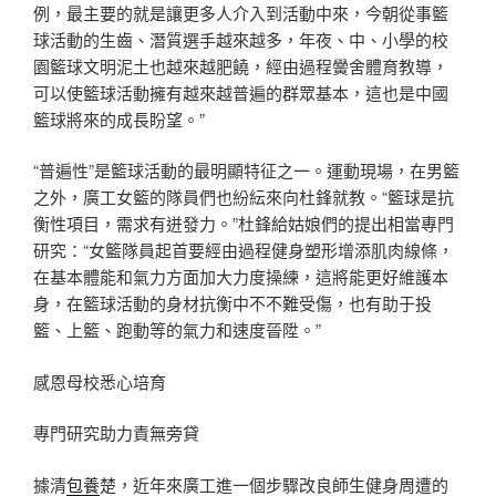
例，最主要的就是讓更多人介入到活動中來，今朝從事籃
球活動的生齒、潛質選手越來越多，年夜、中、小學的校
園籃球文明泥土也越來越肥饒，經由過程黌舍體育教導，
可以使籃球活動擁有越來越普遍的群眾基本，這也是中國
籃球將來的成長盼望。”
“普遍性”是籃球活動的最明顯特征之一。運動現場，在男籃
之外，廣工女籃的隊員們也紛紜來向杜鋒就教。“籃球是抗
衡性項目，需求有迸發力。”杜鋒給姑娘們的提出相當專門
研究：“女籃隊員起首要經由過程健身塑形增添肌肉線條，
在基本體能和氣力方面加大力度操練，這將能更好維護本
身，在籃球活動的身材抗衡中不不難受傷，也有助于投
籃、上籃、跑動等的氣力和速度晉陞。”
感恩母校悉心培育
專門研究助力責無旁貸
據清
包養
楚，近年來廣工進一個步驟改良師生健身周遭的