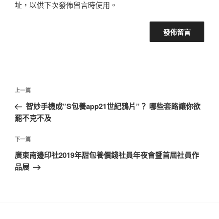
址，以供下次發佈留言時使用。
文
上
上一篇
章
一
智妙手機成”S包養app21世紀鴉片”？ 哪些套路讓你欲
導
篇
罷不克不及
覽
文
章
下
下一篇
一
廣東南邊印社2019年甜包養價錢社員年夜會暨首屆社員作
篇
品展
文
章