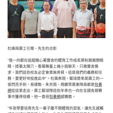
杜峰與廣工引導、先生的合影
“我一向都在追蹤關心著黌舍的體育工作成長葉秋鎖展開眼
睛，揉著太陽穴，看著舞臺上幾小我聊天，只需黌舍需
求，我們這些校友必定會責無旁貸，這是我們的義務和任
務，要更好地投進此中”。杜鋒表現，籃球歷來是廣工的一
張閃亮手刺，易建聯、朱芳雨、周鵬等廣東隊員都是
包養
網
從這里走出，廣工籃球隊這些年來也一向在全國各類賽
事中獲得佳績，他一直倍
包養網
感驕傲。
“年夜學要培育先生一輩子離不開體育的習氣，讓先生感觸