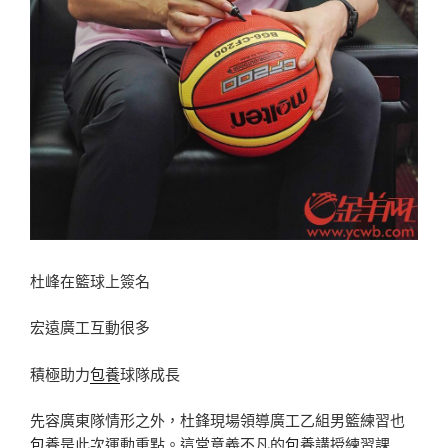
杜峰在籃球上簽名
宏遠廣工互動很多
積極助力
包養
球隊成長
先容廣東隊情形之外，杜鋒現場領導廣工乙組男籃練習也
包養
是此次運動重點。這堂意義不凡的
包養
講授練習課