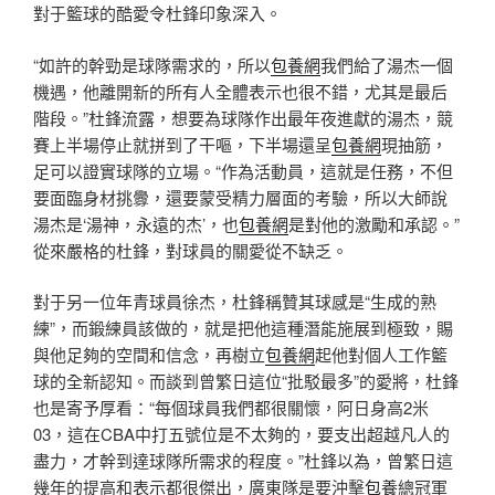
對于籃球的酷愛令杜鋒印象深入。
“如許的幹勁是球隊需求的，所以
包養網
我們給了湯杰一個
機遇，他離開新的所有人全體表示也很不錯，尤其是最后
階段。”杜鋒流露，想要為球隊作出最年夜進獻的湯杰，競
賽上半場停止就拼到了干嘔，下半場還呈
包養網
現抽筋，
足可以證實球隊的立場。“作為活動員，這就是任務，不但
要面臨身材挑釁，還要蒙受精力層面的考驗，所以大師說
湯杰是‘湯神，永遠的杰’，也
包養網
是對他的激勵和承認。”
從來嚴格的杜鋒，對球員的關愛從不缺乏。
對于另一位年青球員徐杰，杜鋒稱贊其球感是“生成的熟
練”，而鍛練員該做的，就是把他這種潛能施展到極致，賜
與他足夠的空間和信念，再樹立
包養網
起他對個人工作籃
球的全新認知。而談到曾繁日這位“批駁最多”的愛將，杜鋒
也是寄予厚看：“每個球員我們都很關懷，阿日身高2米
03，這在CBA中打五號位是不太夠的，要支出超越凡人的
盡力，才幹到達球隊所需求的程度。”杜鋒以為，曾繁日這
幾年的提高和表示都很傑出，廣東隊是要沖擊
包養
總冠軍