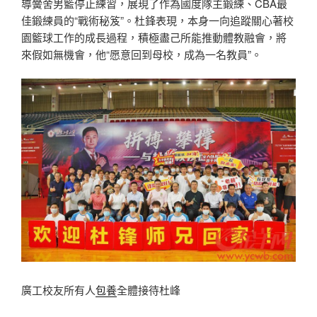
導黌舍男籃停止練習，展現了作為國度隊主鍛練、CBA最
佳鍛練員的“戰術秘笈”。杜鋒表現，本身一向追蹤關心著校
園籃球工作的成長過程，積極盡己所能推動體教融會，將
來假如無機會，他“愿意回到母校，成為一名教員”。
廣工校友所有人
包養
全體接待杜峰