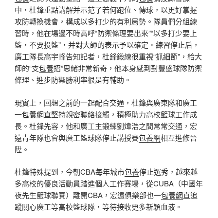
中，杜鋒重點講解并示范了若何跑位、傳球，以更好掌握
攻防轉換機會，構成以多打少的有利局勢。隊員們分組練
習時，他在場邊不時高呼“防禦條理要出來”“以多打少要上
籃，不要投籃”，并對大師的表示予以確定。練習停止后，
廣工隊長高宇峰告知記者，杜鋒鍛練很重視“抓細節”，給大
師的“支
包養
招”思緒非常新奇，他本身感到對豐盛球隊防禦
條理、進步防禦勝利率很是有輔助。
現實上，回想之前的一起配合交通，杜鋒與廣東隊和廣工
一
包養網
直堅持親密聯絡接觸，積極助力高校籃球工作成
長。杜鋒先容，他和廣工主鍛練劉煒浩之間常常交通，宏
遠青年隊也會與廣工籃球隊停止講授賽
包養網
相互進修晉
陞。
杜鋒特殊提到，今朝CBA每年城市
包養
停止選秀，越來越
多高校的優良活動員踏進個人工作賽場，從CUBA（中國年
夜先生籃球聯賽）離開CBA，宏遠俱樂部也一
包養網
直追
蹤關心廣工等高校籃球隊，等待接收更多新穎血液。