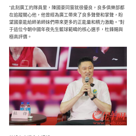
“此刻廣工的隊員里，陳國豪同窗就很優良，良多俱樂部都
在追蹤關心他，他曾經為廣工帶來了良多聲譽和掌聲，盼
望國豪能給師弟師妹們帶來更多的正能量和精力激勵。”對
于這位今朝中國年夜先生籃球範疇的核心選手，杜鋒賜與
極高評價。