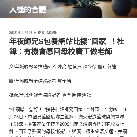
跳
人機的合體
至
主
要
內
發
2025 年 4 月 13 日
作者:
ADMIN
佈
年夜師兄S包養網站比擬“回家”！杜
容
於
鋒：有機會愿回母校廣工做老師
文/羊城晚報全媒體記者 陳亮 通信員 陳少徐 盧
包養
迪
圖/羊城晚報全媒體記者 賀全勝
錄像/羊城晚報全媒體記者 賀全勝 陳迪龍
“杜領導，您好！”“接待杜鋒師兄回家！”“鋒哥，辛勞啦！”4
月25日，中國男籃國度隊主鍛練、廣東宏遠籃球俱樂軍隊
主鍛練、廣東產業年夜學2002屆商業經濟專門研究校友杜
鋒，回到了熟習的母校“投親”，與廣工師生會晤交通，并領