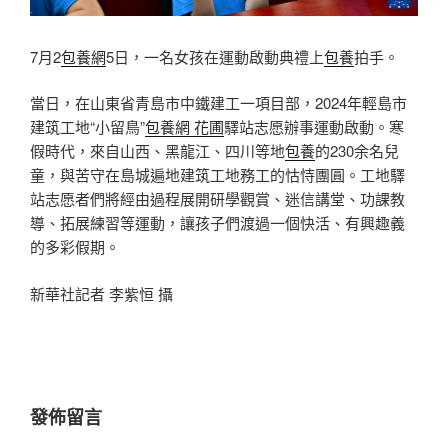
7月2
包養網
5日，一名女孩在運動啟動典禮上
包養
拍手。
當日，在山東省青島市中鐵建工一項目部，2024年輕島市
建筑工地“小留鳥”
包養網 花圃
驛站志愿辦事運動啟動。寒
假時代，來自山西、黑龍江、四川等地
包養
的230余名兒
童，與苦守在島城遍地建筑工地務工的怙恃團圓。工地驛
站志愿者們將經由過程展開研學觀賞、迷信講堂、功課教
導、拓展練習等運動，讓孩子們渡過一個快活、有興趣義
的多彩假期。
新華社記者 李紫恒 攝
發佈留言