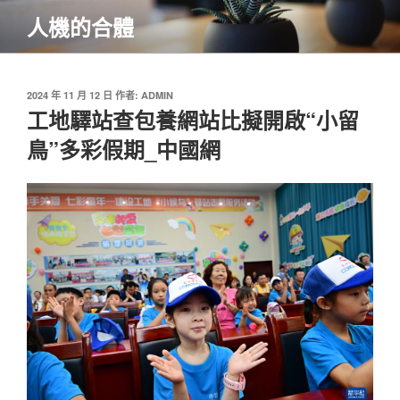
跳
人機的合體
至
主
要
內
發
2024 年 11 月 12 日
作者:
ADMIN
佈
工地驛站查包養網站比擬開啟“小留
容
於
鳥”多彩假期_中國網