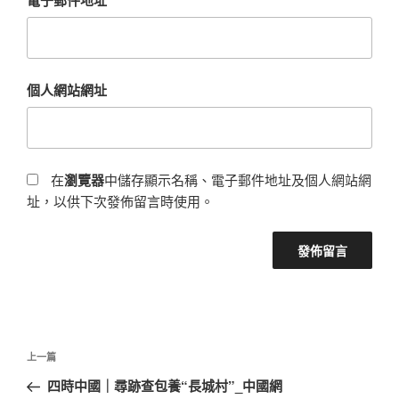
個人網站網址
在
瀏覽器
中儲存顯示名稱、電子郵件地址及個人網站網
址，以供下次發佈留言時使用。
文
上
上一篇
章
一
四時中國｜尋跡查包養“長城村”_中國網
導