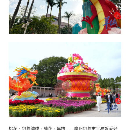
桃花、
包養
繡球、蘭花、年桔……廣州
包養
市平易近愛好