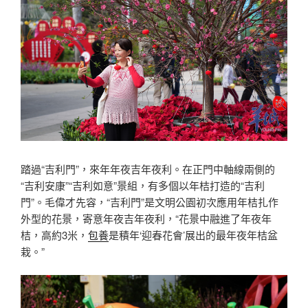
踏過“吉利門”，來年年夜吉年夜利。在正門中軸線兩側的
“吉利安康”“吉利如意”景組，有多個以年桔打造的“吉利
門”。毛偉才先容，“吉利門”是文明公園初次應用年桔扎作
外型的花景，寄意年夜吉年夜利，“花景中融進了年夜年
桔，高約3米，
包養
是積年‘迎春花會’展出的最年夜年桔盆
栽。”