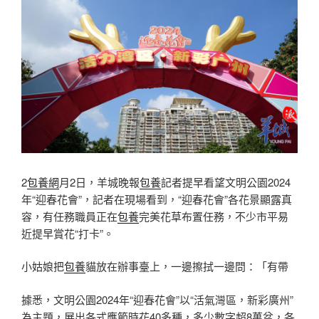
2
包養網
月2日，羊城晚報
包養
記者提早看望文明公園2024
年“迎春花會”，記者在現場看到，“迎春花會”各花景顯露真
容，有任務職員正在
包養
完美花草布置任務，不少市平易
近提早賞花“打卡”。
小姑娘把
包養
貓放在辦事臺上，一邊擦拭一邊問：「有帶
據悉，文明公園2024年“迎春花會”以“活氣灣區，新彩廣州”
為主題，展出各式應節時花40多種，多少數字超8萬盆，各