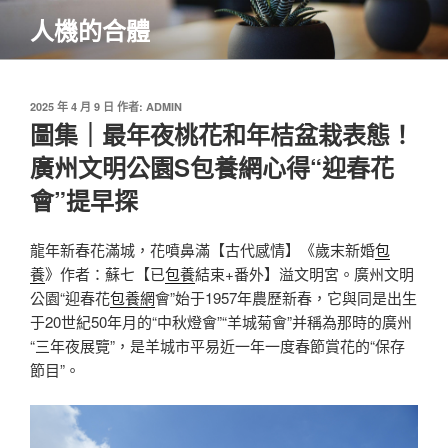
跳
人機的合體
至
主
要
內
發
2025 年 4 月 9 日
作者:
ADMIN
佈
圖集｜最年夜桃花和年桔盆栽表態！
容
於
廣州文明公園S包養網心得“迎春花
會”提早探
龍年新春花滿城，花噴鼻滿【古代感情】《歲末新婚
包
養
》作者：蘇七【已
包養
結束+番外】溢文明宮。廣州文明
公園“迎春花
包養網
會”始于1957年農歷新春，它與同是出生
于20世紀50年月的“中秋燈會”“羊城菊會”并稱為那時的廣州
“三年夜展覽”，是羊城市平易近一年一度春節賞花的“保存
節目”。