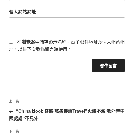
個人網站網址
在
瀏覽器
中儲存顯示名稱、電子郵件地址及個人網站網
址，以供下次發佈留言時使用。
文
上
上一篇
章
一
“China klook 客路 旅遊優惠Travel”火爆不減 老外游中
導
篇
國處處“不見外”
覽
文
章
下
下一篇