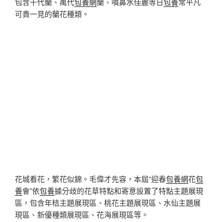
包含千代蘭、萬代
包養網
蘭、噴鼻水佳麗等日
包養
常平凡
可貴一見的蘭花種類。
花城看花，繁花似錦。毛偉才先容，本屆“迎春
包養網
花
包
養
會”依
包養
據分歧的花草特點和寄意設置了特點主題展現
區，包含年桔主題展現區、桃花主題展現區、水仙主題展
現區、新優種類展現區、花海展現區等。