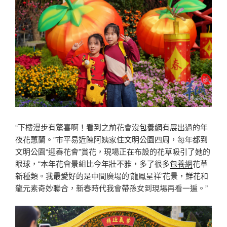
“下樓漫步有驚喜啊！看到之前花會沒
包養網
有展出過的年
夜花蕙蘭。”市平易近陳阿姨家住文明公園四周，每年都到
文明公園“迎春花會”賞花，現場正在布設的花草吸引了她的
眼球，“本年花會景組比今年壯不雅，多了很多
包養網
花草
新種類。我最愛好的是中間廣場的‘龍鳳呈祥’花景，鮮花和
龍元素奇妙聯合，新春時代我會帶孫女到現場再看一遍。”