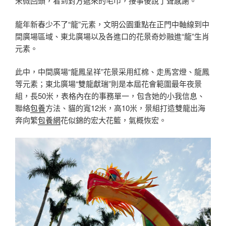
宋微回頭，看到對方遞來的毛巾，接事後說了聲感謝。
龍年新春少不了“龍”元素，文明公園重點在正門中軸線到中
間廣場區域、東北廣場以及各進口的花景奇妙融進“龍”生肖
元素。
此中，中間廣場“龍鳳呈祥”花景采用紅棉、走馬宮燈、龍鳳
等元素；東北廣場“雙龍獻瑞”則是本屆花會範圍最年夜景
組，長50米，表格內在的事務單一，包含她的小我信息、
聯絡
包養
方法、貓的寬12米，高10米，景組打造雙龍出海
奔向繁
包養網
花似錦的宏大花籃，氣概恢宏。