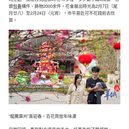
類
包養
構件、飾物2000余件。花會展出時光為2月7日（尾
月廿八）至2月24日（元宵），市平易近可不花錢前去欣
賞。
“龍騰廣州”喜迎春，百花齊放年味濃