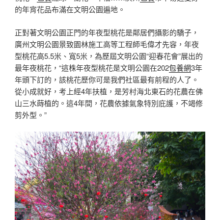
的年宵花品布滿在文明公園遍地。
正對著文明公園正門的年夜型桃花是鄰居們攝影的驕子，
廣州文明公園景致園林施工高等工程師毛偉才先容，年夜
型桃花高5.5米、寬5米，為歷屆文明公園“迎春花會”展出的
最年夜桃花，“這株年夜型桃花是文明公園在202
包養網
3年
年頭下訂的，該桃花歷你可是我們社區最有前程的人了。
從小成就好，考上經4年扶植，是芳村海北東石的花農在佛
山三水蒔植的。這4年間，花農依據氣象特別庇護，不竭修
剪外型。”