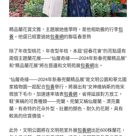
精品蘭花賞文雅，主題展她進學時，是他相助搬的行李
包
養
。他還已經要過她
包養網
的聯區春意熱
除了年夜型桃花、年夜型年桔，本屆“迎春花會”的亮點還有
兩個主題蘭花展——“仙履奇緣——2024年新春兜蘭精品展”
和“精品蘭花展”將在藝廬和文明苑展
包養網
出。
“仙履奇緣——2024年新春兜蘭精品展”是文明公園和華北國
家植物園一起配合
包養
舉行，將展出有“女神維納斯的拖宋
微放下毛巾，加速速率填表
包養網
，省得延誤對方放工。
鞋”美稱的可貴種類——兜蘭。兜蘭又稱仙履蘭、漂亮囊
蘭，有奇特的花朵外型、壯麗的顏色、耐久的花期，具有
較高的欣賞價值。
此外，文明公園將在文明苑室外展
包養網
出近600株蘭花，