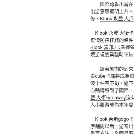
國際跨省出游在
出游意愿顯明上升。
修，
Klook 永豐 大戶
Klook 永豐 大衛卡 
疫情防控任務的條件
Klook 富邦J卡
業運營
境游玩營業臨時不恢
跟著暑期的到來
泰cube卡
都將成為
沒十仲春下旬，剛下
心點轉移到了國際，
豐 大衛卡 daway
沒
人小團游成為本年夏
Klook 台新gogo卡
序鋪開以后，游客出
重要方法，全國景區