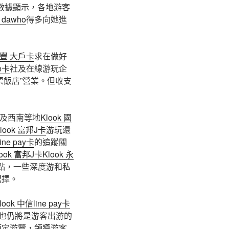
數據顯示，各地游客
 dawho
得多向她進
 永豐 大戶卡
求在做好
e卡
社及在線游玩企
票飯店”營業。但收支
及西南等地
Klook 國
look 富邦J卡
游玩還
ine pay卡
的追蹤關
look 富邦J卡
Klook 永
點，一些深度游和私
選擇。
look 中信line pay卡
”也仍將是游客出游的
預定游覽，領導游客