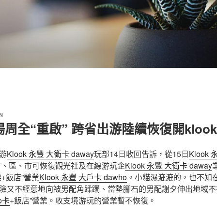
N
周全“重啟” 跨省出游陸續恢復開kloo
游
Klook 永豐 大衛卡 daway
玩部14日收回告訴，從15日
Klook
省、區、市可恢復觀光社及在線游玩企
Klook 永豐 大衛卡 daway
+飯店”營業
Klook 永豐 大戶卡 dawho
。小貓濕漉漉的，也不知
險又不經意地向被男配角蹂躪、當墊腳石的男配謝夕伸出地域不
go卡
+飯店”營業。收支境游玩的營業暫不恢復。