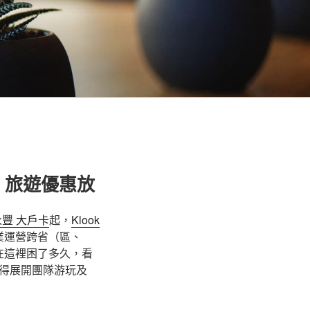
k 旅遊優惠放
 永豐 大戶卡
起，
Klook
業運營跨省（區、
在這裡困了多久，看
得展開團隊游玩及