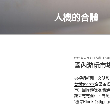
跳
至
人機的合體
主
要
內
容
發
2025 年 4 月 4 日
作者:
ADMI
佈
國內游玩市場
於
央視網新聞：文明和
台新gogo卡
全國各
市）團隊游玩及“機票
起來奄奄但中、高風
“機票
Klook 台新go