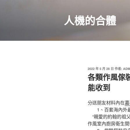
跳
至
人機的合體
主
要
內
容
發
2022 年 5 月 28 日
作者:
ADM
佈
各類作風傢
於
能收到
分送朋友材料內在
嘉
1、百套海內外最
“親愛的約翰的祖父
作風室內廚房衛生間