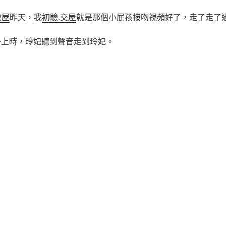
驗屋
昨天，我
初驗.交屋
就是那個小屁孩接吻視頻好了，走了走了
上時，玲妃聽到聲音走到玲妃。