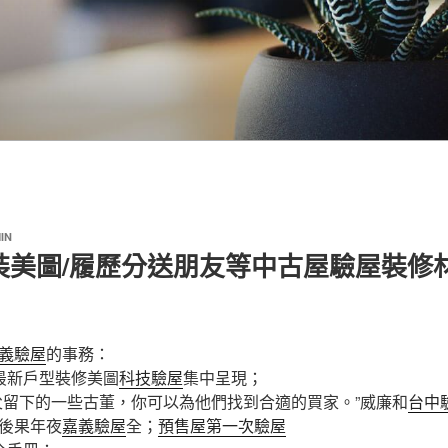
IN
裝美圖/履歷分送朋友等中古屋驗屋裝修
義驗屋
的事務：
新戶型裝修美圖
科技驗屋
集中呈現；
留下的一些古董，你可以為他們找到合適的買家。”威廉和
台中
後果年夜
嘉義驗屋
全；
預售屋
第一次驗屋