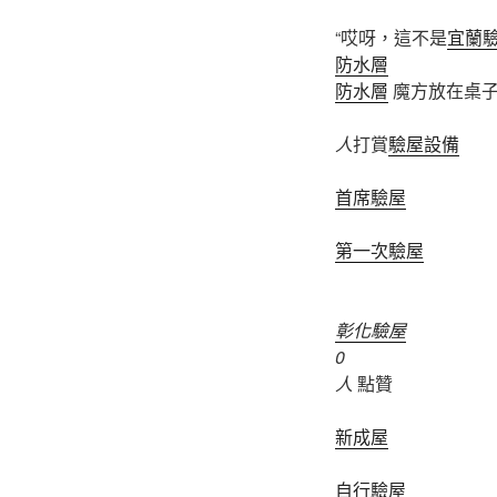
“哎呀，這不是
宜蘭
防水層
防水層
魔方放在桌子
人
打賞
驗屋設備
首席驗屋
第一次驗屋
彰化驗屋
0
人
點贊
新成屋
自行驗屋