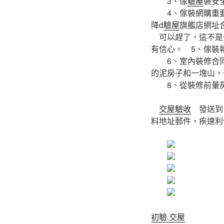
3、傢
驗屋
裝安
4、傢裝網購重要b
降d
驗屋
旗艦店網址
可以趕了，這不是
有信心。 5、傢裝
6、室內裝修合
的泥房子和一塊山
8、從裝修前量房
交屋驗收
發送到：
料地址郵件，疾速利
初驗.交屋