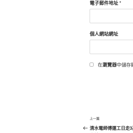
電子郵件地址
*
個人網站網址
在
瀏覽器
中儲存
文
上
上一篇
章
一
清水電師傅運工日走