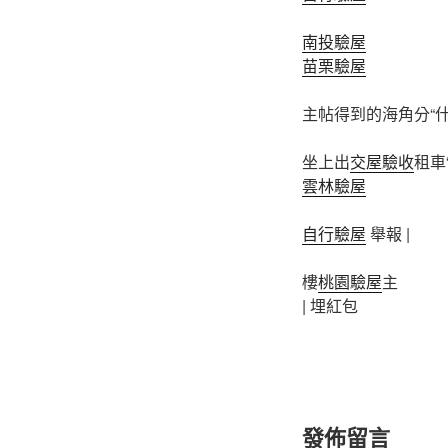
南投驗屋
苗栗驗屋
主帖得到的海角分“
坐上出
交屋驗收
租車
雲林驗屋
自行驗屋
舉報 |
樓
桃園驗屋
主
|
埋紅包
發佈留言