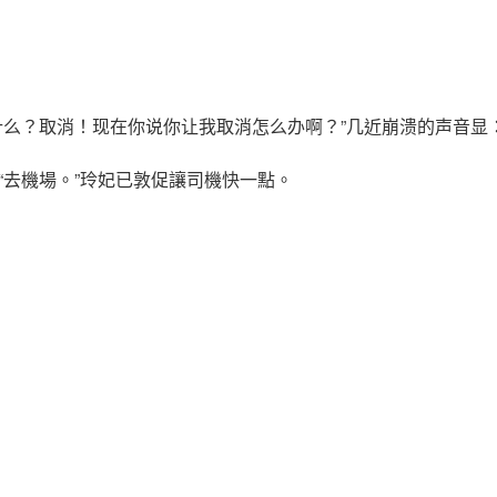
什么？取消！现在你说你让我取消怎么办啊？”几近崩溃的声音显
“去機場。”玲妃已敦促讓司機快一點。