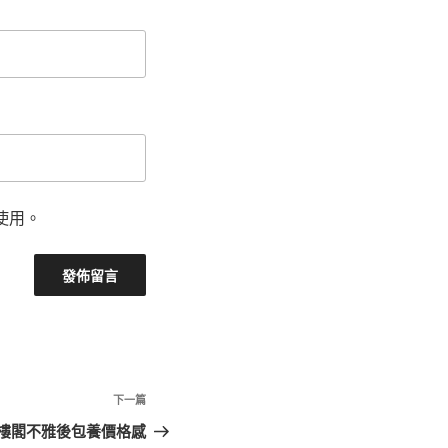
使用。
下
下一篇
一
樓閣不雅後包養價格感