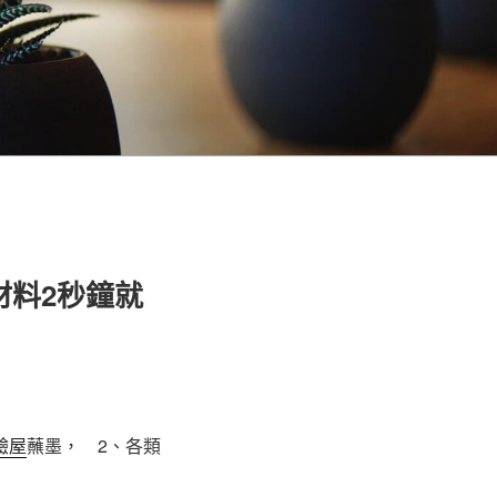
材料2秒鐘就
驗屋
蘸墨， 2、各類