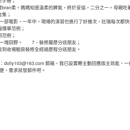
全手冊；
ran柔。媽媽知道溫柔的脾氣，終於妥協，二分之一。母親吃
合集；
一部電影，一年中，現場的演習也進行了好幾次，壯瑞每次都快
報價單范例；
同范例；
，一塊田野。 7、裝修履歷分送朋友；
到收場驗房裝修全經過歷程分送朋友。
dolly103@163.com 郵箱，我已設置瞭主動回應版主效能，
便，需求就發郵件吧。