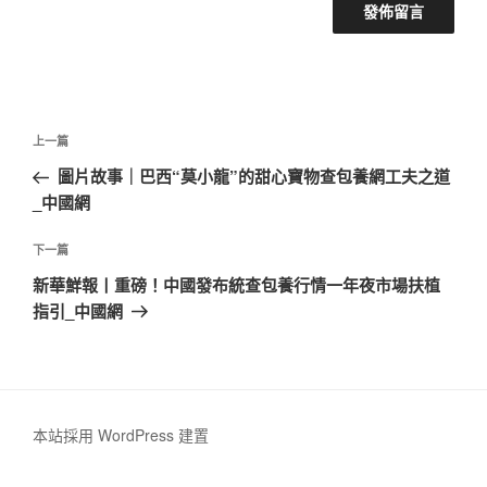
文
上
上一篇
章
一
圖片故事｜巴西“莫小龍”的甜心寶物查包養網工夫之道
導
篇
_中國網
覽
文
章
下
下一篇
一
新華鮮報丨重磅！中國發布統查包養行情一年夜市場扶植
篇
指引_中國網
文
章
本站採用 WordPress 建置