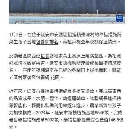
1月7日，在位于延安市安塞區招撫鎮棗灣村的舉措措施蔬
菜生孩子基地
包養網排名
，蒔植戶檢查年夜棚保溫情形。
反動老區陜西延
包養
安地處黃土高原丘陵溝壑區。為拓寬
群眾增收致富渠道，延安市隨機應變連續成長舉措措施農
業，一座座年夜棚溫室在已經的冬閑田上拔地而起，賦能
老區村落復興
包養網 花圃
。
近年來，延安市推進舉措措施農業提質增效，完成高東西
的品質成長。水肥一體化、軌道運輸車、物聯網長途把持
等智能化、輕簡化裝備利用率逐年進步，農業新質生孩子
力加快構成。2024年，延安市新扶植施基地6546畝，完成
老舊舉措措施改革5093畝，舉措措施農業綜合產值146.8億
元。