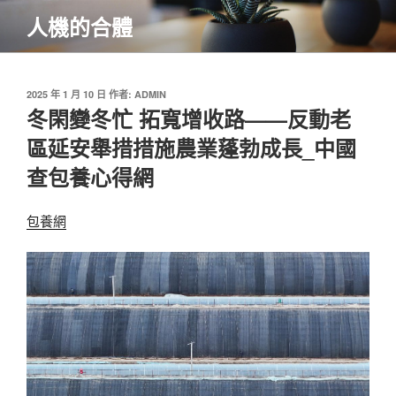
跳
人機的合體
至
主
要
內
發
2025 年 1 月 10 日
作者:
ADMIN
佈
冬閑變冬忙 拓寬增收路——反動老
容
於
區延安舉措措施農業蓬勃成長_中國
查包養心得網
包養網