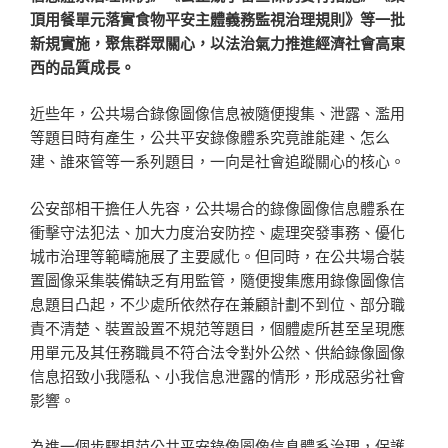
頂用餐單元落實食物平安主體義務監視治理規則》等一批
新規實施，聚焦群眾關心，以法治氣力推進經濟社會高東
西的品質成長。
近些年，公共場合錄像圖像信息被隨便搜集、泄露、濫用
等題目時有產生，公共平安錄像體系究竟誰能建、怎么
建、誰來管等一系列題目，一向是社會追蹤關心的核心。
公安部相干擔任人先容，公共場合的錄像圖像信息體系在
衝擊守法犯法、加大力度治安防控、處理突發事務、優化
城市治理等範疇施展了主要感化。但同時，在公共場合裝
置圖像采集裝備缺乏有用監管，隨便搜集應用錄像圖像信
息題目凸起，不少處所依然存在兼顧計劃不到位、部分職
責不清楚、裝置設置不規范等題目，個體處所甚至呈現應
用單元及其任務職員不符合法令對外公然、供給錄像圖像
信息招致小我隱私、小我信息泄露的情形，形成惡劣社會
影響。
為進一個步驟規范公共平安錄像圖像信息體系治理，保護