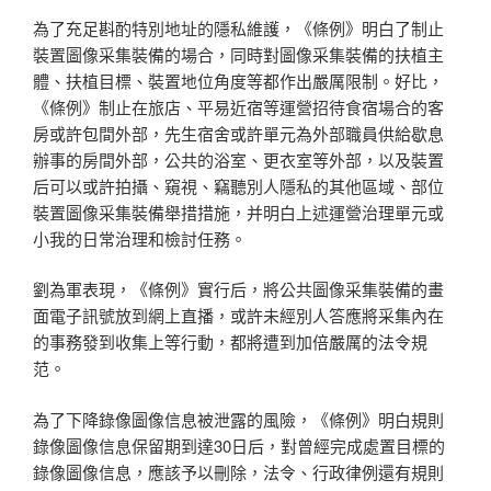
為了充足斟酌特別地址的隱私維護，《條例》明白了制止
裝置圖像采集裝備的場合，同時對圖像采集裝備的扶植主
體、扶植目標、裝置地位角度等都作出嚴厲限制。好比，
《條例》制止在旅店、平易近宿等運營招待食宿場合的客
房或許包間外部，先生宿舍或許單元為外部職員供給歇息
辦事的房間外部，公共的浴室、更衣室等外部，以及裝置
后可以或許拍攝、窺視、竊聽別人隱私的其他區域、部位
裝置圖像采集裝備舉措措施，并明白上述運營治理單元或
小我的日常治理和檢討任務。
劉為軍表現，《條例》實行后，將公共圖像采集裝備的畫
面電子訊號放到網上直播，或許未經別人答應將采集內在
的事務發到收集上等行動，都將遭到加倍嚴厲的法令規
范。
為了下降錄像圖像信息被泄露的風險，《條例》明白規則
錄像圖像信息保留期到達30日后，對曾經完成處置目標的
錄像圖像信息，應該予以刪除，法令、行政律例還有規則