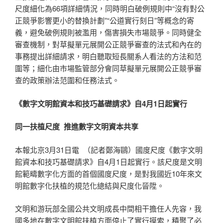
尺度細化為66項詳細情況，同時明白破例規則中“沒有對公
正競爭影響更小的替換計劃”“公道實行刻日”等概念的寄
義，避免破例規則被濫用，傷害損失市場競爭。同時健全
審查機制，對草擬單元展開公正競爭審查的法式和內在的
事務提出詳細請求，明白聽取短長關系人看法的方法和范
圍等；細化由市場監管部分會同草擬單元展開公正競爭審
查的政策辦法范圍和任務法式。
《數字文明館資本和技巧基礎請求》自4月1日起實行
同一扶植尺度 推進數字文明資本共享
本報北京3月31日電 （記者鄭海鷗）國度尺度《數字文明
館資本和技巧基礎請求》自4月1日起實行。該尺度是文明
館範疇數字化方面的首個國度尺度，是對我國近10年來文
明館數字化扶植的規范化總結與尺度化晉陞。
文明和游玩部全國公共文明成長中間相干擔任人先容，我
國多地在數字文明館扶植方面停止了實行摸索，積聚了必