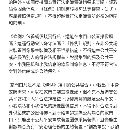
的除外。如國度機關為實行法定職責確切需求查閱、調取
錄像圖像信息，《條例》規則應該按照法定權限、法式，
嚴厲遵照保密規則，不得超越實行法定職責所必須的范圍
和限制。
《條例》
包養網價錢
實行后，還能在家門口裝置攝像頭
嗎？這種行動會涉嫌守法嗎？《條例》規則，在非公共場
合裝置圖像采集裝備及相干舉措措施，不得迫害公共平安
或許侵略別人的符合法規權益，對搜集到的觸及公共平
安、小我隱私和小我信息的錄像圖像信息，不得不符合法
令對外供給或許公然傳佈。
“家門口凡是不是《條例》規則的公共場合，小我出于本身
安防需求，可以在家門口裝置攝像頭，但不克不及迫害公
共平安和別人符合法規權益，所搜集到的觸及公共平安、
小我隱私和小我信息的錄像圖像信息，不得不符合法令對
外供給或許公然傳佈。對于確需認定為公共場合的家門
口，只能出于公共平安需求裝置圖像采集裝備，且僅能由
對該場合負有平安治理任務的主體裝置。”劉為軍說，斟酌