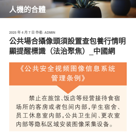
跳
人機的合體
至
主
要
內
發
2025 年 4 月 7 日
作者:
ADMIN
佈
公共場合攝像頭須設置查包養行情明
容
於
顯提醒標識（法治聚焦）_中國網