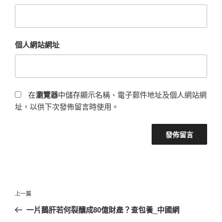
個人網站網址
在
瀏覽器
中儲存顯示名稱、電子郵件地址及個人網站網
址，以供下次發佈留言時使用。
文
上
上一篇
章
一
一片鵝肝若何裂釀成80億財產？查包養_中國網
導
篇