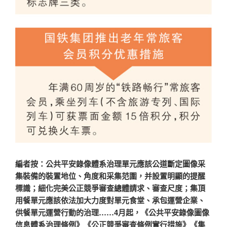
編者按：公共平安錄像體系治理單元應該公道斷定圖像采
集裝備的裝置地位、角度和采集范圍，并設置明顯的提醒
標識；細化完美公正競爭審查總體請求、審查尺度；集頂
用餐單元應該依法加大力度對單元食堂、承包運營企業、
供餐單元運營行動的治理……4月起，《公共平安錄像圖像
信息體系治理條例》《公正競爭審查條例實行措施》《集