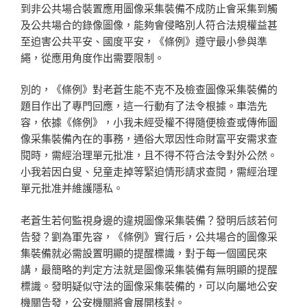
到非公共場合裝置應用圖像采集裝備不成防止會采集到觸
及公共場合的錄像圖像，能夠會侵略別人符合法規權益甚
至迫害公共平安、國度平安，《條例》遵守最小參與準
繩，從應用角度作出需要限制。
別的，《條例》對老蒼生能不克不及檢查圖像采集裝備的
題目作出了專門回應，這一行動有了法令根據。車浩先
容，依據《條例》，小我未經受權不得隨便檢查或傳佈圖
像采集裝備內在的事務，通俗大眾因性命財富平安需求查
閱時，需經治理單元批准，且不得不符合法令對外公然。
小我若因白叟、兒童走掉等緊迫情形請求查閱，需經治理
單元批准并維護隱私。
老蒼生若何監視身邊的違規圖像采集裝備？發明后該若何
告發？劉為軍先容，《條例》實行后，公共場合的圖像采
集裝備就必需設置明顯的提醒標識，對于每一個國民來
講，最簡略的判定方法就是圖像采集裝備有無明顯的提醒
標識。發明疑似守法的圖像采集裝備的，可以向屬地公安
機關告發，公安機關將會展開核對。