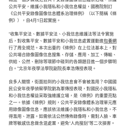
公共平安，維護小我隱私和小我信息權益，國務院制訂
《公共平安錄像圖像信息體系治理條例》（以下簡稱《條
例》），自4月1日起實施。
“收集平安法、數據平安法、小我信息維護法等法令實施
后，對收集平安、數據平安和小我信息處置運動進
包養網
行了周全規范。本次出臺的《條例》在上位法基本上，對
公共場合錄像圖像信息搜集、存儲、應用、加工、傳輸、
供給、公然、刪除等環節中碰到的各類題目進一個步驟明
白。”北京年夜學法學院副院長車浩傳授表現。
良多人關懷，街面拍到的小我信息會不會被濫用？中國國
民公安年夜學偵察學院劉為軍傳授表現，對國民小我隱私
和小我信息權益采取強維護立場，是《條例》的重要亮點
之一。依據《條例》規則，公共平安錄像體系治理單元應
用錄像圖像信息，應該依法維護小我隱私和小我信息，不
得濫用、泄露。如需依法公然傳佈錄像時，需對人臉、車
牌等敏感信息做含混處置，避免“人肉搜刮”等二次損害。