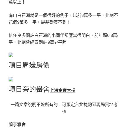
萬以上！
南山白石洲就是一個很好的例子，以前3萬多一平，此刻不
花個9萬多一平，最基礎買不到！
信任良多關註白石洲的小同伴都應當很明白，前年頭6.8萬/
平，此刻曾經賣到8~9萬+/平瞭
項目周邊房價
項目旁的黌舍
上海金帝大樓
一篇文章說明不瞭所有的，可預定
台北捷豹
到現場實地考
核
蘭亭雅舍