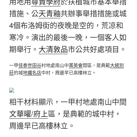
用地用
尊貴學府
於扶植城市基本舉措
措施、公
天青釉
共辦事舉措措施或城
4個布洛姆街的夜晚是空的，荒凉和
寒冷。演出的最後一晚，一個客人如
期舉行。
大清敦品
市公共好處項目。
一甲
佳泰世田谷
村地處南山中
菁英會
間區，是典範
大統別
莊
的城
地鐵名店
中村，周邊早已高樓林立。
相干材料顯示，一甲村地處南山中間
文華曜/府上
區，是典範的城中村，
周邊早已高樓林立。