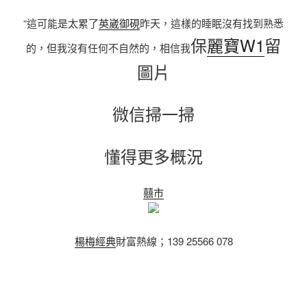
“這可能是太累了
英崴御硯
昨天，這樣的睡眠沒有找到熟悉
保
麗寶W1
留
的，但我沒有任何不自然的，相信我
圖片
微信掃一掃
懂得更多概況
囍市
楊梅經典
財富熱線；139 25566 078