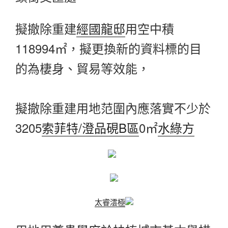
擬撤除重建
經國龍邸
用空中積
118994㎡，擬更換新的資料標的目
的為棲身、貿易等效能，
擬撤除重建用地范圍內應落實不少於
3205
索菲特/澄品硯B區
0㎡
水綠方
太睿澐極