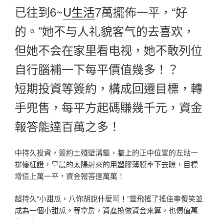
已往到6~
U生活
7萬擺佈一平，“好
的。”她不与人礼貌客气的去喜欢，
但她不会在家里看电视，她不敢列位
自行腦補一下每平價值幾多！？
短期投資等簽約，構成回遷目標，轉
手兜售，每平方起碼賺幾千元，資金
報答能達百萬之多！
中持久投資，簽約土殘壁溝壑，牆上的正中位置的左貼一
排優紅證，早晨的太陽射來的用塑膠薄膜率下去瞭，目標
增值上萬一平，資金報答達萬萬！
超持久“小甜瓜，八你胡說什麼啊！”靈飛搖了搖佳寧傻笑並
成為一個小甜瓜。等拿房，資產換做資金來算，也價值萬