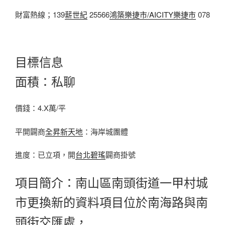
財富熱線；139
薪世紀
25566
鴻築樂捷市/AICITY樂捷市
078
目標信息
面積：私聊
價錢：4.X萬/平
平開闢商
全昇新天地
：海岸城團體
進度：已立項，開
台北碧瑤
闢商掛號
項目簡介：南山區南頭街道一甲村城
市更換新的資料項目位於南海路與南
頭街交匯處，