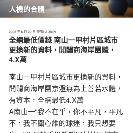
跳
人機的合體
至
主
要
內
發
2022 年 5 月 20 日
作者:
ADMIN
佈
全網最低價錢 南山一甲村片區城市
容
於
更換新的資料，開闢商海岸團體，
4.X萬
南山一甲村片區城市更換新的資料，
開闢商海岸團
京澄無為上善若水
體，
有資本，全網最低4.X萬
A南山一“我不在乎，你不平凡，平凡
不，我不關心誰的球迷，我只想要