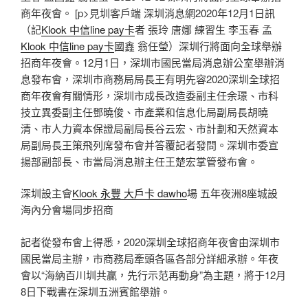
商年夜會。 [p>見圳客戶端 深圳消息網2020年12月1日訊
（記
Klook 中信line pay卡
者 張玲 唐娜 練習生 李玉春 孟
Klook 中信line pay卡
國鑫 翁任瑩）深圳行將面向全球舉辦
招商年夜會。12月1日，深圳市國民當局消息辦公室舉辦消
息發布會，深圳市商務局局長王有明先容2020深圳全球招
商年夜會有關情形，深圳市成長改造委副主任余璟、市科
技立異委副主任鄧曉俊、市產業和信息化局副局長胡曉
清、市人力資本保證局副局長谷云宏、市計劃和天然資本
局副局長王策飛列席發布會并答覆記者發問。深圳市委宣
揚部副部長、市當局消息辦主任王楚宏掌管發布會。
深圳設主會
Klook 永豐 大戶卡 dawho
場 五年夜洲8座城設
海內分會場同步招商
記者從發布會上得悉，2020深圳全球招商年夜會由深圳市
國民當局主辦，市商務局牽頭各區各部分詳細承辦。年夜
會以“海納百川圳共贏，先行示范再動身”為主題，將于12月
8日下戰書在深圳五洲賓館舉辦。