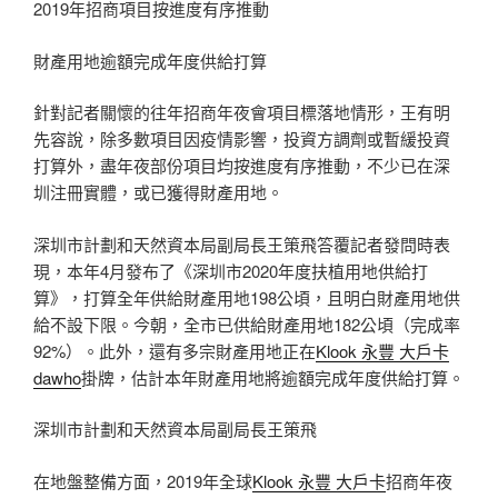
2019年招商項目按進度有序推動
財產用地逾額完成年度供給打算
針對記者關懷的往年招商年夜會項目標落地情形，王有明
先容說，除多數項目因疫情影響，投資方調劑或暫緩投資
打算外，盡年夜部份項目均按進度有序推動，不少已在深
圳注冊實體，或已獲得財產用地。
深圳市計劃和天然資本局副局長王策飛答覆記者發問時表
現，本年4月發布了《深圳市2020年度扶植用地供給打
算》，打算全年供給財產用地198公頃，且明白財產用地供
給不設下限。今朝，全市已供給財產用地182公頃（完成率
92%）。此外，還有多宗財產用地正在
Klook 永豐 大戶卡
dawho
掛牌，估計本年財產用地將逾額完成年度供給打算。
深圳市計劃和天然資本局副局長王策飛
在地盤整備方面，2019年全球
Klook 永豐 大戶卡
招商年夜