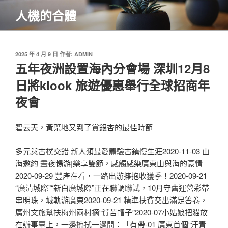
跳
人機的合體
至
主
要
內
發
2025 年 4 月 9 日
作者:
ADMIN
佈
五年夜洲設置海內分會場 深圳12月8
容
於
日將klook 旅遊優惠舉行全球招商年
夜會
碧云天，黃葉地又到了賞銀杏的最佳時節
多元與古樸交錯 新人類最愛體驗古鎮慢生涯2020-11-03 山
海邀約 晝夜暢游|樂享雙節，感觸感染廣東山與海的豪情
2020-09-29 豐產在看，一路出游擁抱收獲季！2020-09-21
“廣清城際”“新白廣城際”正在聯調聯試，10月守舊運營彩帶
串明珠，城軌游廣東2020-09-21 精準扶貧交出滿足答卷，
廣州文旅幫扶梅州兩村摘“貧苦帽子”2020-07小姑娘把貓放
在辦事臺上，一邊擦拭一邊問：「有帶-01 廣東首個“汗青