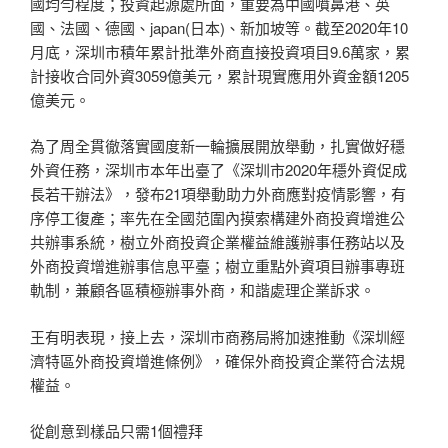
國均勻程度；投資起源處所面，重要為中國噴鼻港、英
國、法國、德國、japan(日本)、新加坡等。截至2020年10
月底，深圳市積年累計批準外商直接投資項目9.6萬家，累
計接收合同外資3059億美元，累計現實應用外資金額1205
億美元。
為了周全貫徹落實國度新一輪擴展開放舉動，扎實做好穩
外資任務，深圳市本年出臺了《深圳市2020年穩外資促成
長若干辦法》，發布21項舉動助力外商應對疫情影響，有
序停工復產；率先在全國范圍內摸索構建外商投資增進公
共辦事系統，樹立外商投資企業權益維護辦事任務站以及
外商投資增進辦事信息平臺；樹立重點外資項目辦事專班
軌制，兼顧各區積極辦事外商，和諧處理企業訴求。
王有明表現，接上去，深圳市商務局將加速推動《深圳經
濟特區外商投資增進條例》，確保外商投資企業符合法規
權益。
從創意到樣品只需1個禮拜