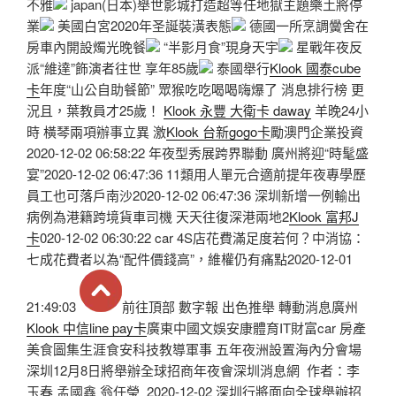
不雅
japan(日本)舉世影城打造超等任地獄主題樂土將停
業
美國白宮2020年圣誕裝潢表態
德國一所烹調黌舍在
房車內開設燭光晚餐
“半影月食”現身天宇
星戰年夜反
派“維達”飾演者往世 享年85歲
泰國舉行
Klook 國泰cube
卡
年度“山公自助餐節” 眾猴吃吃喝喝嗨爆了 消息排行榜 更
況且，葉教員才25歲！
Klook 永豐 大衛卡 daway
羊晚24小
時 橫琴兩項辦事立異 激
Klook 台新gogo卡
勵澳門企業投資
2020-12-02 06:58:22 年夜型秀展跨界聯動 廣州將迎“時髦盛
宴”2020-12-02 06:47:36 11類用人單元合適前提年夜專學歷
員工也可落戶南沙2020-12-02 06:47:36 深圳新增一例輸出
病例為港籍跨境貨車司機 天天往復深港兩地2
Klook 富邦J
卡
020-12-02 06:30:22 car 4S店花費滿足度若何？中消協：
七成花費者以為“配件價錢高”，維權仍有痛點2020-12-01
21:49:03
前往頂部 數字報 出色推舉 轉動消息廣州
Klook 中信line pay卡
廣東中國文娛安康體育IT財富car 房產
美食圖集生涯食安科技教導軍事 五年夜洲設置海內分會場
深圳12月8日將舉辦全球招商年夜會深圳消息網 作者：李
玉春 孟國鑫 翁任瑩 2020-12-02 深圳行將面向全球舉辦招