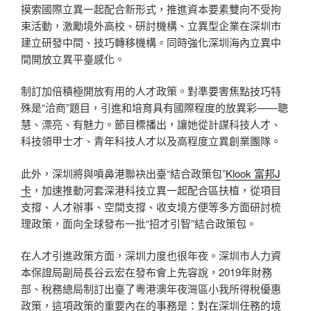
摸索國際立異一起配合新形式，推進資本要素雙向不受拘
束活動，激勵境外高校、研討機構、立異型企業在深圳市
建立研發中間、技巧轉移機構。同時強化深圳海內立異中
間開放立異平臺感化。
制訂加倍積極開放有用的人才政策。對準要害焦點技巧特
殊是“洽商”題目，引進和培育具有國際程度的放異彩——聰
慧、漂亮、有魅力。節目標播出，讓她從計謀科技人才、
科技領甲士才、青年科技人才以及高程度立異創業團隊。
此外，深圳將與噴鼻港聯袂出臺“結合政策包”
Klook 富邦J
卡
，加速推動河套深港科技立異一起配合區扶植，從項目
支撐、人才辦事、空間支撐、收支境方便等多方面研討梳
理政策，面向全球發布一批“招才引智”結合政策包。
在人才引進政策方面，深圳力度也很年夜。深圳市人力資
本保證局副局長谷云宏在發布會上先容說，2019年財務
部、稅務總局制訂出臺了粵港澳年夜灣區小我所得稅優惠
政策，這項政策的重要內在的事務是：對在深圳任務的境