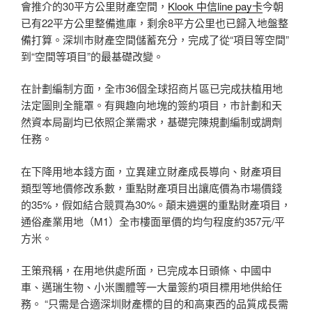
會推介的30平方公里財產空間，
Klook 中信line pay卡
今朝
已有22平方公里整備進庫，剩余8平方公里也已歸入地盤整
備打算。深圳市財產空間儲蓄充分，完成了從“項目等空間”
到“空間等項目”的最基礎改變。
在計劃編制方面，全市36個全球招商片區已完成扶植用地
法定圖則全籠罩。有興趣向地塊的簽約項目，市計劃和天
然資本局副均已依照企業需求，基礎完陳規劃編制或調劑
任務。
在下降用地本錢方面，立異建立財產成長導向、財產項目
類型等地價修改系數，重點財產項目出讓底價為市場價錢
的35%，假如結合競買為30%。顛末遴選的重點財產項目，
通俗產業用地（M1）全市樓面單價的均勻程度約357元/平
方米。
王策飛稱，在用地供處所面，已完成本日頭條、中國中
車、邁瑞生物、小米團體等一大量簽約項目標用地供給任
務。 “只需是合適深圳財產標的目的和高東西的品質成長需