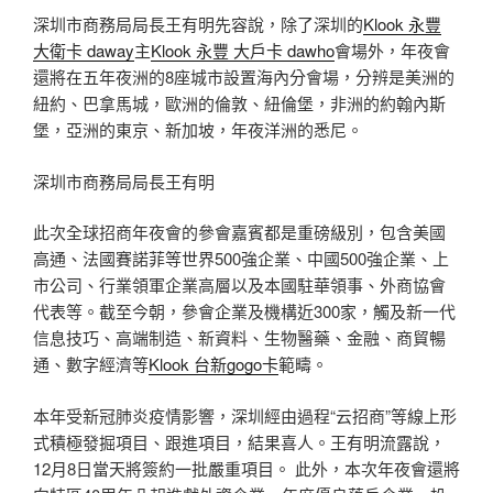
深圳市商務局局長王有明先容說，除了深圳的
Klook 永豐
大衛卡 daway
主
Klook 永豐 大戶卡 dawho
會場外，年夜會
還將在五年夜洲的8座城市設置海內分會場，分辨是美洲的
紐約、巴拿馬城，歐洲的倫敦、紐倫堡，非洲的約翰內斯
堡，亞洲的東京、新加坡，年夜洋洲的悉尼。
深圳市商務局局長王有明
此次全球招商年夜會的參會嘉賓都是重磅級別，包含美國
高通、法國賽諾菲等世界500強企業、中國500強企業、上
市公司、行業領軍企業高層以及本國駐華領事、外商協會
代表等。截至今朝，參會企業及機構近300家，觸及新一代
信息技巧、高端制造、新資料、生物醫藥、金融、商貿暢
通、數字經濟等
Klook 台新gogo卡
範疇。
本年受新冠肺炎疫情影響，深圳經由過程“云招商”等線上形
式積極發掘項目、跟進項目，結果喜人。王有明流露說，
12月8日當天將簽約一批嚴重項目。 此外，本次年夜會還將