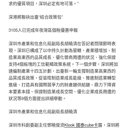
求的優質項目，深圳必定有地可落。”
深港將聯袂出臺“結合政策包”
3105人已完成年夜灣區個稅優惠申報
深圳市產業和信息化局副局長胡曉清在答記者問環節時表
現，深圳已構成了以中持久計劃為管轄，產業穩增加、制
造業高東西的品質成長、優化營商周遭的狀況、強化保證
支持4個板塊的工信範疇政策系統。下一個步驟，深圳將加
速編制產業十四五計劃，出臺新一輪支撐制造業高東西的
品質成長政策，從晉陞制造業成長能級、推進制造業轉型
進級、打造具有國際競爭力的財產鏈供給鏈、鼎力下降資
本要素本錢、保證制造業成長空間、優化企業成長周遭的
狀況等6個方面提出詳細舉動。
深圳市產業和信息化局副局長胡曉清
深圳市科創委副主任鄧曉俊流
Klook 國泰cube卡
露，深圳將