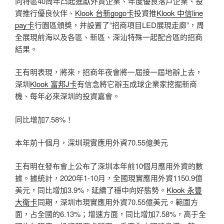
向特區40周年凸起進獻外資企業、年度優良落戶企業、投
資推行優良伙伴、
Klook 台新gogo卡
投資推
Klook 中信line
pay卡
行園區頒獎，并設置了“招商項目LED展現走廊”，周
全展現前海以及各區、新區、深汕特殊一起配合區的招商
結果。
王有明表現，將來，招商年夜會將一屆接一屆地辦上去，
深圳
Klook 富邦J卡
有信念將它辦玉成球企業家挖掘新商
機、每年必來深圳的投資嘉會。
同比增加7.58%！
本年前十個月，深圳現實應用外資70.55億美元
王有明在發布會上公布了深圳本年前10個月應用外資的數
據。據統計，2020年1-10月，全國現實應用外資1150.9億
美元，同比增加3.9%，延續了穩中向好態勢。
Klook 永豐
大衛卡
同期，深圳市現實應用外資70.55億美元。範圍方
面，占全國的6.13%；增速方面，同比增加7.58%，高于全