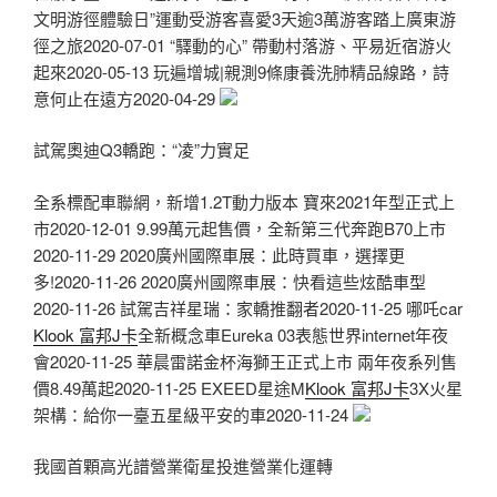
文明游徑體驗日”運動受游客喜愛3天逾3萬游客踏上廣東游
徑之旅2020-07-01 “驛動的心” 帶動村落游、平易近宿游火
起來2020-05-13 玩遍增城|親測9條康養洗肺精品線路，詩
意何止在遠方2020-04-29
試駕奧迪Q3轎跑：“凌”力實足
全系標配車聯網，新增1.2T動力版本 寶來2021年型正式上
市2020-12-01 9.99萬元起售價，全新第三代奔跑B70上市
2020-11-29 2020廣州國際車展：此時買車，選擇更
多!2020-11-26 2020廣州國際車展：快看這些炫酷車型
2020-11-26 試駕吉祥星瑞：家轎推翻者2020-11-25 哪吒car
Klook 富邦J卡
全新概念車Eureka 03表態世界internet年夜
會2020-11-25 華晨雷諾金杯海獅王正式上市 兩年夜系列售
價8.49萬起2020-11-25 EXEED星途M
Klook 富邦J卡
3X火星
架構：給你一臺五星級平安的車2020-11-24
我國首顆高光譜營業衛星投進營業化運轉