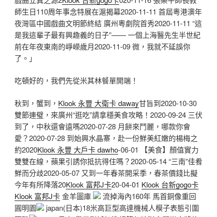
師生日110周年事念特展在滬揭幕2020-11-11 首屆粵港澳年
夜灣區中國戲曲文明節終結 廣州粵劇院首秀2020-11-11 “這
是我這輩子最有興趣義的日子”—— 一個上海醫先生半世紀
前在年夜東南的崢嶸歲月2020-11-09 微，我就不延誤你
了。」
吃頓好的，我們先從米其林餐單開端！
秋到，蟹到，
Klook 永豐 大衛卡 daway
甘旨到2020-10-30
雙節連璧，來廣州“逛吃”請拿穩美食攻略！2020-09-24 三伏
到了，中秋還會遠嗎2020-07-28 月餅來鬥麗，哪款你會
愛？2020-07-28 到始興水晶寨，赴一份鮮美紅嫩的楊梅之
約2020
Klook 永豐 大戶卡 dawho
-06-01 【美食】顏值實力
雙雙在線，蘋果引誘你抵抗得住嗎？2020-05-14 “三南”佳肴
鮮而分歧2020-05-07 又到一年春茶開采季，春茶價錢比擬
今年有所降落20
Klook 富邦J卡
20-04-01
Klook 台新gogo卡
Klook 富邦J卡
金羊圖庫
流掉海內160年 馬首銅像重回
圓明園
japan(日本)18米高巨型高達機械人模子表態引圍