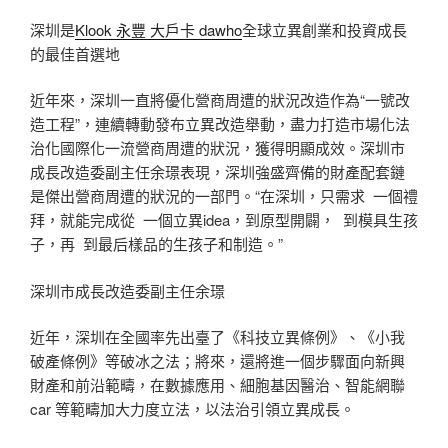
深圳是
Klook 永豐 大戶卡 dawho
全球立異創業和投資成長
的最佳首選地
近年來，深圳一直將優化營商周遭的狀況改造作為“一號改
造工程”，連續轉動發布立異改造舉動，盡力打造市場化法
治化國際化一流營商周遭的狀況，獲得明顯成效。深圳市
成長改造委副主任余璟表現，深圳強盛齊備的財產配套鏈
是傑出營商周遭的狀況的一部門。“在深圳，只需求 一個禮
拜，就能完成從 一個立異idea，到原型開闢， 到模具生孩
子，再 到最后樣品的生孩子和制造。”
深圳市成長改造委副主任余璟
近年，深圳在全國率先出臺了《科技立異條例》、《小我
破產條例》等破冰之法；將來，還將進一個步驟面向新興
財產和前沿範疇，在數據應用、細胞基因醫治、智能網聯
car 等範疇加大力度立法，以法治引領立異成長。