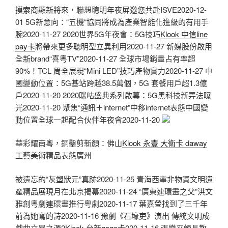
摸索商顯新將來，聯想聰明年夜屏邀您共赴ISVE2020-12-
01 5G新意向：“五機“協同將成為產業智能化進級的有用手
腕2020-11-27 2020世界5G年夜會：5G技巧
Klook 中信line
pay卡
將帶來更多聰明型立異利用2020-11-27 新媒股份啟用
全新brand“喜粵TV”2020-11-27 全球市場銷量占有率超
90%！TCL 周全展現“Mini LED”技巧產物實力2020-11-27 中
國變動位置：5G基站跨越38.5萬個，5G 套餐用戶超1.3億
戶2020-11-20 2020咪咕盛典系列啟幕：5G黑科技新弄法曝
光2020-11-20 聚焦“通訊＋internet”中移internet表態中國變
動位置全球一起配合伙伴年夜會2020-11-20
華彩耀南粵，銅鑿剪新顏：佛山
Klook 永豐 大衛卡 daway
工藝美術精品表態廣州
被遺忘的“灰塑狀元”真跡2020-11-25 青海西寧非物資文明遺
產精品展現月在北京揭幕2020-11-24 “廣東連環畫之父”洪文
雅創粵劇連環畫推行粵劇2020-11-17 葉嘉瑩找到了三千年
前為她寫的詩2020-11-16 豫劇《石壕吏》演出 傳統文明成
戲曲立異之源2
Klook 台新gogo卡
020-11-16 張樂平師長教