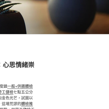
：心思情緒崇
度鎮
一般+供膳體檢
勞工健檢
七點五公分
向金色光芒，試圖以
，這場荒謬的
體檢推