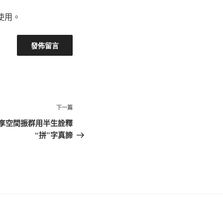
使用。
下
下一篇
一
共享空間振群用半生詮釋
篇
“拼”字真諦
文
章