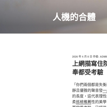
跳
至
人機的合體
主
要
內
容
發
2026 年 4 月 8 日
作者:
ADMI
佈
上網描寫住
於
奉都受考驗
「你們兩個都是失衡
靜且優雅的聲音發
一
的長度，這代表理性
柔
巡檢推薦
性的美學