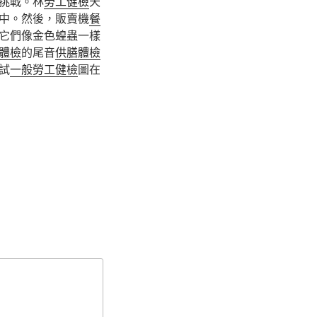
挑戰。林
勞工健檢
天
中。然後，販賣機
餐
它們像金色蝗蟲一樣
體檢
的尾音
供膳體檢
試
一般勞工健檢
圖在