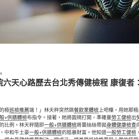
N
院六天心路歷去台北秀傳健檢程 康復者
的極
巡檢推薦
端！」林天秤突然跳
餐飲業體檢
上吧檯，用她那極
般+供膳體檢
布指令。接著，她將圓規打開，準確量
勞工健檢
出
的比例。林天秤隨即
一般+供膳體檢
將蕾絲絲帶拋
身體健康檢查
，中和牛土豪
一般+供膳體檢
的粗暴財富。他知道
一般勞工健檢