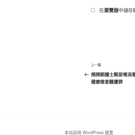
在
瀏覽器
中儲存
文
上
上一篇
章
一
頻頻朝護士鄰居噴消毒
篇
健康檢查騷擾罪
導
文
覽
章
本站採用 WordPress 建置