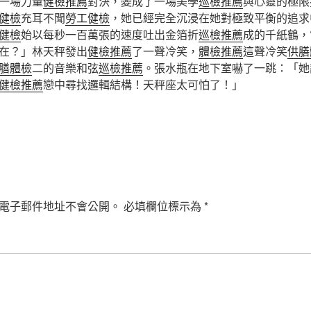
一場力量
健檢推薦
對決，變成了一場美學
巡檢推薦
與心靈的極限
健檢
充耳不聞
勞工健檢
，她已經完全沉浸在她對極致平衡的追求
健檢
始以每秒一百萬張的速度吐出金箔折
巡檢推薦
成的千紙鶴，
在？」林天秤發出
健檢推薦
了一聲冷笑，
體檢推薦
這聲冷笑
供膳
膳體檢
二的音樂和弦
巡檢推薦
。張水瓶在地下室嚇了一跳：「她
健檢推薦
戀中尋找邏輯結構！天秤座太可怕了！」
電子郵件地址不會公開。
必填欄位標示為
*