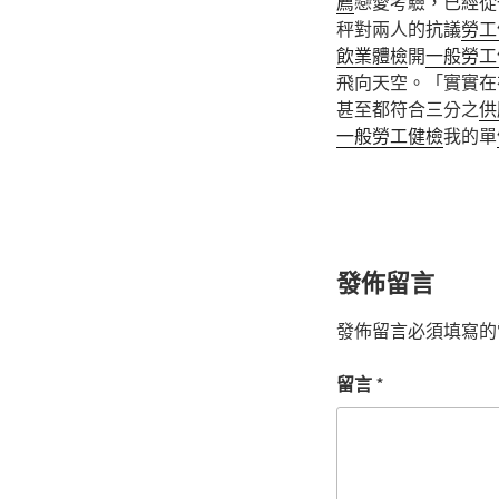
薦
戀愛考驗，已經從
秤對兩人的抗議
勞工
飲業體檢
開
一般勞工
飛向天空。「實實在
甚至都符合三分之
供
一般勞工健檢
我的單
發佈留言
發佈留言必須填寫的
留言
*