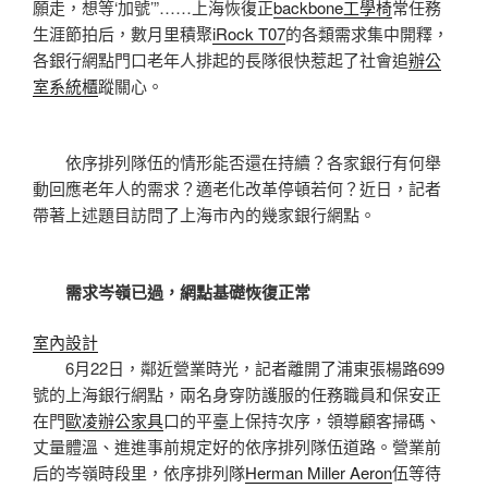
願走，想等‘加號’”
……
上海恢復正
backbone工學椅
常任務
生涯節拍后，數月里積聚
iRock T07
的各類需求集中開釋，
各銀行網點門口老年人排起的長隊很快惹起了社會追
辦公
室系統櫃
蹤關心。
依序排列隊伍的情形能否還在持續？各家銀行有何舉
動回應老年人的需求？適老化改革停頓若何？近日，記者
帶著上述題目訪問了上海市內的幾家銀行網點。
需求岑嶺已過，網點基礎恢復正常
室內設計
6月22日，鄰近營業時光，記者離開了浦東張楊路699
號的上海銀行網點，兩名身穿防護服的任務職員和保安正
在門
歐凌辦公家具
口的平臺上保持次序，領導顧客掃碼、
丈量體溫、進進事前規定好的依序排列隊伍道路。營業前
后的岑嶺時段里，依序排列隊
Herman Miller Aeron
伍等待