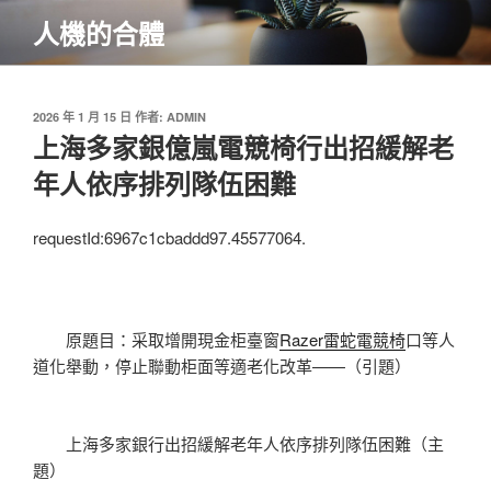
跳
人機的合體
至
主
要
內
發
2026 年 1 月 15 日
作者:
ADMIN
佈
上海多家銀億嵐電競椅行出招緩解老
容
於
年人依序排列隊伍困難
requestId:6967c1cbaddd97.45577064.
原題目：采取增開現金柜臺窗
Razer雷蛇電競椅
口等人
道化舉動，停止聯動柜面等適老化改革——（引題）
上海多家銀行出招緩解老年人依序排列隊伍困難（主
題）