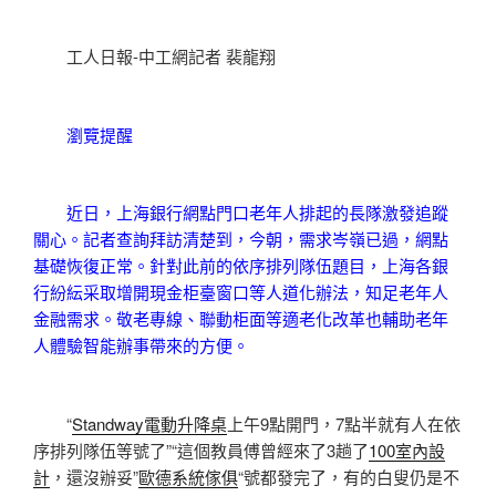
工人日報-中工網記者 裴龍翔
瀏覽提醒
近日，上海銀行網點門口老年人排起的長隊激發追蹤
關心。記者查詢拜訪清楚到，今朝，需求岑嶺已過，網點
基礎恢復正常。針對此前的依序排列隊伍題目，上海各銀
行紛紜采取增開現金柜臺窗口等人道化辦法，知足老年人
金融需求。敬老專線、聯動柜面等適老化改革也輔助老年
人體驗智能辦事帶來的方便。
“
Standway電動升降桌
上午9點開門，7點半就有人在依
序排列隊伍等號了”“這個教員傅曾經來了3趟了
100室內設
計
，還沒辦妥”
歐德系統傢俱
“號都發完了，有的白叟仍是不