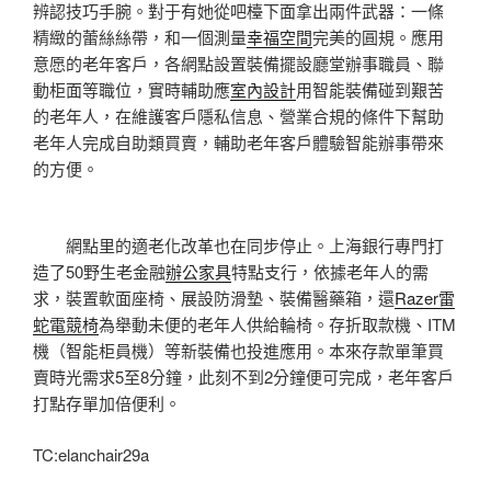
辨認技巧手腕。對于有她從吧檯下面拿出兩件武器：一條
精緻的蕾絲絲帶，和一個測量
幸福空間
完美的圓規。應用
意愿的老年客戶，各網點設置裝備擺設廳堂辦事職員、聯
動柜面等職位，實時輔助應
室內設計
用智能裝備碰到艱苦
的老年人，在維護客戶隱私信息、營業合規的條件下幫助
老年人完成自助類買賣，輔助老年客戶體驗智能辦事帶來
的方便。
網點里的適老化改革也在同步停止。上海銀行專門打
造了50野生老金融
辦公家具
特點支行，依據老年人的需
求，裝置軟面座椅、展設防滑墊、裝備醫藥箱，還
Razer雷
蛇電競椅
為舉動未便的老年人供給輪椅。存折取款機、ITM
機（智能柜員機）等新裝備也投進應用。本來存款單筆買
賣時光需求5至8分鐘，此刻不到2分鐘便可完成，老年客戶
打點存單加倍便利。
TC:elanchair29a