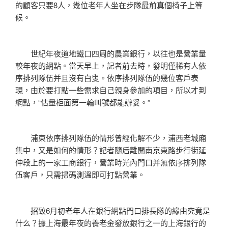
的顧客只要8人，幾位老年人坐在步隊最前真個椅子上等
候。
世紀年夜道地鐵口四周的農業銀行，以往也是營業量
較年夜的網點。當天早上，記者前去時，發明僅稀有人依
序排列隊伍并且沒有白叟。依序排列隊伍的幾位客戶表
現，由於要打點一些需求自己親身參加的項目，所以才到
網點，“估量柜面第一輪叫號都能辦妥。”
浦東依序排列隊伍的情形曾經化解不少，浦西老城廂
集中，又是如何的情形？記者隨后離開南京東路步行街延
伸段上的一家工商銀行，營業時光內門口并無依序排列隊
伍客戶，只需掃碼測溫即可打點營業。
招致6月初老年人在銀行網點門口排長隊的緣由究竟是
什么？據上海最年夜的養老金發放銀行之一的上海銀行的