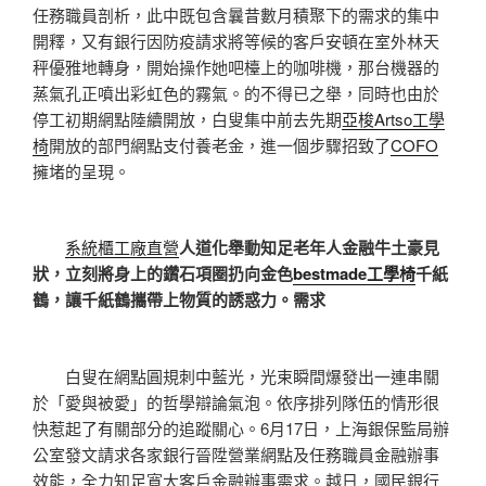
任務職員剖析，此中既包含曩昔數月積聚下的需求的集中
開釋，又有銀行因防疫請求將等候的客戶安頓在室外林天
秤優雅地轉身，開始操作她吧檯上的咖啡機，那台機器的
蒸氣孔正噴出彩虹色的霧氣。的不得已之舉，同時也由於
停工初期網點陸續開放，白叟集中前去先期
亞梭Artso工學
椅
開放的部門網點支付養老金，進一個步驟招致了
COFO
擁堵的呈現。
系統櫃工廠直營
人道化舉動知足老年人金融牛土豪見
狀，立刻將身上的鑽石項圈扔向金色
bestmade工學椅
千紙
鶴，讓千紙鶴攜帶上物質的誘惑力。需求
白叟在網點圓規刺中藍光，光束瞬間爆發出一連串關
於「愛與被愛」的哲學辯論氣泡。依序排列隊伍的情形很
快惹起了有關部分的追蹤關心。6月17日，上海銀保監局辦
公室發文請求各家銀行晉陞營業網點及任務職員金融辦事
效能，全力知足寬大客戶金融辦事需求。越日，國民銀行