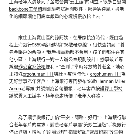
上海老年人清楚到了金融營業“云上辦”的利益。很多白叟開
backbone工學椅
端測驗考試翻開軟件、撥通德律風，適老
化的細節讓他們底本嚴重的心境慢慢放松上去。
家住上海寶山區的孫阿姨，在居家抗疫時代，經由過
程上海銀行95594客服熱線“96敬老專線”，很快查詢到了養
老金賬戶的余額。“我手機電腦都不會用，孩子們都住在其
他小區，上海銀行一對一人
辦公室規劃設計
工辦事敬老專
線很
辦公室系統櫃
便利。”查到了準時發放的養老金，她心
里特殊
ergohuman 111
結壯。疫情時代，
ergohuman 111
為
更好辦事老年客戶，上海銀行專門發布“96敬
Herman Miller
Aeron
老專線”并調劑為首句播報，老年客戶按
護脊工學椅
鍵縱貫人工辦事，極年夜處所便了老年人群體。
為了讓手機銀行加倍“平安、簡略、好用”，上海銀行聯
合老年客戶的需求，對養老客戶專屬“美妙生涯版”手機銀行
停止進級，增添了“刷臉登岸”“指紋辨認”“聲紋辨認”等生物