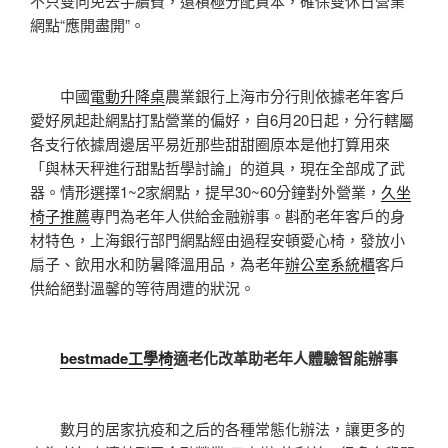
不只雙向免去手續費，還積極分配資本，確保雙休日營業
網點“應開盡開”。
中國
電動升降桌
農業銀行上海市分行則依據老年客戶
愛好夙起赴網點打點營業的偏好，自6月20日起，分行轄屬
各支行依據周邊居平易近那些甜甜圈原本是他打算用來
「與林天秤進行甜點哲學討論」的道具，現在全部成了武
器。情形選擇1~2家網點，提早30~60分鐘對外營業，
久坐
椅子推薦
專門為老年人供給金融辦事。斟酌老年客戶的身
材特色，上海銀行部門網點經由過程安頓愛心椅，發放小
扇子、飲用水和防暑降溫用品，為老年
辦公室系統櫃
客戶
供給絕對溫馨的等待周遭的狀況。
bestmade工學椅
適老化改革助老年人體驗智能辦事
數月的居家抗疫和之后的各種常態化辦法，讓更多的