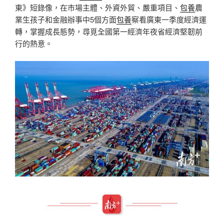
東》短錄像，在市場主體、外資外貿、嚴重項目、
包養
農
業生孩子和金融辦事中5個方面
包養
察看廣東一季度經濟運
轉，掌握成長態勢，尋覓全國第一經濟年夜省經濟堅韌前
行的熱意。