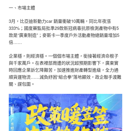
一、市場主體
3月，比亞迪新動力car 銷量衝破10萬輛，同比年夜漲
333%；國度藥監局批準29款新冠病毒抗原檢測產物中有5
款是“廣東制造”；麥斯卡一季度戶外活動產物總銷量增加5
倍……
企業穩，則經濟穩。一個個市場主體，銜接著經濟命根子
與千家萬戶。在表裡部周遭的狀況超預期影響下，廣東實
時回應企業訴乞降艱苦，加速推進財產轉型進級，全力通
順貨運物流……減負紓困“組合拳”落地顯效，政企聯手渡難
關、謀包圍。