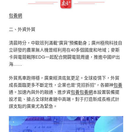
包養網
二、外資外貿
清晨時分，中歐班列滿載“廣貨”預備動身；廣州極飛科技自
立研發的農業無人機曾經利用在40多個國度和地域；麥斯
卡與電競戰隊EDG一起配合開闢電競周邊，推進中國IP出
海……
外貿馬車跑得穩，廣東經濟底氣更足。全球疫情下，外貿
成長面臨更多不斷定性，企業也是“見招拆招”，各顯神
包養
通。加速內與外的融通、進步資
包養
包養網
本設置裝備擺
設才能、搶占全球財產鏈中高端，對于打造新成長格式計
謀支點的廣東尤為緊急。