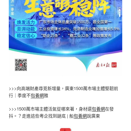
>>>向高端財產尋覓新增量，廣東1500萬市場主體堅韌前
行｜季度不
包養網
雅
>>>1500萬市場主體活氣從哪來著，身材還
包養網
在發
抖。？走進這些粵企找到謎底 | 船
包養網
說廣東