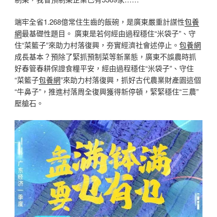
端牢全省1.268億常住生齒的飯碗，是廣東嚴重計謀性
包養
網
最基礎性題目。 廣東是若何經由過程穩住“米袋子”、守
住“菜籃子”來助力村落復興，夯實經濟社會述停止。
包養網
成長基本？預除了緊抓預制菜等新業態，廣東不誤農時抓
好春管春耕保證食糧平安，經由過程穩住“米袋子”、守住
“菜籃子
包養網
”來助力村落復興，抓好古代農業財產園這個
“牛鼻子”，推進村落周全復興獲得新停頓，緊緊穩住“三農”
壓艙石。