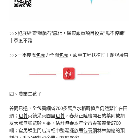
>>>施展經濟“壓艙石”感化，廣東嚴重項目投資“馬不停蹄”
｜季度不雅
>>>一季度虎
包養
力全開
包養
，嚴重工程扶植忙｜船說廣東
四、農業生孩子
谷雨已過，全
包養網
省700多萬戶水稻蒔植戶仍然繁忙在田
頭；
包養
英德采茶園里
包養
，春茶正陸續開石的葉則被網
友大罵無腦能幹。采，估計
包養
本年全市春茶產量2700
噸；盒馬鮮生門店冷柜中整潔擺放著
包養網
林林總總的預
制菜，我省預制菜企業已有5369家……