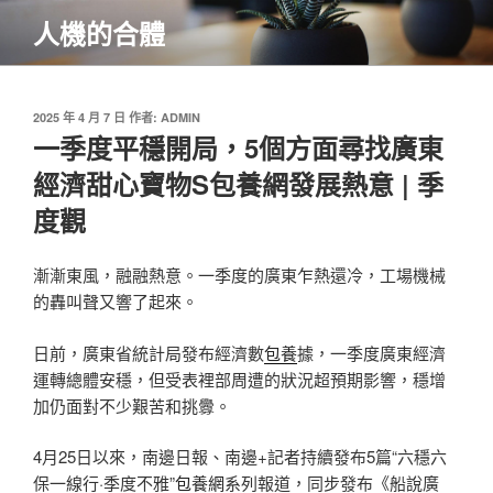
跳
人機的合體
至
主
要
內
發
2025 年 4 月 7 日
作者:
ADMIN
佈
一季度平穩開局，5個方面尋找廣東
容
於
經濟甜心寶物S包養網發展熱意 | 季
度觀
漸漸東風，融融熱意。一季度的廣東乍熱還冷，工場機械
的轟叫聲又響了起來。
日前，廣東省統計局發布經濟數
包養
據，一季度廣東經濟
運轉總體安穩，但受表裡部周遭的狀況超預期影響，穩增
加仍面對不少艱苦和挑釁。
4月25日以來，南邊日報、南邊+記者持續發布5篇“六穩六
保一線行·季度不雅”
包養網
系列報道，同步發布《船說廣