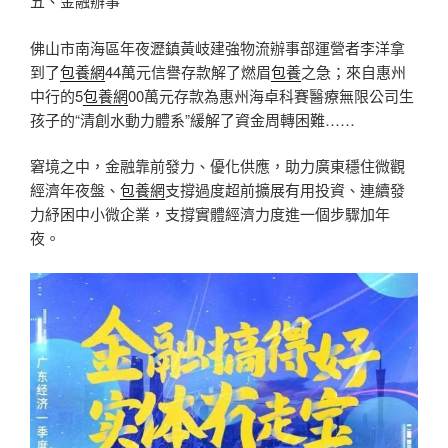
五、金融辦事
佛山市南海區年夜瀝鎮黃岐建強物流辦事部運營者李洋拿
到了
包養網
44萬元信譽存款解了燃眉
包養
之急；來自惠州
中行的5
包養網
00萬元存款為惠州海卓科賽醫療無限公司生
孩子的“清創水動力體系”緩解了資金周轉困難……
窘境之中，金融靠前發力、優化供應，助力廣東穩住微觀
經濟年夜盤、
包養網
支撐過度超前擴展有用投資、連續發
力紓困中小微企業，支撐實體經濟力度進一個步驟加年
夜。