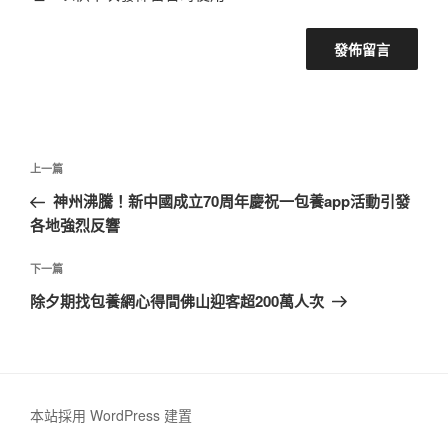
文
上
上一篇
章
一
神州沸騰！新中國成立70周年慶祝一包養app活動引發
導
篇
各地強烈反響
覽
文
章
下
下一篇
一
除夕期找包養網心得間佛山迎客超200萬人次
篇
文
章
本站採用 WordPress 建置