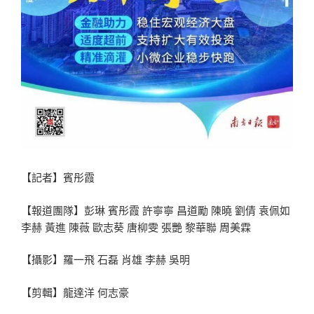
【記者】賓彤霞
【報道團隊】彭琳 賓彤霞 許寧寧 昌道勵 陳曉 劉倩 袁佩如
李赫 黃進 陳薇 歐志葵 唐柳雯 張艷 黎華聯 周美霖
【攝影】羅一飛 石磊 肖雄 李赫 吳明
【剪輯】龍達洋 何志豪