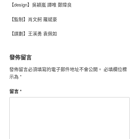
【design】吳穎嵐 譚唯 鄭煒良
【監制】肖文舸 羅斌豪
【謀劃】王溪勇 袁佩如
發佈留言
發佈留言必須填寫的電子郵件地址不會公開。
必填欄位標
示為
*
留言
*