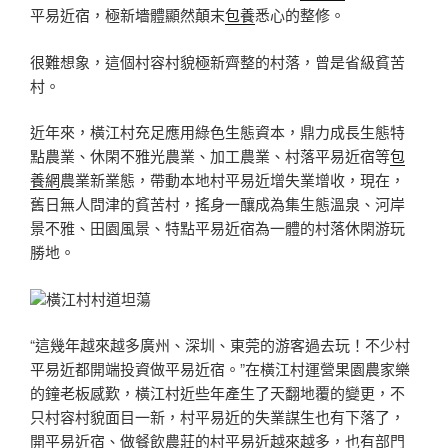
平易近宿，極新墻體顯然顛末
包養
悉心的整修。
很難想象，這個村容村貌極新齊整的村落，曾是省級貧苦
村。
近年來，橫江村充足應用綠色生態資本，鼎力成長生態特
點農業、休閑不雅光農業、加工農業、村落平易近宿等
包
養網
農業新業態，帶動本地村平易近增失業增收，現在，
舊日無人問津的貧苦村，搖身一釀成為集生態溫泉、河岸
景不雅、田園風景、特點平易近宿為一體的村落休閑游玩
勝地。
橫江村村道坦蕩
“這幾年越來越多廣州、深圳、東莞的游客過去玩！不少村
平易近都開端投資做平易近宿。”在橫江村運營果園農家樂
的鐘老板感歎，橫江村近些年產生了天翻地覆的變更，不
只村容村貌面目一新，村平易近的失業謀生也有下落了，
開平易近宿、做餐飲農莊的村平易近越來越多，也有部門