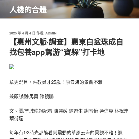
跳
人機的合體
至
主
要
內
發
2025 年 4 月 4 日
作者:
ADMIN
佈
【惠州文脈·調查】惠東白盆珠成自
容
於
找包養app駕游“寶躲”打卡地
草更況且，葉教員才25歲！原云海的景觀不雅
兼顧謀劃/馬勇 陳驍鵬
文、圖/羊城晚報記者 陳麗媛 練習生 謝雪怡 通信員 林祝連
葉衍達
每年有1/3時光都能看到震動的草原云海的景觀不雅！邇