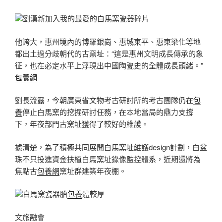
劉漢新加入我的最愛的白馬窯瓷器碎片
他誇大，惠州境內的博羅銀崗、惠城東平、惠東梁化等地
都出土過分歧朝代的古窯址：“這是惠州文明成長傳承的象
征，也在必定水平上浮現出中國陶瓷史的全體成長頭緒。”
包養網
劉長流露，今朝廣東省文物考古研討所的考古團隊仍在
包
養
停止白馬窯的挖掘研討任務，在本地當局的鼎力支撐
下，年夜部門古窯址獲得了較好的維護。
據清楚，為了積極共同展開白馬窯址維護design計劃，白盆
珠不只投進資金扶植白馬窯址錄像監控體系，近期還將為
焦點古
包養網
窯址群建築年夜棚。
白馬窯瓷器胎
包養
體較厚
文旅融會