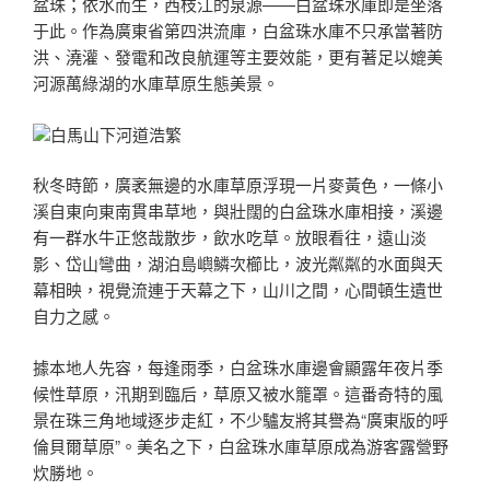
盆珠；依水而生，西枝江的泉源——白盆珠水庫即是坐落
于此。作為廣東省第四洪流庫，白盆珠水庫不只承當著防
洪、澆灌、發電和改良航運等主要效能，更有著足以媲美
河源萬綠湖的水庫草原生態美景。
白馬山下河道浩繁
秋冬時節，廣袤無邊的水庫草原浮現一片麥黃色，一條小
溪自東向東南貫串草地，與壯闊的白盆珠水庫相接，溪邊
有一群水牛正悠哉散步，飲水吃草。放眼看往，遠山淡
影、岱山彎曲，湖泊島嶼鱗次櫛比，波光粼粼的水面與天
幕相映，視覺流連于天幕之下，山川之間，心間頓生遺世
自力之感。
據本地人先容，每逢雨季，白盆珠水庫邊會顯露年夜片季
候性草原，汛期到臨后，草原又被水籠罩。這番奇特的風
景在珠三角地域逐步走紅，不少驢友將其譽為“廣東版的呼
倫貝爾草原”。美名之下，白盆珠水庫草原成為游客露營野
炊勝地。