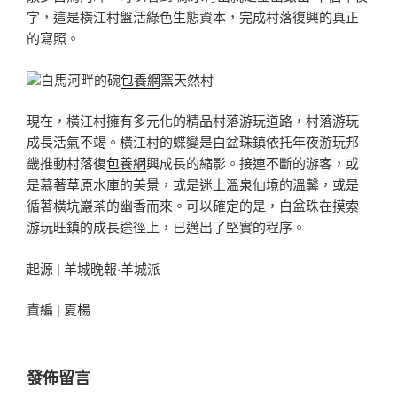
字，這是橫江村盤活綠色生態資本，完成村落復興的真正
的寫照。
白馬河畔的碗
包養網
窯天然村
現在，橫江村擁有多元化的精品村落游玩道路，村落游玩
成長活氣不竭。橫江村的蝶變是白盆珠鎮依托年夜游玩邦
畿推動村落復
包養網
興成長的縮影。接連不斷的游客，或
是慕著草原水庫的美景，或是迷上溫泉仙境的溫馨，或是
循著橫坑巖茶的幽香而來。可以確定的是，白盆珠在摸索
游玩旺鎮的成長途徑上，已邁出了堅實的程序。
起源 | 羊城晚報·羊城派
責編 | 夏楊
發佈留言