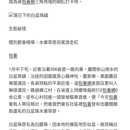
成為珠
包養網
三角地域的網紅打卡地。
落日下的白盆珠鎮
生態秘境
闊別都會喧嘩，水庫草原自駕游走紅
包養
1月中下旬，記者沿著356省道一路向東，離開依山傍水的
白盆珠鎮：沿途的田園風景心曠神怡，農家樂、果園農莊
琳瑯滿目，各具特點的平易近宿、溫
包養網
泉旅店更叫人
琳琅滿目。路過橫江村，在省道上持續彎曲前行2
包養網
0
余公里，從布心村拐進一道陡坡驅車直進，便「今天
包養
會有人帶往檢討，然後我們會在社區裡
包養
發布信離開頗
負盛名的白盆珠水庫草原。
白盆珠原名為白朦珠，因本地的庫區地形似盆，故改稱白