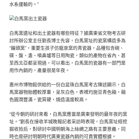
水系運輸的。”
白馬窯出土瓷器
白馬窯遺址和出土瓷器有哪些特征？據廣東省文物考古研
討所辦公室主任劉長博士先容，白馬窯址的瓷窯構造多為
“饅頭窯”，重要生孩子仿龍泉窯的青瓷器，品種包含碗、
碟、盤、盞、噴鼻爐等日用陶瓷，類似的產物在省內、甚
至西北亞都呈現過，可以看出，白馬窯的瓷器有一部門是
用作內銷的，產量很是年夜。
惠州市博物館供給的一份白盆珠白馬窯考古陳述顯示，白
馬窯器物胎體較厚重，呈灰白色，表裡均施豆青色釉，釉
色圓潤豐滿，瓷質硬，燒造溫度較高。
“從今朝的研討來看，白馬窯應當是廣東發明的最年夜的窯
址。”劉長在接收羊城晚報記者采訪時表現，白馬窯址經挖
掘收拾后，對研討中國明朝海上絲綢之路有主要意義，同
時也是研討明朝時代廣東瓷器內銷的可貴實體根據。