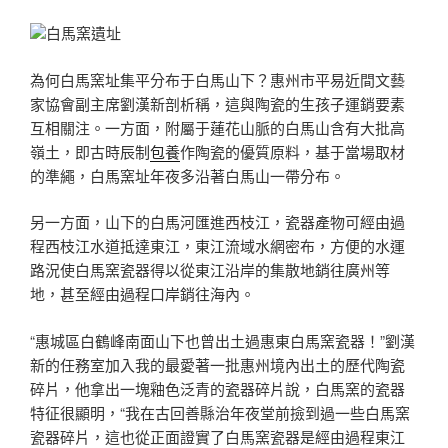
白馬窯遺址
為何白馬窯址集平分布于白馬山下？惠州市平易近間文藝
家協會副主席劉漢新剖析稱，這與陶瓷的生孩子運銷要素
互相關注。一方面，附屬于蓮花山脈的白馬山含有大批高
嶺土，即古時辰制
包養
作陶瓷的優質原料，基于當場取材
的準繩，白馬窯址年夜多沿著白馬山一帶分布。
另一方面，山下的白馬河匯進西枝江，瓷器產物可經由過
程西枝江水道抵達東江，東江流域水網密布，方便的水運
路況使白馬窯瓷器得以從東江沿岸的集散地銷往廣州等
地，甚至經由過程口岸銷往海內。
“惠城區白鶴峰南面山下也曾出土過惠東白馬窯瓷器！”劉漢
新的任務室加入我的最愛著一批惠州境內出土的歷代陶瓷
碎片，他拿出一塊釉色泛青的瓷器碎片說，白馬窯的瓷器
特征很顯明，“我在古回善縣治年夜堂前撿到過一些白馬窯
瓷器碎片，這也從正面證實了白馬窯瓷器是經由過程東江