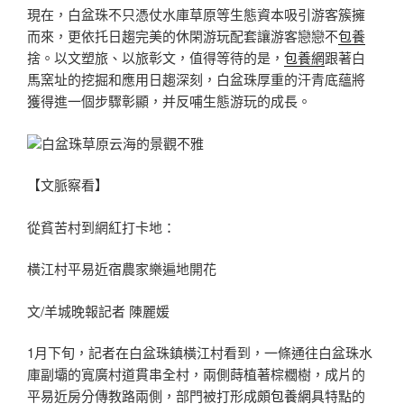
現在，白盆珠不只憑仗水庫草原等生態資本吸引游客簇擁
而來，更依托日趨完美的休閑游玩配套讓游客戀戀不
包養
捨。以文塑旅、以旅彰文，值得等待的是，
包養網
跟著白
馬窯址的挖掘和應用日趨深刻，白盆珠厚重的汗青底蘊將
獲得進一個步驟彰顯，并反哺生態游玩的成長。
白盆珠草原云海的景觀不雅
【文脈察看】
從貧苦村到網紅打卡地：
橫江村平易近宿農家樂遍地開花
文/羊城晚報記者 陳麗媛
1月下旬，記者在白盆珠鎮橫江村看到，一條通往白盆珠水
庫副壩的寬廣村道貫串全村，兩側蒔植著棕櫚樹，成片的
平易近房分傳教路兩側，部門被打形成頗
包養網
具特點的