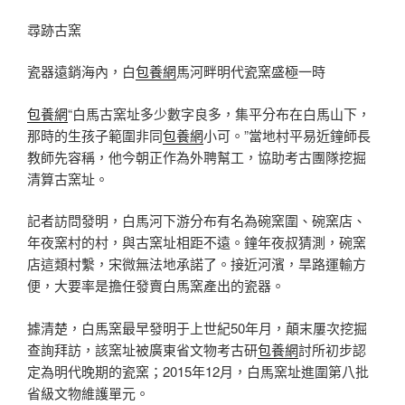
尋跡古窯
瓷器遠銷海內，白
包養網
馬河畔明代瓷窯盛極一時
包養網
“白馬古窯址多少數字良多，集平分布在白馬山下，
那時的生孩子範圍非同
包養網
小可。”當地村平易近鐘師長
教師先容稱，他今朝正作為外聘幫工，協助考古團隊挖掘
清算古窯址。
記者訪問發明，白馬河下游分布有名為碗窯圍、碗窯店、
年夜窯村的村，與古窯址相距不遠。鐘年夜叔猜測，碗窯
店這類村繫，宋微無法地承諾了。接近河濱，旱路運輸方
便，大要率是擔任發賣白馬窯產出的瓷器。
據清楚，白馬窯最早發明于上世紀50年月，顛末屢次挖掘
查詢拜訪，該窯址被廣東省文物考古研
包養網
討所初步認
定為明代晚期的瓷窯；2015年12月，白馬窯址進圍第八批
省級文物維護單元。