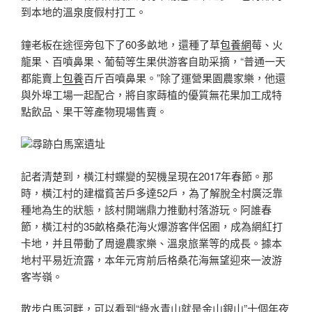
到本地的溫泉度假村打工。
鐘老板在途徑旁包下了60多畝地，還種了草
包養網
莓、火
龍果、百噴鼻果、葡萄等生果供游客自助采摘，“普通一天
都能賣上
包養
百斤百噴鼻果。”除了運營果園農家樂，他還
與外埠工場一起配合，將自家蒔植的優質無花果加工成特
點飲品、果干等產物現場售賣。
尋跡白馬窯遺址
記者清楚到，橫江村蝶變的契機呈現在2017年春節。那
時，橫江村的建檔貧苦戶多達52戶，為了解脫全村廣泛靠
種地為生的狀態，該村開端鼎力推動村落游玩。阿誰春
節，橫江村的35畝格桑花海火爆游客伴侶圈，成為網紅打
卡地，并且帶動了周邊農家樂、溫泉旅業等的成長。據本
地村平易近流露，本年元宵前后格桑花海無望迎來一波游
客岑嶺。
散步白馬河畔，可以看到“綠水青山就是金山銀山”十個年夜