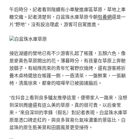
午后時分，記者看到陸續有小車駛進庫區草原，草地上車
轍交織。記者清楚到，白盆珠水庫草原今朝
包養網
還是一
片“野地”，沒有設治理處，游客可自駕進進。
白盆珠水庫草原
接近湖邊的營地已有不少游客扎起了帳篷，五顏六色，像
是麥黃色草原開出的花。薄暮時分，有孩童在草原上奔馳
放鷂子，有組隊而來的青年忙著野炊燒烤，還有游客將折
疊木桌椅擺放在帳篷一側，一壺清茶，一盤鮮果，一張躺
椅，清風徐來，都會的喧嘩早已被拋諸腦后。
“在抖音上看到良多驢友推舉這里，便帶家人一路來，沒想
到深圳周邊還有這么美的草原，真的很可貴，以后會常
來。”來自深圳的李鋒（假名）對記者表現，白盆珠水庫草
原是憑口碑走紅的，與良多貿易化氣味濃重的景區比，白
盆珠的原生態美景和田園風景更受接待。