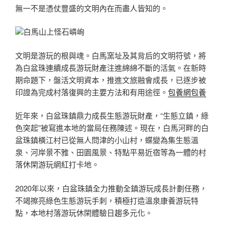
無一不是憑仗豐盛的文明內在而盡人皆知的。
白馬山上怪石嶙峋
文明是游玩的根與魂。白馬窯址及其背后的文明符號，將
為白盆珠連續成長游玩財產注進綿綿不斷的活氣。在新時
期命題下，盤活文明資本，推進文旅融會成長，已逐步被
印證為完成村落復興的主要方法和有用途徑。
包養網
包養
近年來，白盆珠鎮鼎力成長生態游玩財產，“生態立鎮，綠
色突起”被寫進本地的當局任務陳述。現在，白馬河畔的白
盆珠鎮橫江村已從無人問津的小山村，蝶變為集生態溫
泉、河岸景不雅、田園風景、特點平易近宿等為一體的村
落休閑游玩網紅打卡地。
2020年以來，白盆珠鎮全力推動全鎮游玩成長計劃任務，
不竭擦亮綠色生態游玩手刺，積極打造溫泉康養游玩特
點，本地村落游玩休閑體驗日趨多元化。