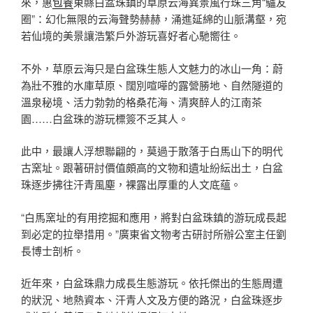
來，惠
包養
東縣白盆珠鎮的草原云海異景風行珠三角“驢友
圈”：幻化無限的云海聲勢赫赫，涌進延綿的山脈溝壑，宛
若仙境的美景讓浩繁戶外游玩喜好者心馳嚮往。
不外，草原云海只是白盆珠生態人文魅力的冰山一角：蔚
為壯不雅的水庫草原、闊別喧嘩的露營勝地、自然隧道的
溫泉秘境、活力勃勃的格桑花海、清爽醉人的江南茶
園……白盆珠的游玩標簽不乏其人。
此中，最讓人浮想聯翩的，莫過于散落于白馬山下的明代
古窯址。跟著研討價值頗高的文物和遺址紛紜出土，白盆
珠逐步拂往汗青風塵，裸露出厚重的人文底蘊。
“白馬窯址的有用挖掘和應用，將對白盆珠鎮的游玩成長起
到必定的拉舉措用。”廣東省文物考古研討所辦公室主任劉
長博士剖析。
近年來，白盆珠鼎力成長生態游玩。依托傑出的生態周遭
的狀況、地熱資本、汗青人文及方便的路況，白盆珠逐步