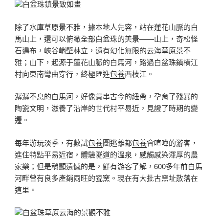
白盆珠鎮景致如畫
除了水庫草原景不雅，據本地人先容，站在蓮花山脈的白
馬山上，還可以俯瞰全部白盆珠的美景——山上，奇松怪
石遍布，峽谷峭壁林立，還有幻化無限的云海草原景不
雅；山下，起源于蓮花山脈的白馬河，路過白盆珠鎮橫江
村向東南彎曲穿行，終極匯進
包養
西枝江。
潺潺不息的白馬河，好像貫串古今的紐帶，孕育了殘暴的
陶瓷文明，滋養了沿岸的世代村平易近，見證了時期的變
遷。
每年游玩淡季，有數試
包養
圖逃離都
包養
會喧嘩的游客，
進住特點平易近宿，體驗隧道的溫泉，感觸感染渾厚的農
家樂；但是稍顯遺憾的是，鮮有游客了解，600多年前白馬
河畔曾有良多產銷兩旺的瓷窯。現在有大批古窯址散落在
這里。
白盆珠草原云海的景觀不雅