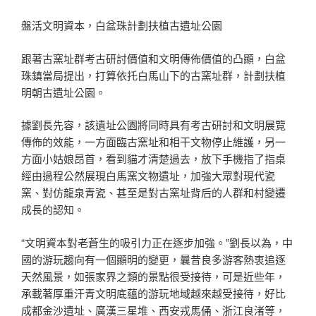
盤活文明資本，白盆珠計劃扶植古遺址公園
跟著古窯址群考古研討價值和文明傳佈價值的凸顯，白盆
珠鎮當局提出，打算依托白馬山下的古窯址群，計劃扶植
明朝古遺址公園。
據劉長先容，該遺址公園將同時具有考古研討和文明展覽
傳佈的效能，一方面臨古窯址和相干文物停止維護，另一
方面小姑娘昂首，看到貓才清楚過去，放下手機指了指桌
經由過程公然展現白馬窯文物遺址，加強大眾對現代瓷
窯、對仿龍泉青瓷、甚至是對古窯址背后的人群和村變遷
成長的認知。
“文明資本對老蒼生的吸引力正在逐步加強。”劉長以為，中
國的游玩趨向有一個顯明的變更，曩昔良多游客熱衷追逐
天然風景，如張家界之類的景點很受接待，可是近些年，
承載著厚重汗青文明底蘊的游玩地域越來越受接待，好比
成都金沙遺址、廣漢三星堆、西安戎馬俑、浙江良渚等，